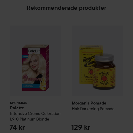
Rekommenderade produkter
Palette
Intensive Creme Coloration
Morgan's Pomade
L9-0 Platinum 
Hair Darke
SPONSRAD
Morgan's Pomade
SPONSRAD
Palette
Hair Darkening Pomade
Intensive Creme Coloration
L9-0 Platinum Blonde
74 kr
129 kr