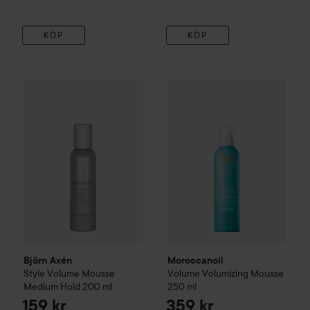
KÖP
KÖP
Moroccanoil
Volume
Volumizi
159 kr
Björn Axén
Style
Volume Mousse Medium Hold
200 ml
Rekommender
Björn Axén
Moroccanoil
Style
Volume Mousse
Volume
Volumizing Mousse
Medium Hold
200 ml
250 ml
159 kr
359 kr