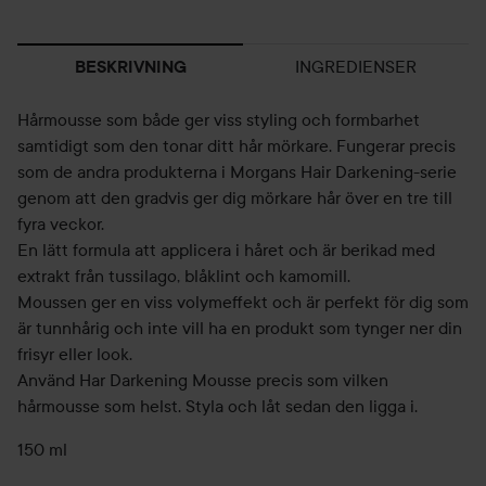
INGREDIENSER
BESKRIVNING
Hårmousse som både ger viss styling och formbarhet
samtidigt som den tonar ditt hår mörkare. Fungerar precis
som de andra produkterna i Morgans Hair Darkening-serie
genom att den gradvis ger dig mörkare hår över en tre till
fyra veckor.
En lätt formula att applicera i håret och är berikad med
extrakt från tussilago, blåklint och kamomill.
Moussen ger en viss volymeffekt och är perfekt för dig som
är tunnhårig och inte vill ha en produkt som tynger ner din
frisyr eller look.
Använd Har Darkening Mousse precis som vilken
hårmousse som helst. Styla och låt sedan den ligga i.
150 ml