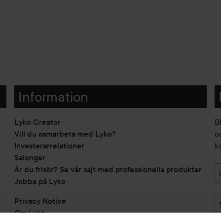
Information
Lyko Creator
B
Vill du samarbeta med Lyko?
o
Investerarrelationer
k
Salonger
Är du frisör? Se vår sajt med professionella produkter
Jobba på Lyko
Privacy Notice
Om Lyko