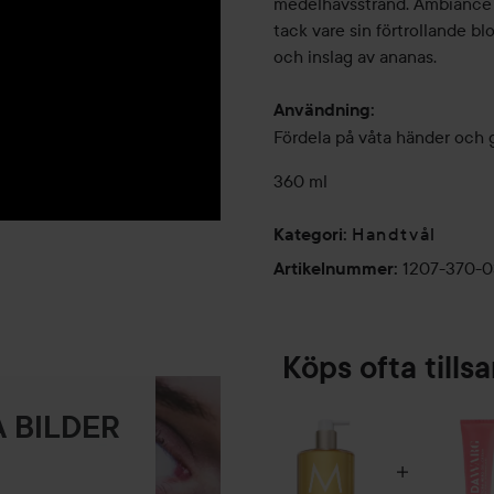
medelhavsstrand. Ambiance d
tack vare sin förtrollande 
och inslag av ananas.
Användning:
Fördela på våta händer och g
360 ml
Handtvål
Kategori
:
1207-370-
Artikelnummer
:
Köps ofta till
 BILDER