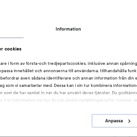
Tillgänglighetsredogörelse
Topplista
Rabattkoder
Information
Michael Edwards Fragrances of the World
Cookie Consent
r cookies
Privacy Notice for Suppliers and other Business
Partners
are i form av första-och tredjepartscookies, inklusive annan spårning
anpassa innehållet och annonserna till användarna, tillhandahålla funk
Du kanske också gillar
rebefordrar även sådana identifierare och annan information från din e
ag som vi samarbetar med. Dessa kan i sin tur kombinera informatio
ler som de har samlat in när du har använt deras tjänster. Du godkänne
Smink
 För information om hur du kan ändra inställningarna för cookies, s
Hårnålar
Hårsnoddar
Anpassa