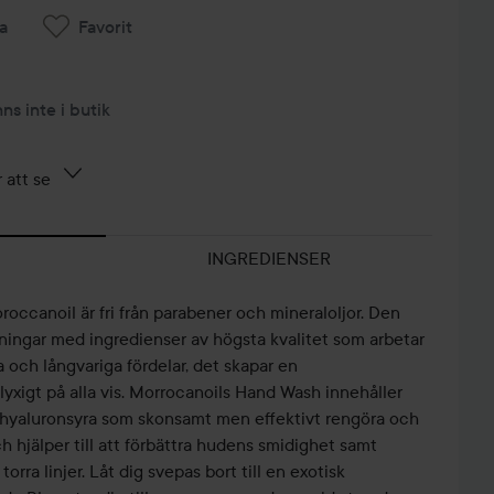
a
Favorit
nns inte i butik
 att se
INGREDIENSER
occanoil är fri från parabener och mineraloljor. Den
ningar med ingredienser av högsta kvalitet som arbetar
 och långvariga fördelar, det skapar en
yxigt på alla vis. Morrocanoils Hand Wash innehåller
h hyaluronsyra som skonsamt men effektivt rengöra och
h hjälper till att förbättra hudens smidighet samt
rra linjer. Låt dig svepas bort till en exotisk