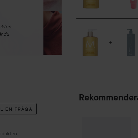
ukten.
är du
Rekommendera
LL EN FRÅGA
Kampanj 25%
Scan
SPONSRAD
rodukten