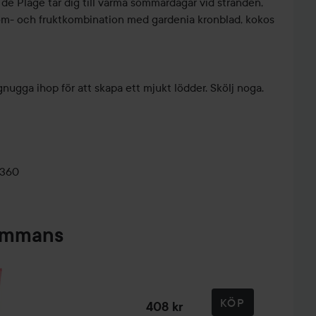
e Plage tar dig till varma sommardagar vid stranden,
blom- och fruktkombination med gardenia kronblad, kokos
nugga ihop för att skapa ett mjukt lödder. Skölj noga.
0360
sammans
KÖP
408 kr