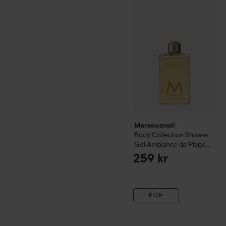
Moroccanoil
Body Collect
Moroccanoil
Body Collection
Shower
Gel Ambiance de Plage
250 ml
259 kr
KÖP