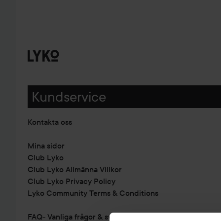
Kundservice
Kontakta oss
Mina sidor
Club Lyko
Club Lyko Allmänna Villkor
Club Lyko Privacy Policy
Lyko Community Terms & Conditions
FAQ- Vanliga frågor & svar