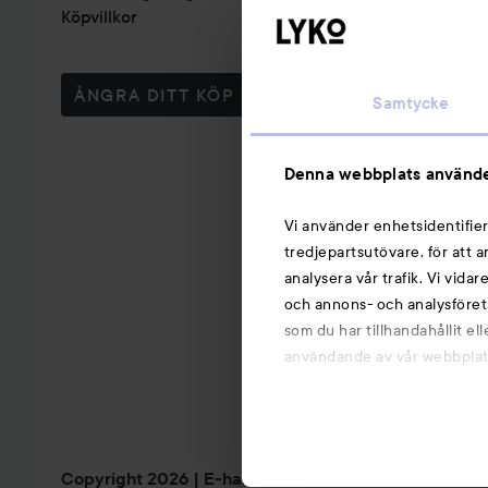
Köpvillkor
ÅNGRA DITT KÖP
Samtycke
Denna webbplats använde
Vi använder enhetsidentifier
tredjepartsutövare, för att 
analysera vår trafik. Vi vida
och annons- och analysföret
som du har tillhandahållit el
användande av vår webbplats.
Copyright 2026
E-handel av Avensia