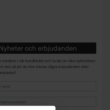
Nyheter och erbjudanden
li medlem i vår kundklubb och ta del av våra nyhetsbrev
ch sms så att du inte missar några erbjudanden eller
ampanjer!
E-post
Telefonnummer