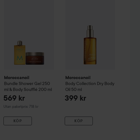
ion
Shower Gel Ambiance de Plage
Moroccanoil
250 ml
Body Collection
Dry B
259 kr
Moroccanoil
Bundle Shower Gel 250 ml & Body Soufflé 200 m
Moroccanoil
Moroccanoil
Bundle Shower Gel 250
Body Collection
Dry Body
ml & Body Soufflé 200 ml
Oil
50 ml
569 kr
399 kr
Utan paketpris: 718 kr
KÖP
KÖP