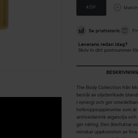
Match
KÖP
Se prishistorik
Fi
Leverans redan idag?
Skriv in ditt postnummer för
BESKRIVNING
The Body Collection från Mor
består av oljeberikade bland
i synergi och ger omedelbara
helkroppsupplevelse som är l
antioxidantrik arganolja oc
ger näring. Den återfuktar oc
minskar uppkomsten av fina, to