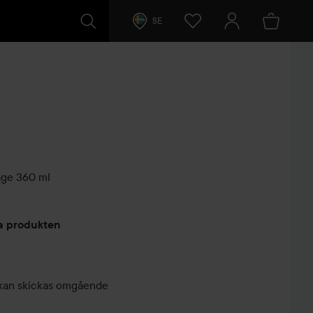
SE
age
360 ml
arer
ta produkten
r, kan skickas omgående