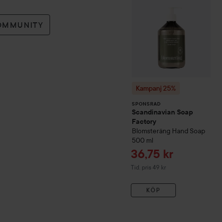
OMMUNITY
Kampanj 25%
SPONSRAD
Scandinavian Soap
Factory
Blomsteräng
Hand Soap
500 ml
Reapris
36,75 kr
Tidigare pris 49 kr
Tid. pris 49 kr
KÖP