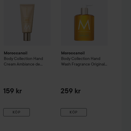
Moroccanoil
Moroccanoil
Body Collection
Hand
Body Collection
Hand
Cream Ambiance de
Wash Fragrance Originale
Plage
40 ml
360 ml
159 kr
259 kr
KÖP
KÖP