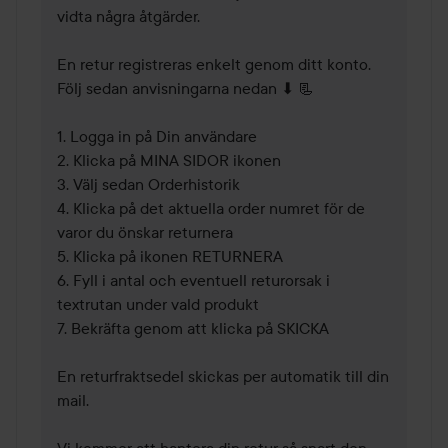
vidta några åtgärder. 

En retur registreras enkelt genom ditt konto. 
Följ sedan anvisningarna nedan ⬇ 📃 

1. Logga in på Din användare

2. Klicka på MINA SIDOR ikonen

3. Välj sedan Orderhistorik 

4. Klicka på det aktuella order numret för de 
varor du önskar returnera 

5. Klicka på ikonen RETURNERA 

6. Fyll i antal och eventuell returorsak i 
textrutan under vald produkt 

7. Bekräfta genom att klicka på SKICKA 

En returfraktsedel skickas per automatik till din 
mail. 

Vi kommer att hantera din retur så snart den 