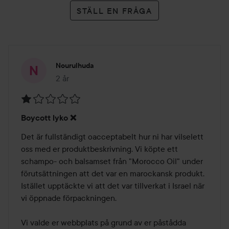
värme.
STÄLL EN FRÅGA
Skölj och styla som vanligt.
Den fuktgivande masken kan användas 1 eller 2 gånger i
Nourulhuda
veckan för att hålla håret friskt.
2 år
Inlägget skapades 2 år
För tjockt, griovt hår, kombinera med ungefär en tesked
Moroccanoil Treatment med Intensivt fuktgivande mask
Betyg:
Boycott lyko ❌
för extra glans och elasticitet.
1
av
250 ml
5
oss med er produktbeskrivning. Vi köpte ett 
schampo- och balsamset från "Morocco Oil" under 
förutsättningen att det var en marockansk produkt. 
Istället upptäckte vi att det var tillverkat i Israel när 
vi öppnade förpackningen.
