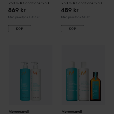
250 ml & Conditioner 250
250 ml & Conditioner 250
ml & Hair Mask 250 ml
ml
869 kr
489 kr
Utan paketpris: 1 087 kr
Utan paketpris: 618 kr
KÖP
KÖP
Moroccanoil
Hydration
Bundle Shampoo 500 ml & Conditio
Moroccanoil
Hydration
Bundle
Moroccanoil
Moroccanoil