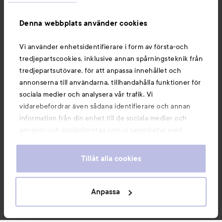
Information
Denna webbplats använder cookies
Du kanske också gillar
Vi använder enhetsidentifierare i form av första-och
tredjepartscookies, inklusive annan spårningsteknik från
tredjepartsutövare, för att anpassa innehållet och
annonserna till användarna, tillhandahålla funktioner för
sociala medier och analysera vår trafik. Vi
vidarebefordrar även sådana identifierare och annan
information från din enhet till de sociala medier och
annons- och analysföretag som vi samarbetar med.
Dessa kan i sin tur kombinera informationen med annan
information som du har tillhandahållit eller som de har
Tillåt alla cookies
samlat in när du har använt deras tjänster. Du godkänner
våra cookies vid fortsatt användande av vår webbplats.
Copyright 2026
För information om hur du kan ändra inställningarna för
Anpassa
E-handel av Avensia
cookies, se vår
Cookie Policy