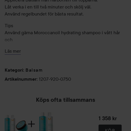
Låt verka i en till två minuter och skölj väl.
Använd regelbundet för bästa resultat.
Tips
Använd gärna Moroccanoil hydrating shampoo i vått hår
och
massera försiktigt in i hela håret och hårbotten.
Läs mer
Det är en mycket koncentrerad formel som kräver mycket
vatten
för att det rika, lyxiga löddret ska aktiveras. Krama försiktigt
Balsam
Kategori
:
ur
1207-920-0750
Artikelnummer
:
överflödigt vatten innan Balsam appliceras.
250 ml
Köps ofta tillsammans
Hydrating Shampoo
Fuktgivande Shampoo
1 358 kr
För alla hårtyper
KÖP