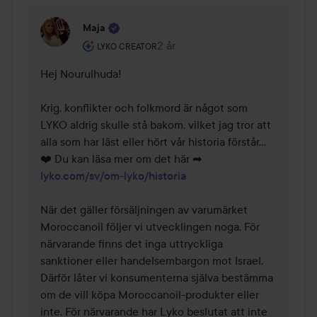
Maja
Användarens roll: Lyko Creator.
2 år
Kommentaren lades 2 år
LYKO CREATOR
Hej Nourulhuda!

Krig, konflikter och folkmord är något som 
LYKO aldrig skulle stå bakom, vilket jag tror att 
alla som har läst eller hört vår historia förstår... 
❤️ Du kan läsa mer om det här ➡ 
lyko.com/sv/om-lyko/historia
När det gäller försäljningen av varumärket 
Moroccanoil följer vi utvecklingen noga. För 
närvarande finns det inga uttryckliga 
sanktioner eller handelsembargon mot Israel. 
Därför låter vi konsumenterna själva bestämma 
om de vill köpa Moroccanoil-produkter eller 
inte. För närvarande har Lyko beslutat att inte 