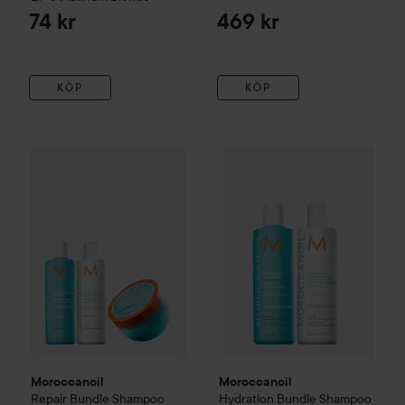
74 kr
469 kr
KÖP
KÖP
Moroccanoil
Repair
Bundle Shampoo 250 ml & Conditioner 
Moroccanoil
Hydration
Bundle
Moroccanoil
Moroccanoil
Repair
Bundle Shampoo
Hydration
Bundle Shampoo