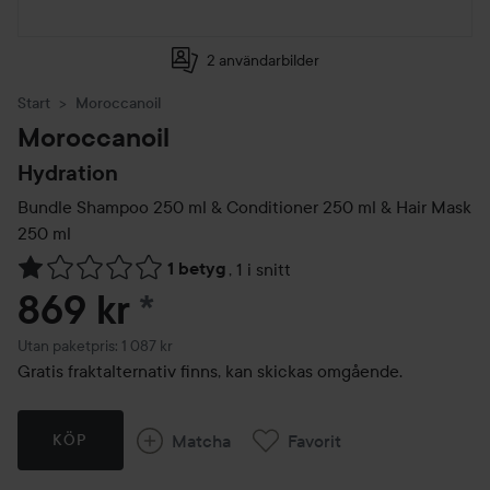
2 användarbilder
Start
Moroccanoil
Moroccanoil
Hydration
Bundle Shampoo 250 ml & Conditioner 250 ml & Hair Mask
250 ml
1 betyg
,
1 i snitt
Hoppa till Betyg & kommentarer
869 kr
*
Utan paketpris: 1 087 kr
Gratis fraktalternativ finns, kan skickas omgående.
Matcha
Favorit
KÖP