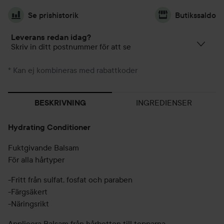
Se prishistorik
Butikssaldo
Leverans redan idag?
Skriv in ditt postnummer för att se
* Kan ej kombineras med rabattkoder
INGREDIENSER
BESKRIVNING
Hydrating Conditioner
Fuktgivande Balsam
För alla hårtyper
-Fritt från sulfat, fosfat och paraben
-Färgsäkert
-Näringsrikt
Applicera Balsam från hårbotten till topparna.