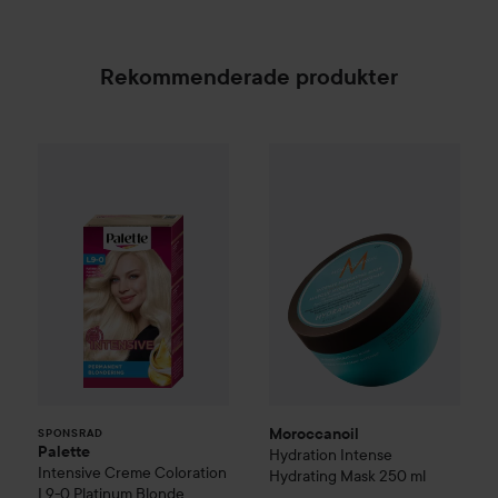
Rekommenderade produkter
Palette
Intensive Creme Coloration
Moroccanoil
Hydration
L9-0 Platinum 
Intens
SPONSRAD
Moroccanoil
SPONSRAD
Palette
Hydration
Intense
Intensive Creme Coloration
Hydrating Mask
250 ml
L9-0 Platinum Blonde