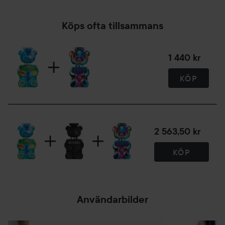
Användning:
Köps ofta tillsammans
Spraya på pulspunkter – som handleder, armveck och hals
– och låt doften utvecklas på huden.
1 440 kr
100 ml
KÖP
2 563,50 kr
KÖP
Användarbilder