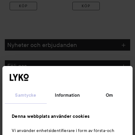
KÖP
KÖP
Nyheter och erbjudanden
Följ oss
Kundservice
Samtycke
Information
Om
Information
Denna webbplats använder cookies
Du kanske också gillar
Vi använder enhetsidentifierare i form av första-och