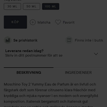
30 ML
50 ML
100 ML
Matcha
Favorit
KÖP
Se prishistorik
Finns inte i butik
Leverans redan idag?
Skriv in ditt postnummer för att se
INGREDIENSER
BESKRIVNING
Moschino Toy 2 Yummy Eau de Parfum är en livfull och
färgstark doft som förenar citrusens klara fräschör med
kryddiga och mjuka nyanser i en modern och energifylld
komposition. Italiensk bergamott och italiensk gul