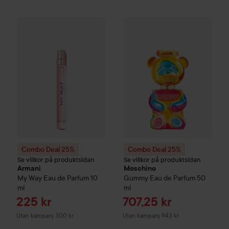
Reapri
225 kr
Combo Deal 25%
Armani
My Way
Combo Deal 25%
Eau de Parfum
10 ml
Moschino
Gu
Utan kampanj 
Combo Deal 25%
Combo Deal 25%
Se villkor på produktsidan
Se villkor på produktsidan
Armani
Moschino
My Way
Eau de Parfum
10
Gummy Eau de Parfum
50
ml
ml
Reapris
Reapris
225 kr
707,25 kr
Utan kampanj 300 kr
Utan kampanj 943 kr