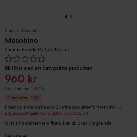
Start
Moschino
Moschino
Yummy Eau de Parfum
100 ml
Hoppa till Betyg & kommentarer
Bli först med att betygsätta produkten
Reapris
960 kr
Utan kampanj 1 280 kr
Combo Deal 25%
Priset gäller när du handlar 2 valfria produkter för totalt 490 kr.
Erbjudandet gäller t.o.m. 2026-08-09 22:00
Gratis fraktalternativ finns, kan skickas omgående.
Välj storlek