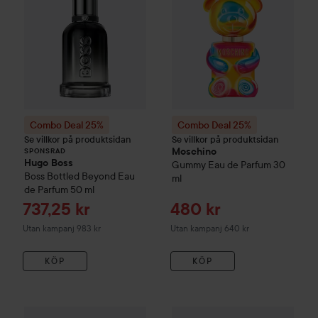
Combo Deal 25%
Combo Deal 25%
Se villkor på produktsidan
Se villkor på produktsidan
Moschino
SPONSRAD
Hugo Boss
Gummy Eau de Parfum
30
Boss Bottled Beyond Eau
ml
de Parfum
50 ml
Reapris
Reapris
737,25 kr
480 kr
Utan kampanj 983 kr
Utan kampanj 640 kr
KÖP
KÖP