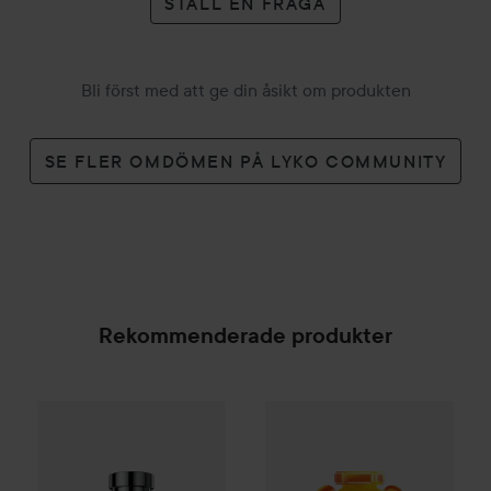
STÄLL EN FRÅGA
Bli först med att ge din åsikt om produkten
SE FLER OMDÖMEN PÅ LYKO COMMUNITY
Rekommenderade produkter
Combo Deal 25%
Hugo Boss
Combo Deal 25%
Boss Bottled Beyond E
Moschino
Gu
SPONSRAD