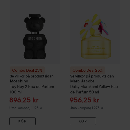
Combo Deal 25%
Moschino
Toy Boy 2 Eau de Parfum
Combo Deal 25%
Marc Jacob
100 ml
U
Combo Deal 25%
Combo Deal 25%
Se villkor på produktsidan
Se villkor på produktsidan
Moschino
Marc Jacobs
Toy Boy 2 Eau de Parfum
Daisy Murakami Yellow Eau
100 ml
de Parfum
50 ml
Reapris
Reapris
896,25 kr
956,25 kr
Utan kampanj 1 195 kr
Utan kampanj 1 275 kr
KÖP
KÖP