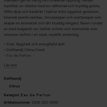
mandarin ger en saftig och strålande öppning, medan
mystikal, en rökelse med en raffinerad och kryddig gnista,
tillför djup och karaktär. I hjärtat möts egyptisk geranium,
kinesisk jasmin sambac, timutpeppar och svartpeppar som
skapar en aromatisk och lätt kryddig elegans. Basen rundas
av med bulgarisk ros, haitisk vetiver och serenolide som
omsluter doften i en mjuk, mysklik smekning.
• Frisk, färgstark och energifylld doft
• Doftfamilj: Citrus Fresh
• Eau de Parfum
Topp: Bergamott, gul mandarin, mystikal
Läs mer
Hjärta: Geranium, jasmin sambac, timutpeppar, svartpeppar
Bas: Ros, vetiver, serenolide
Doftfamilj
Flaskan är formad som den ikoniska Moschino-björnen, här
Citrus
i en färgstark design med nyanser av grönt, blått och rött,
Eau de Parfum
Kategori
:
inspirerad av färgsprakande klubbor och prydd med
1208-320-0100
Artikelnummer
:
Moschino-logotypen i gyllene bokstäver.