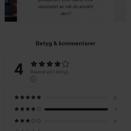
resultatet av när du använt
den?
Betyg & kommentarer
Betyg:
4
Baserat på 1 betyg
i
4
Baserat
på
0
1
1
0