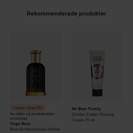
Rekommenderade produkter
Mr Bear Family
Golden Ember
Combo Deal 25%
Hugo Boss
Boss Bottled
Absolu Pa
SPONSRAD
Combo Deal 25%
Mr Bear Family
Se villkor på produktsidan
Golden Ember
Shaving
SPONSRAD
Cream
75 ml
Hugo Boss
Boss Bottled
Absolu Parfum