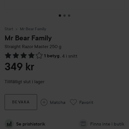
Start
Mr Bear Family
Mr Bear Family
Straight Razor Master
250 g
1 betyg
,
4 i snitt
Hoppa till Betyg & kommentarer
349 kr
Tillfälligt slut i lager
Matcha
Favorit
BEVAKA
Se prishistorik
Finns inte i butik