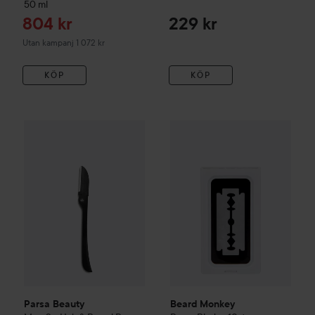
50 ml
Reapris
804 kr
229 kr
Utan kampanj 1 072 kr
KÖP
KÖP
Parsa Beauty
Men
2 x Hair & Beard Razor
Beard Monkey
Razor Blades 1
90 kr
Parsa Beauty
Beard Monkey