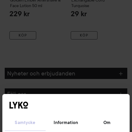
Golden Ember
Aftershave &
Exchangable Cord
Face Lotion
50 ml
Turquoise
229 kr
29 kr
KÖP
KÖP
Nyheter och erbjudanden
Följ oss
Kundservice
Samtycke
Information
Om