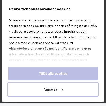
Information
Denna webbplats använder cookies
Du kanske också gillar
Vi använder enhetsidentifierare i form av första-och
tredjepartscookies, inklusive annan spårningsteknik från
tredjepartsutövare, för att anpassa innehållet och
annonserna till användarna, tillhandahålla funktioner för
sociala medier och analysera vår trafik. Vi
vidarebefordrar även sådana identifierare och annan
information från din enhet till de sociala medier och
annons- och analysföretag som vi samarbetar med.
Dessa kan i sin tur kombinera informationen med annan
information som du har tillhandahållit eller som de har
Tillåt alla cookies
samlat in när du har använt deras tjänster. Du godkänner
våra cookies vid fortsatt användande av vår webbplats.
Copyright 2026
För information om hur du kan ändra inställningarna för
Anpassa
E-handel av Avensia
cookies, se vår
Cookie Policy