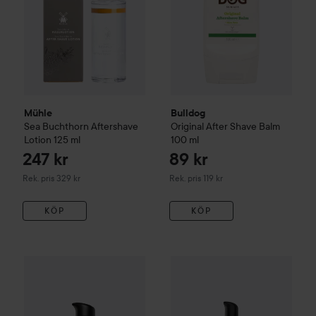
Mühle
Bulldog
Sea Buchthorn Aftershave
Original After Shave Balm
Lotion
125 ml
100 ml
247 kr
89 kr
Rekommenderat pris 329 kr
Rekommenderat pris 119 kr
Rek. pris 329 kr
Rek. pris 119 kr
KÖP
KÖP
Gåva på köpet
Waterclouds
The Dude
After Shave Balm
50 m
American Crew
All-In-One Fa