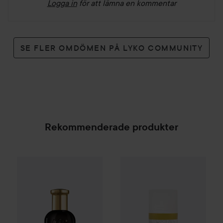
Logga in
för att lämna en kommentar
SE FLER OMDÖMEN PÅ LYKO COMMUNITY
Rekommenderade produkter
Mühle
Organic After Shave B
1 072 k
Hugo Boss
Boss Bottled
Absolu Parfum
50 ml
SPONSRAD
Rekommenderat