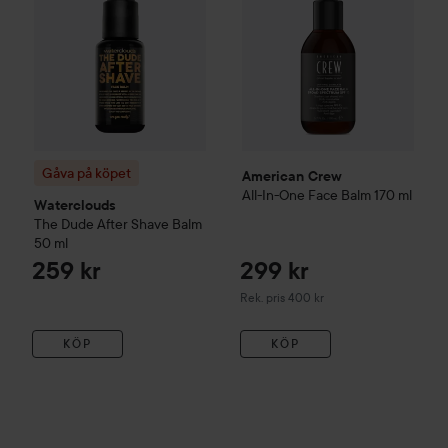
Gåva på köpet
American Crew
All-In-One Face Balm
170 ml
Waterclouds
The Dude
After Shave Balm
50 ml
259 kr
299 kr
Rekommenderat pris 400 kr
Rek. pris 400 kr
KÖP
KÖP