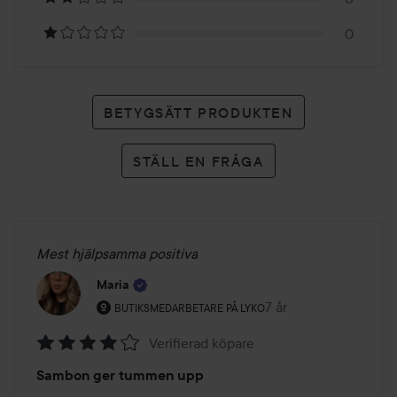
betyg
0
BETYGSÄTT PRODUKTEN
STÄLL EN FRÅGA
Mest hjälpsamma positiva
Maria
Användarens roll: Butiksmedarbetare på Lyko.
7 år
Inlägget skapades 7 å
BUTIKSMEDARBETARE PÅ LYKO
Verifierad köpare
Betyg:
Sambon ger tummen upp
4