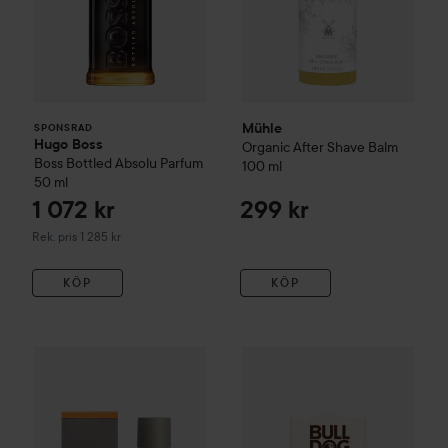
Mühle
SPONSRAD
Hugo Boss
Organic After Shave Balm
Boss Bottled
Absolu Parfum
100 ml
50 ml
1 072 kr
299 kr
Rekommenderat pris 1 285 kr
Rek. pris 1 285 kr
KÖP
KÖP
247 kr
Mühle
Sea Buchthorn Aftershave Lotion
Bulldog
Original After Shave 
125 ml
Rekommenderat pris 329 