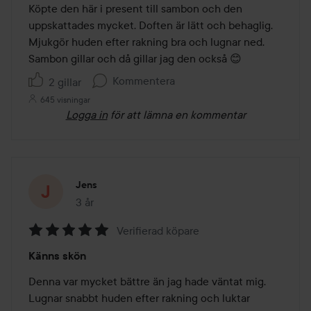
av
Köpte den här i present till sambon och den 
5
uppskattades mycket. Doften är lätt och behaglig. 
Mjukgör huden efter rakning bra och lugnar ned. 
Sambon gillar och då gillar jag den också 😊
Kommentera
2 gillar
645 visningar
Logga in
för att lämna en kommentar
Jens
3 år
Inlägget skapades 3 år
Verifierad köpare
Betyg:
Känns skön
5
av
Denna var mycket bättre än jag hade väntat mig. 
5
Lugnar snabbt huden efter rakning och luktar 