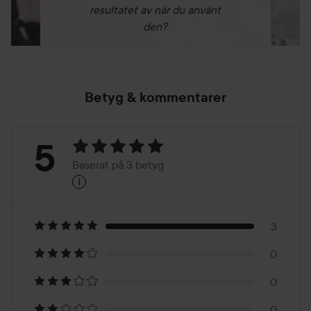
resultatet av när du använt
den?
Betyg & kommentarer
Betyg:
5
Baserat på 3 betyg
i
5
Baserat
på
3
0
3
0
0