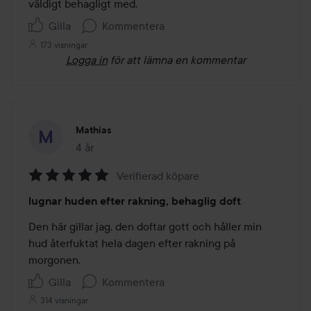
väldigt behagligt med.
Gilla
Kommentera
173 visningar
Logga in
för att lämna en kommentar
Mathias
4 år
Inlägget skapades 4 år
Verifierad köpare
Betyg:
lugnar huden efter rakning, behaglig doft
5
av
Den här gillar jag, den doftar gott och håller min 
5
hud återfuktat hela dagen efter rakning på 
Gilla
Kommentera
314 visningar