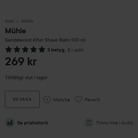
Start
Mühle
Mühle
Sandalwood After Shave Balm
100 ml
3 betyg
,
5 i snitt
Hoppa till Betyg & kommentarer
269 kr
Tillfälligt slut i lager
Matcha
Favorit
BEVAKA
Se prishistorik
Finns inte i butik