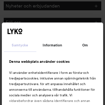
Nyheter och erbjudanden
Följ oss
Kundservice
Samtycke
Information
Om
Information
Denna webbplats använder cookies
Du kanske också gillar
Vi använder enhetsidentifierare i form av första-och
tredjepartscookies, inklusive annan spårningsteknik från
tredjepartsutövare, för att anpassa innehållet och
annonserna till användarna, tillhandahålla funktioner för
sociala medier och analysera vår trafik. Vi
vidarebefordrar även sådana identifierare och annan