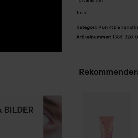
Förvaras torr
15 ml
Punktbehandli
Kategori
:
1386-320-
Artikelnummer
:
Rekommendera
By Lyko
Moisture
SPONSRAD
 BILDER