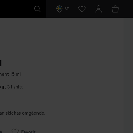
SE
l
tment
15 ml
yg
,
3 i snitt
arer
, kan skickas omgående.
a
Favorit