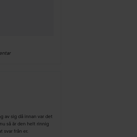
4 år
entar
g av sig då innan var det 
 så är den helt rinnig 
 svar från er.