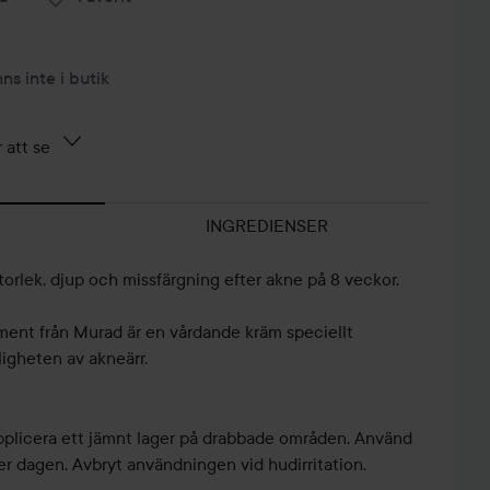
nns inte i butik
 att se
INGREDIENSER
orlek, djup och missfärgning efter akne på 8 veckor.
tment från Murad är en vårdande kräm speciellt
ligheten av akneärr.
plicera ett jämnt lager på drabbade områden. Använd
r dagen. Avbryt användningen vid hudirritation.