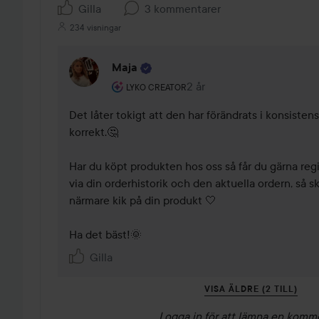
Gilla
3 kommentarer
234 visningar
Maja
Användarens roll: Lyko Creator.
2 år
Kommentaren lades 2 år
LYKO CREATOR
Det låter tokigt att den har förändrats i konsisten
korrekt.🤔 

Har du köpt produkten hos oss så får du gärna regi
via din orderhistorik och den aktuella ordern, så ska
närmare kik på din produkt 🤍 

Ha det bäst!🌞 
Gilla
VISA ÄLDRE (2 TILL)
Logga in
för att lämna en komm