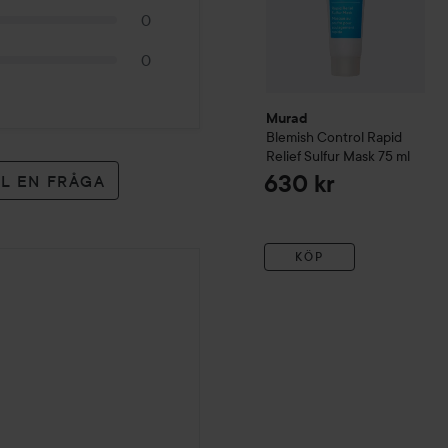
0
0
Murad
Blemish Control
Rapid
Relief Sulfur Mask
75 ml
630 kr
LL EN FRÅGA
KÖP
r