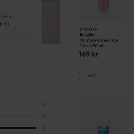
ukten.
är du
SPONSRAD
By Lyko
Moisture Mania Face
Cream
50 ml
169 kr
KÖP
Murad
Blemish Control
Rap
0
0
1