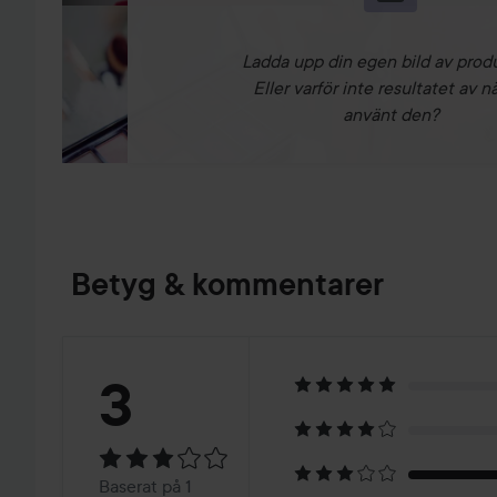
Ladda upp din egen bild av prod
Eller varför inte resultatet av n
använt den?
Betyg & kommentarer
Betyg:
3
3
Baserat
Baserat på 1