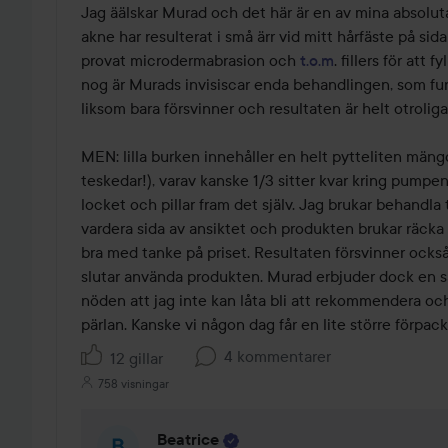
av
Jag äälskar Murad och det här är en av mina absolut
5
akne har resulterat i små ärr vid mitt hårfäste på sida
provat microdermabrasion och 
t.o.m
. fillers för att 
nog är Murads invisiscar enda behandlingen, som fun
liksom bara försvinner och resultaten är helt otroliga.
MEN: lilla burken innehåller en helt pytteliten mäng
teskedar!), varav kanske 1/3 sitter kvar kring pumpe
locket och pillar fram det själv. Jag brukar behandla
vardera sida av ansiktet och produkten brukar räcka i
bra med tanke på priset. Resultaten försvinner ock
slutar använda produkten. Murad erbjuder dock en så
nöden att jag inte kan låta bli att rekommendera och
pärlan. Kanske vi någon dag får en lite större förpa
4 kommentarer
12 gillar
758 visningar
Beatrice