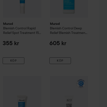
Murad
Murad
Blemish Control
Rapid
Blemish Control
Deep
Relief Spot Treatment
15
Relief Blemish Treatment
ml
30 ml
355 kr
605 kr
KÖP
KÖP
id Relief Sulfur Mask
75 ml
ACO
Spotless Treating Spot Contro
539 kr
630 kr
Murad
Blemish Control
Clarifying Water Gel
60 ml
Rekommenderat pris 655 k