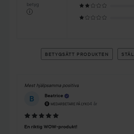
på
betyg
i
1
betyg
BETYGSÄTT PRODUKTEN
STÄ
Mest hjälpsamma positiva
Beatrice
Användarens roll: Medarbetare på Lyko.
4 år
Inlägget skapades 4 å
MEDARBETARE PÅ LYKO
Betyg:
En riktig WOW-produkt!
5