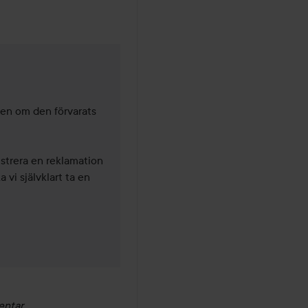
sen om den förvarats 
strera en reklamation 
 vi självklart ta en 
entar