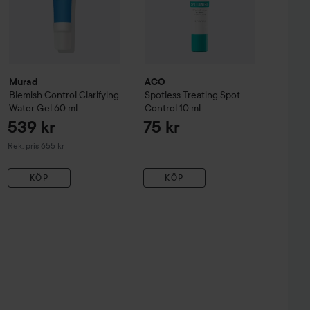
Murad
ACO
Blemish Control
Clarifying
Spotless Treating Spot
Water Gel
60 ml
Control
10 ml
539 kr
75 kr
Rekommenderat pris 655 kr
Rek. pris 655 kr
KÖP
KÖP