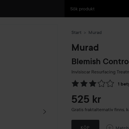
Start
Murad
Murad
Blemish Contro
Invisiscar Resurfacing Trea
1 bet
Hoppa till Betyg & komment
525 kr
Gratis fraktalternativ finns
Match
KÖP