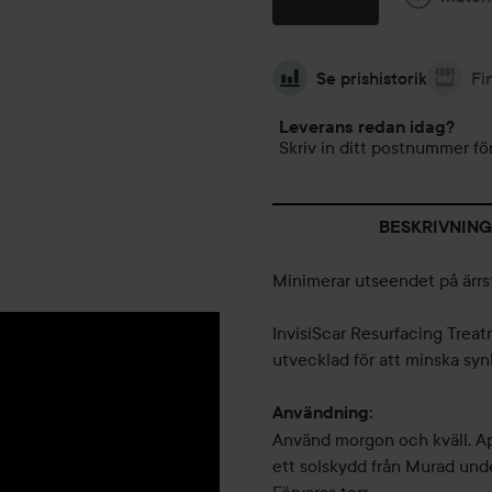
Se prishistorik
Fi
Leverans redan idag?
Skriv in ditt postnummer för
BESKRIVNING
Minimerar utseendet på ärrst
InvisiScar Resurfacing Trea
utvecklad för att minska syn
Användning:
Använd morgon och kväll. Ap
ett solskydd från Murad unde