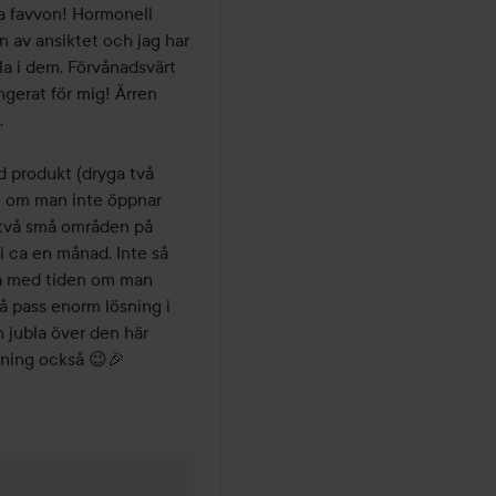
a favvon! Hormonell 
n av ansiktet och jag har 
fylla i dem. Förvånadsvärt 
gerat för mig! Ärren 
 

d produkt (dryga två 
n om man inte öppnar 
 två små områden på 
 ca en månad. Inte så 
så med tiden om man 
 pass enorm lösning i 
 jubla över den här 
ckning också 😉🎉