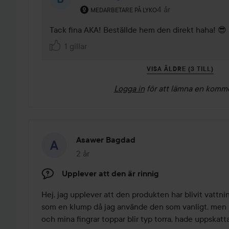
Användarens roll: Medarbetare på Lyko.
4 år
Kommentaren lades 
MEDARBETARE PÅ LYKO
Tack fina AKA! Beställde hem den direkt haha! 😎
1 gillar
VISA ÄLDRE (3 TILL)
Logga in
för att lämna en komm
Asawer Bagdad
2 år
Inlägget skapades 2 år
Upplever att den är rinnig
Hej, jag upplever att den produkten har blivit vattnin
som en klump då jag använde den som vanligt, men nu
och mina fingrar toppar blir typ torra, hade uppskattat