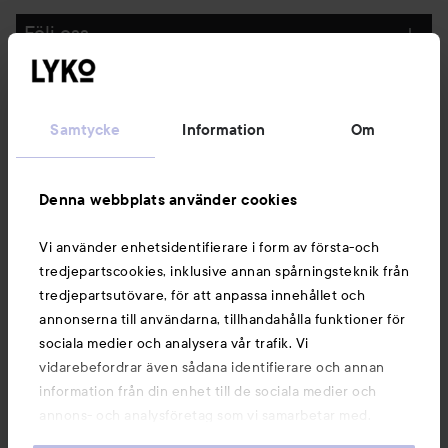
Följ oss
Kundservice
Samtycke
Information
Om
Information
Denna webbplats använder cookies
Du kanske också gillar
Vi använder enhetsidentifierare i form av första-och
tredjepartscookies, inklusive annan spårningsteknik från
tredjepartsutövare, för att anpassa innehållet och
annonserna till användarna, tillhandahålla funktioner för
sociala medier och analysera vår trafik. Vi
vidarebefordrar även sådana identifierare och annan
information från din enhet till de sociala medier och
annons- och analysföretag som vi samarbetar med.
Dessa kan i sin tur kombinera informationen med annan