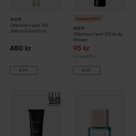
Kampanj 80%
N.C.P.
Olfactives
Facet 706,
N.C.P.
Saffron & Oud
10 ml
Olfactives
Facet 702 Body
Shower
Reapris
480 kr
95 kr
Tidigare pris 475 kr
Tid. pris 475 kr
KÖP
KÖP
Kampanj 53%
N.C.P.
Olfactives
Facet 702 Body Cream
150 ml
Combo Deal 25%
CLEAN
Rese
T