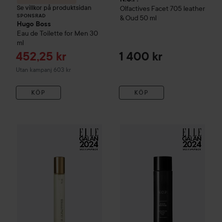
Se villkor på produktsidan
Olfactives
Facet 705 leather
SPONSRAD
& Oud
50 ml
Hugo Boss
Eau de Toilette for Men
30
ml
Reapris
452,25 kr
1 400 kr
Utan kampanj 603 kr
KÖP
KÖP
N.C.P.
Olfactives
Facet 706, Saffron & Oud
10 ml
480 kr
Kampanj 80%
N.C.P.
Olfactives