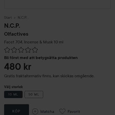
Start
N.C.P.
N.C.P.
Olfactives
Facet 704, Incense & Musk
10 ml
Hoppa till Betyg & kommentarer
Bli först med att betygsätta produkten
480 kr
Gratis fraktalternativ finns, kan skickas omgående.
Välj storlek
10 ML
50 ML
Matcha
Favorit
KÖP