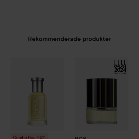
Rekommenderade produkter
N.C.P.
Olfactives
Facet 705 le
Combo Deal 25%
Hugo Boss
Eau de Toilette for Me
SPONSRAD
Combo Deal 25%
N.C.P.