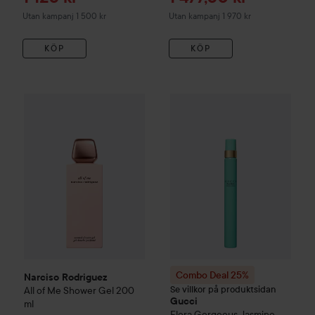
Utan kampanj 1 500 kr
Utan kampanj 1 970 kr
KÖP
KÖP
Narciso Rodriguez
All of Me Shower Gel
200 ml
580 kr
Combo Deal 25%
Gucci
Flora 
Combo Deal 25%
Narciso Rodriguez
Se villkor på produktsidan
All of Me Shower Gel
200
Gucci
ml
Flora Gorgeous Jasmine