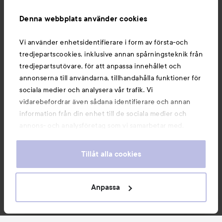
Information
Denna webbplats använder cookies
Du kanske också gillar
Vi använder enhetsidentifierare i form av första-och
tredjepartscookies, inklusive annan spårningsteknik från
tredjepartsutövare, för att anpassa innehållet och
annonserna till användarna, tillhandahålla funktioner för
sociala medier och analysera vår trafik. Vi
vidarebefordrar även sådana identifierare och annan
information från din enhet till de sociala medier och
annons- och analysföretag som vi samarbetar med.
Dessa kan i sin tur kombinera informationen med annan
information som du har tillhandahållit eller som de har
Tillåt alla cookies
samlat in när du har använt deras tjänster. Du godkänner
våra cookies vid fortsatt användande av vår webbplats.
Copyright 2026
För information om hur du kan ändra inställningarna för
Anpassa
E-handel av Avensia
cookies, se vår
Cookie Policy