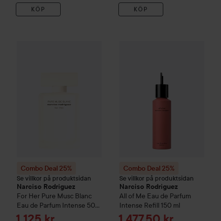
KÖP
KÖP
Combo Deal 25%
Narciso Rodriguez
Combo Deal 25%
For Her Pure Musc Blan
Narciso Rod
Combo Deal 25%
Combo Deal 25%
Se villkor på produktsidan
Se villkor på produktsidan
Narciso Rodriguez
Narciso Rodriguez
For Her Pure Musc Blanc
All of Me Eau de Parfum
Eau de Parfum Intense
50
Intense Refill
150 ml
ml
Reapris
Reapris
1 125 kr
1 477,50 kr