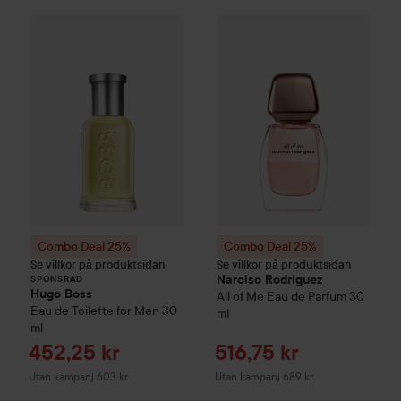
Combo Deal 25%
Hugo Boss
Combo Deal 25%
Eau de Toilette for Me
Narciso Rod
SPONSRAD
Combo Deal 25%
Combo Deal 25%
Se villkor på produktsidan
Se villkor på produktsidan
Narciso Rodriguez
SPONSRAD
Hugo Boss
All of Me Eau de Parfum
30
Eau de Toilette for Men
30
ml
ml
Reapris
Reapris
452,25 kr
516,75 kr
Utan kampanj 603 kr
Utan kampanj 689 kr