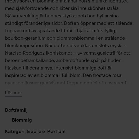
Precis som en blomma omfamnar hon sin unika identitet
med självförtroende och låter sin inre skönhet stråla.
Självutveckling är hennes styrka, och hon hyllar sina
ständigt föränderliga sidor. Doften öppnar med ett slående
toppackord av sprakande litchi. I hjärtat möts fyllig
bourbon-geranium och plommonblomma i en strålande
blomkomposition. När doften utvecklas omsluts mysk –
Narciso Rodriguez ikoniska not – av varmt guaicträ för ett
beroendeframkallande, amberdoftande spår på huden.
Flaskan till denna nya, intensivt blommiga doft är
inspirerad av en blomma i full blom. Den frostade rosa
nyansen ljusnar gradvis mot toppen och blir transparent –
vilket avslöjar den persikotonade parfymen inuti.
Läs mer
• Feminin, strålande och sensuell
Doftfamilj
• Doftfamilj: Floral Ambery
• Eau de Parfum
Blommig
• 90 % ingredienser av naturligt ursprung, vegansk formula
Eau de Parfum
Kategori
: