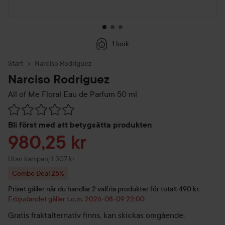
1 look
Start
Narciso Rodriguez
Narciso Rodriguez
All of Me Floral Eau de Parfum
50 ml
Hoppa till Betyg & kommentarer
Bli först med att betygsätta produkten
Reapris
980,25 kr
Utan kampanj 1 307 kr
Combo Deal 25%
Priset gäller när du handlar 2 valfria produkter för totalt 490 kr.
Erbjudandet gäller t.o.m. 2026-08-09 22:00
Gratis fraktalternativ finns, kan skickas omgående.