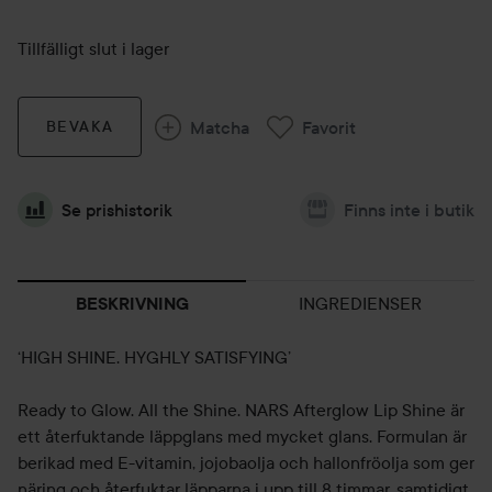
Tillfälligt slut i lager
Matcha
Favorit
BEVAKA
Se prishistorik
Finns inte i butik
INGREDIENSER
BESKRIVNING
‘HIGH SHINE. HYGHLY SATISFYING’
Ready to Glow. All the Shine. NARS Afterglow Lip Shine är
ett återfuktande läppglans med mycket glans. Formulan är
berikad med E-vitamin, jojobaolja och hallonfröolja som ger
näring och återfuktar läpparna i upp till 8 timmar, samtidigt