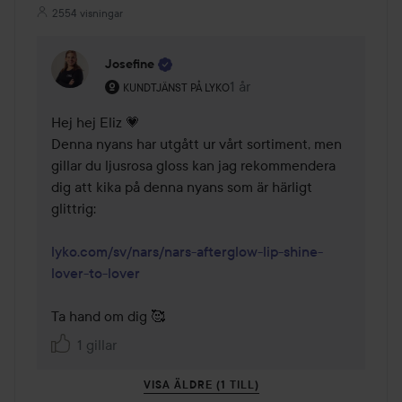
2554 visningar
Josefine
Användarens roll: Kundtjänst på Lyko.
1 år
Kommentaren lades 1 år
KUNDTJÄNST PÅ LYKO
Hej hej Eliz 💗

Denna nyans har utgått ur vårt sortiment, men 
gillar du ljusrosa gloss kan jag rekommendera 
dig att kika på denna nyans som är härligt 
glittrig:

lyko.com/sv/nars/nars-afterglow-lip-shine-
lover-to-lover
Ta hand om dig 🥰
1 gillar
VISA ÄLDRE (1 TILL)