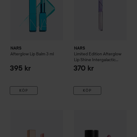
NARS
NARS
Afterglow Lip Balm
3 ml
Limited Edition
Afterglow
Lip Shine Intergalactic
Intergalactic
395 kr
370 kr
KÖP
KÖP
NARS
Insatiable Liquid Blush
410 kr
L
NARS
Afterglow Sensual Shine Lipstick
777 Orgasm
Rekommenderat pr