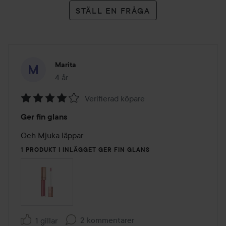
STÄLL EN FRÅGA
Marita
4 år
Inlägget skapades 4 år
Verifierad köpare
Betyg:
Ger fin glans
4
av
Och Mjuka läppar 
5
1 PRODUKT I INLÄGGET GER FIN GLANS
2 kommentarer
1 gillar