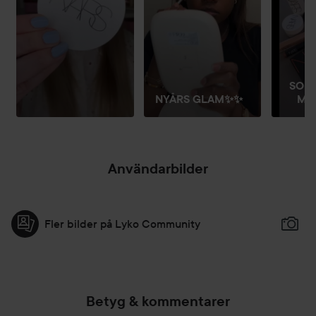
SOM
NYÅRS GLAM✨✨
ME
Användarbilder
Fler bilder på Lyko Community
Betyg & kommentarer