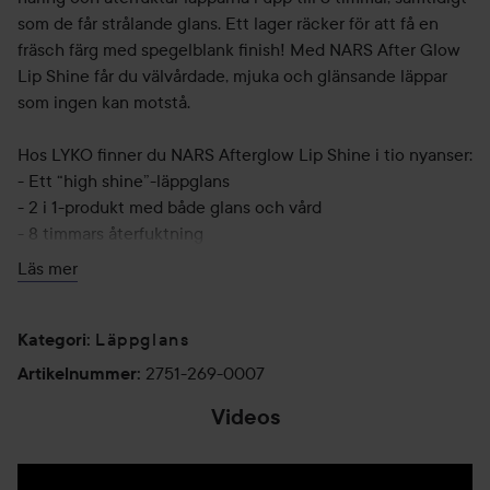
som de får strålande glans. Ett lager räcker för att få en
fräsch färg med spegelblank finish! Med NARS After Glow
Lip Shine får du välvårdade, mjuka och glänsande läppar
som ingen kan motstå.
Hos LYKO finner du NARS Afterglow Lip Shine i tio nyanser:
- Ett “high shine”-läppglans
- 2 i 1-produkt med både glans och vård
- 8 timmars återfuktning
- Innehåller E-vitamin för extra fukt och vård
Läs mer
- Parfym- och alkoholfri formula
‘How to Use’ NARS Afterglow Lip Shine:
Läppglans
Kategori
:
Använd applikatorn och applicera ett lager av NARS
2751-269-0007
Artikelnummer
:
Afterglow Lip Shine på läpparna för att få en naturlig och
Videos
glansig look. Vill du skapa en flerdimensionell och extra
uttrycksfull look kan du applicera flera lager, eller mixa och
matcha flera färgnyanser!