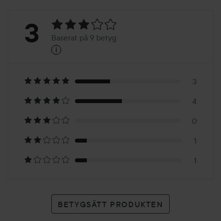
Betyg:
3
Baserat på 9 betyg
i
3
Baserat
på
3
4
9
0
betyg
1
1
BETYGSÄTT PRODUKTEN