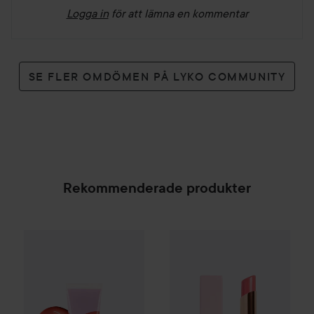
Logga in
för att lämna en kommentar
SE FLER OMDÖMEN PÅ LYKO COMMUNITY
Rekommenderade produkter
Gleeze
Yummy Lip Gloss
NARS
Rare Raz
AfterGlow Lip Balm
Star
25 kr
SPONSRAD