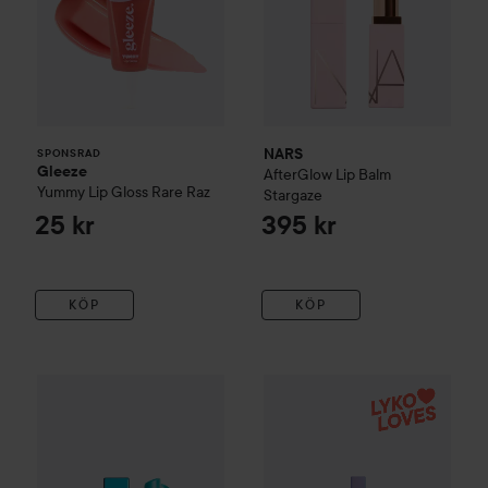
NARS
SPONSRAD
Gleeze
AfterGlow Lip Balm
Yummy Lip Gloss
Rare Raz
Stargaze
25 kr
395 kr
KÖP
KÖP
NARS
Afterglow Lip Balm
3 ml
NARS
Limited Edition
Afterglo
395 kr