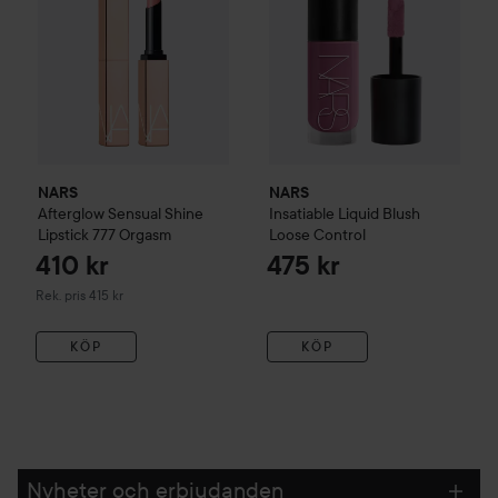
NARS
NARS
Afterglow Sensual Shine
Insatiable Liquid Blush
Lipstick
777 Orgasm
Loose Control
410 kr
475 kr
Rekommenderat pris 415 kr
Rek. pris 415 kr
KÖP
KÖP
Nyheter och erbjudanden