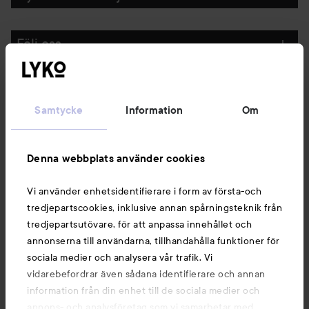
Följ oss
Kundservice
Samtycke
Information
Om
Information
Denna webbplats använder cookies
Du kanske också gillar
Vi använder enhetsidentifierare i form av första-och
tredjepartscookies, inklusive annan spårningsteknik från
tredjepartsutövare, för att anpassa innehållet och
annonserna till användarna, tillhandahålla funktioner för
sociala medier och analysera vår trafik. Vi
vidarebefordrar även sådana identifierare och annan
information från din enhet till de sociala medier och
annons- och analysföretag som vi samarbetar med.