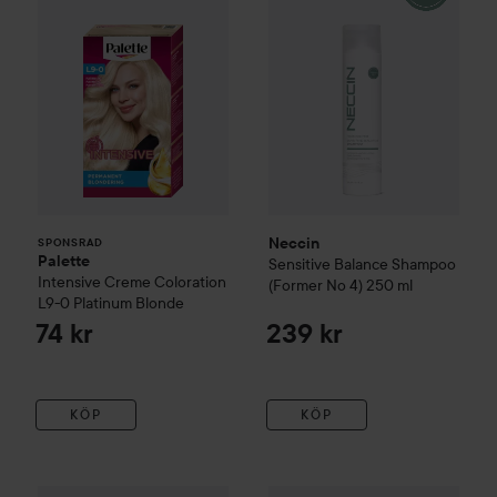
Neccin
SPONSRAD
Palette
Sensitive Balance
Shampoo
Intensive Creme Coloration
(Former No 4)
250 ml
L9-0 Platinum Blonde
74 kr
239 kr
KÖP
KÖP
Neccin
Healthy Hair & Scalp Conditioner Fragrance Free
20