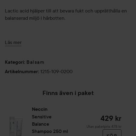
Lactic acid hjälper till att bevara fukt och upprätthålla en
balanserad miljö i hårbotten.
Bisabolol verkar lugnande och hjälper till att minska rodnad
Läs mer
och obehag.
Finns i 200 ml och 1000 ml.
Balsam
Kategori
:
1215-109-0200
Artikelnummer
:
Användning:
Finns även i paket
Massera in i fuktigt hår och hårbotten efter
schamponering. Låt verka i 1–2 minuter och skölj sedan
noggrant.
Neccin
Sensitive
429 kr
200 ml
Balance
Utan paketpris: 478 kr
Shampoo 250 ml
KÖP