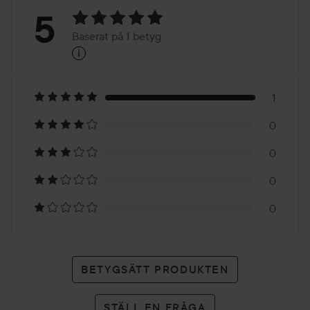
Betyg:
5
Baserat på 1 betyg
i
5
Baserat
på
1
0
1
0
betyg
0
0
BETYGSÄTT PRODUKTEN
STÄLL EN FRÅGA