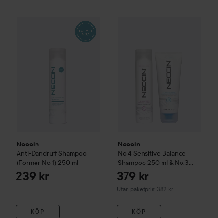
Neccin
Anti-Dandruff
Shampoo (Former No 1)
250 ml
239 kr
Neccin
No.4 Sensitive Balanc
Neccin
Neccin
Anti-Dandruff
Shampoo
No.4 Sensitive Balance
(Former No 1)
250 ml
Shampoo 250 ml & No.3
Dandruff Protector
239 kr
379 kr
Conditioner 200 ml
Utan paketpris: 382 kr
KÖP
KÖP