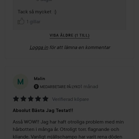
Tack så mycket  :) 
1 gillar
VISA ÄLDRE (1 TILL)
Logga in
för att lämna en kommentar
Malin
Användarens roll: Medarbetare på Lyko.
1 månad
Inlägget skapades 1 månad
MEDARBETARE PÅ LYKO
Verifierad köpare
Betyg:
Absolut Bästa Jag Testat!!
5
av
Asså WOW!! Jag har haft otroliga problem med min 
5
hårbotten i många år. Otroligt torr, flagnande och 
kliande. Vanligt mjällschampo har varit rena döden 