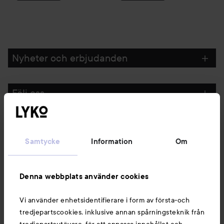
Nyheter och erbjudanden
Följ oss
Kundservice
Samtycke
Information
Om
Information
Denna webbplats använder cookies
Du kanske också gillar
Vi använder enhetsidentifierare i form av första-och
tredjepartscookies, inklusive annan spårningsteknik från