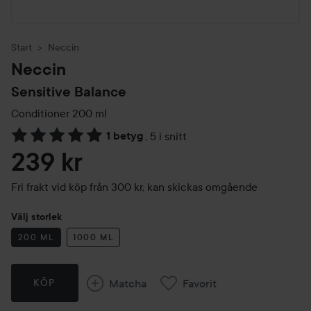
Start
Neccin
Neccin
Sensitive Balance
Conditioner
200 ml
1 betyg
,
5 i snitt
Hoppa till Betyg & kommentarer
239 kr
Fri frakt vid köp från 300 kr, kan skickas omgående
Välj storlek
200 ML
1000 ML
Matcha
Favorit
KÖP