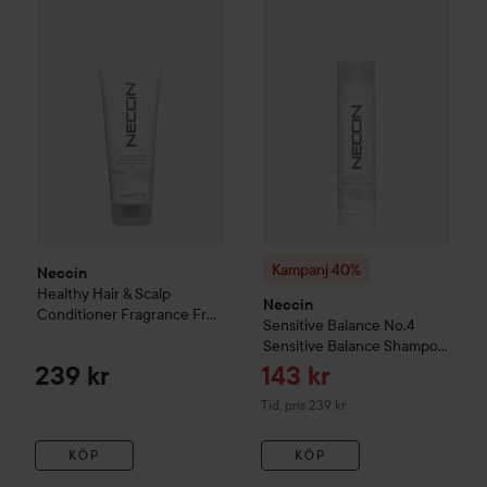
Kampanj 40%
Neccin
Sensitiv
Kampanj 40%
Neccin
Healthy Hair & Scalp
Neccin
Conditioner Fragrance Free
Sensitive Balance
No.4
200 ml
Sensitive Balance Shampoo
250 ml
Reapris
239 kr
143 kr
Tidigare pris 239 kr
Tid. pris 239 kr
KÖP
KÖP