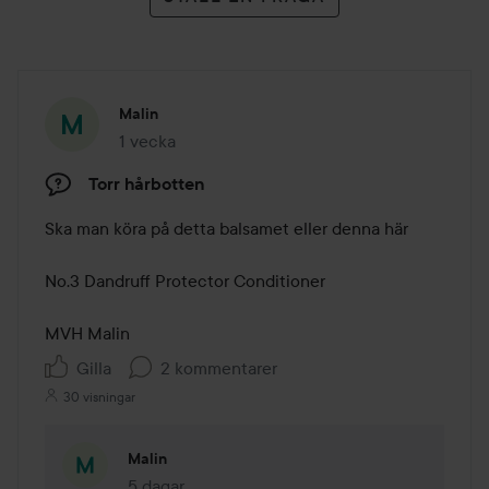
Malin
1 vecka
Inlägget skapades 1 vecka
Torr hårbotten
Ska man köra på detta balsamet eller denna här

No.3 Dandruff Protector Conditioner

MVH Malin
Gilla
2 kommentarer
30 visningar
Malin
5 dagar
Kommentaren lades 5 dagar