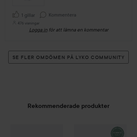
Kommentera
1 gillar
476 visningar
Logga in
för att lämna en kommentar
SE FLER OMDÖMEN PÅ LYKO COMMUNITY
Rekommenderade produkter
Palette
Intensive Creme Coloration
Neccin
Sensitive Balance
L9-0 Platinum 
Sham
SPONSRAD