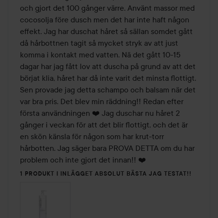
och gjort det 100 gånger värre. Använt massor med 
cocosolja före dusch men det har inte haft någon 
effekt. Jag har duschat håret så sällan somdet gått 
då hårbottnen tagit så mycket stryk av att just 
komma i kontakt med vatten. Nä det gått 10-15 
dagar har jag fått lov att duscha på grund av att det 
börjat klia, håret har då inte varit det minsta flottigt. 
Sen provade jag detta schampo och balsam när det 
var bra pris. Det blev min räddning!! Redan efter 
första användningen ❤️ Jag duschar nu håret 2 
gånger i veckan för att det blir flottigt, och det är 
en skön känsla för någon som har krut-torr 
hårbotten. Jag säger bara PROVA DETTA om du har 
problem och inte gjort det innan!! ❤️
1 PRODUKT I INLÄGGET ABSOLUT BÄSTA JAG TESTAT!!