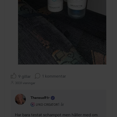
1 kommentar
9 gillar
3031 visningar
ThereseR✨
Användarens roll: Lyko Creator.
1 år
Kommentaren lades 1 år
LYKO CREATOR
Har bara testat schampot men håller med om 