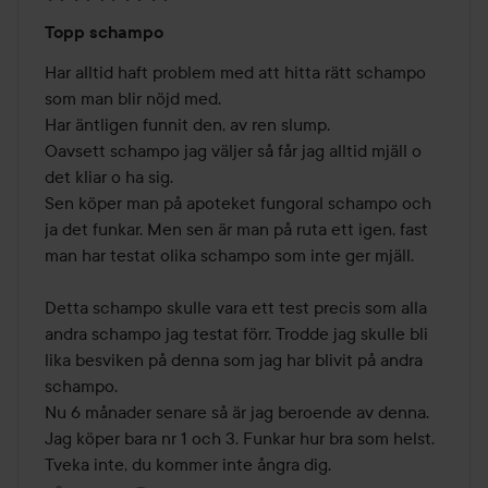
Betyg:
Topp schampo
5
av
Har alltid haft problem med att hitta rätt schampo 
5
som man blir nöjd med.

Har äntligen funnit den, av ren slump.

Oavsett schampo jag väljer så får jag alltid mjäll o 
det kliar o ha sig.

Sen köper man på apoteket fungoral schampo och 
ja det funkar. Men sen är man på ruta ett igen, fast 
man har testat olika schampo som inte ger mjäll.

Detta schampo skulle vara ett test precis som alla 
andra schampo jag testat förr. Trodde jag skulle bli 
lika besviken på denna som jag har blivit på andra 
schampo.

Nu 6 månader senare så är jag beroende av denna.

Jag köper bara nr 1 och 3. Funkar hur bra som helst.

Tveka inte, du kommer inte ångra dig.