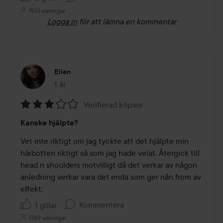
1931 visningar
Logga in
för att lämna en kommentar
Ellen
1 år
Inlägget skapades 1 år
Verifierad köpare
Betyg:
Kanske hjälpte?
3
av
Vet inte riktigt om jag tyckte att det hjälpte min 
5
hårbotten riktigt så som jag hade velat. Återgick till 
head n shoulders motvilligt då det verkar av någon 
anledning verkar vara det enda som ger nån from av 
effekt. 
Kommentera
1 gillar
1769 visningar