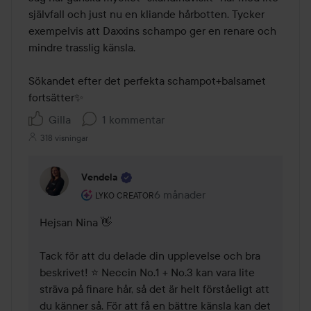
självfall och just nu en kliande hårbotten. Tycker 
exempelvis att Daxxins schampo ger en renare och 
mindre trasslig känsla.

Sökandet efter det perfekta schampot+balsamet 
fortsätter✨
Gilla
1 kommentar
318 visningar
Vendela
Användarens roll: Lyko Creator.
6 månader
Kommentaren lades 6 månader
LYKO CREATOR
Hejsan Nina 👋

Tack för att du delade din upplevelse och bra 
beskrivet! ⭐ Neccin No.1 + No.3 kan vara lite 
sträva på finare hår, så det är helt förståeligt att 
du känner så. För att få en bättre känsla kan det 