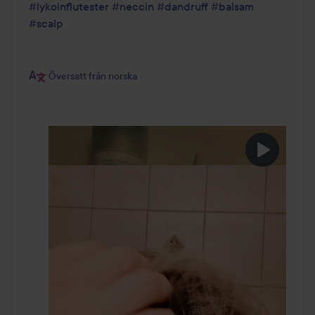
#lykoinflutester
#neccin
#dandruff
#balsam
#scalp
Översatt från norska