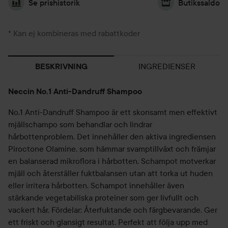
Se prishistorik
Butikssaldo
* Kan ej kombineras med rabattkoder
INGREDIENSER
BESKRIVNING
Neccin No.1 Anti-Dandruff Shampoo
No.1 Anti-Dandruff Shampoo är ett skonsamt men effektivt
mjällschampo som behandlar och lindrar
hårbottenproblem. Det innehåller den aktiva ingrediensen
Piroctone Olamine, som hämmar svamptillväxt och främjar
en balanserad mikroflora i hårbotten. Schampot motverkar
mjäll och återställer fuktbalansen utan att torka ut huden
eller irritera hårbotten. Schampot innehåller även
stärkande vegetabiliska proteiner som ger livfullt och
vackert hår. Fördelar: Återfuktande och färgbevarande. Ger
ett friskt och glansigt resultat. Perfekt att följa upp med