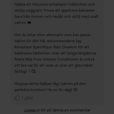
hjälpa att fokusera schampot i hårbotten och 
skölja noggrant. Prova att applicera balsamet 
bara från öronen och nedåt och skölj med svalt 
vatten ❤️

Om du letar efter alternativ som kan passa 
bättre för ditt hår, rekommenderar jag 
Kérastase Specifique Bain Divalent för att 
balansera hårbotten utan att tynga längderna. 
Maria Nila Pure Volume Conditioner är också 
ett bra val för att reda ut utan att göra håret 
flottigt ✨🥰

Hoppas detta hjälper dig i jakten på den 
perfekta kombon! Ha en fin dag! 😍
1 gillar
Logga in
för att lämna en kommentar