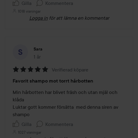
Gilla
Kommentera
1018 visningar
Logga in
för att lämna en kommentar
Sara
1 år
Inlägget skapades 1 år
Verifierad köpare
Betyg:
Favorit shampo mot torrt hårbotten
5
av
Min hårbotten har blivet fräsh och utan mjäl och 
5
klåda 

Luktar gott kommer försätta  med denna siren av 
shampo 
Gilla
Kommentera
1027 visningar