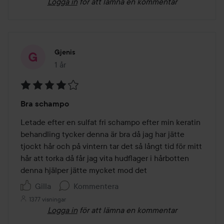
Logga in
för att lämna en kommentar
Gjenis
1 år
Inlägget skapades 1 år
Betyg:
Bra schampo
4
av
Letade efter en sulfat fri schampo efter min keratin 
5
behandling tycker denna är bra då jag har jätte 
tjockt hår och på vintern tar det så långt tid för mitt 
hår att torka då får jag vita hudflager i hårbotten 
denna hjälper jätte mycket mod det
Gilla
Kommentera
1377 visningar
Logga in
för att lämna en kommentar