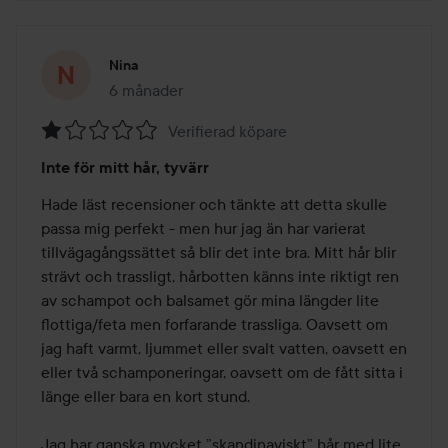
Nina
6 månader
Inlägget skapades 6 månader
Verifierad köpare
Betyg:
Inte för mitt hår, tyvärr
1
av
Hade läst recensioner och tänkte att detta skulle 
5
passa mig perfekt - men hur jag än har varierat 
tillvägagångssättet så blir det inte bra. Mitt hår blir 
strävt och trassligt, hårbotten känns inte riktigt ren 
av schampot och balsamet gör mina längder lite 
flottiga/feta men forfarande trassliga. Oavsett om 
jag haft varmt, ljummet eller svalt vatten, oavsett en 
eller två schamponeringar, oavsett om de fått sitta i 
länge eller bara en kort stund. 

Jag har ganska mycket ”skandinaviskt” hår med lite 