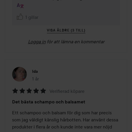
1 gillar
VISA ÄLDRE (3 TILL)
Logga in
för att lämna en kommentar
Ida
1 år
Inlägget skapades 1 år
Verifierad köpare
Betyg:
Det bästa schampo och balsamet
5
av
Ett schampoo och balsam för dig som har precis 
5
som jag väldigt känslig hårbotten. Har använt dessa 
produkter i flera år och kunde inte vara mer nöjd 