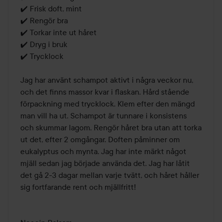
✔️ Frisk doft, mint

✔️ Rengör bra

✔️ Torkar inte ut håret

✔️ Dryg i bruk

✔️ Trycklock

Jag har använt schampot aktivt i några veckor nu, 
och det finns massor kvar i flaskan. Hård stående 
förpackning med trycklock. Klem efter den mängd 
man vill ha ut. Schampot är tunnare i konsistens 
och skummar lagom. Rengör håret bra utan att torka 
ut det, efter 2 omgångar. Doften påminner om 
eukalyptus och mynta. Jag har inte märkt något 
mjäll sedan jag började använda det. Jag har låtit 
det gå 2-3 dagar mellan varje tvätt, och håret håller 
sig fortfarande rent och mjällfritt!
