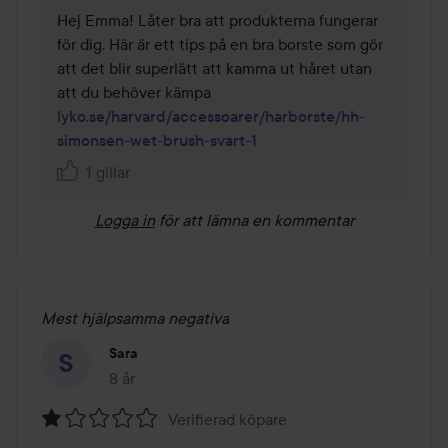
Hej Emma! Låter bra att produkterna fungerar 
för dig. Här är ett tips på en bra borste som gör 
att det blir superlätt att kamma ut håret utan 
att du behöver kämpa 
lyko.se/harvard/accessoarer/harborste/hh-
simonsen-wet-brush-svart-1
1 gillar
Logga in
för att lämna en kommentar
Mest hjälpsamma negativa
Sara
8 år
Inlägget skapades 8 år
Verifierad köpare
Betyg: