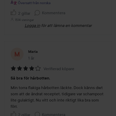
Översatt från norska
Kommentera
2 gillar
1514 visningar
Logga in
för att lämna en kommentar
Maria
1 år
Inlägget skapades 1 år
Verifierad köpare
Betyg:
Så bra för hårbotten.
4
av
Min torra flakiga hårbotten läckte. Dock känns dwt 
5
som att de ändrat receptet, tidigare var schampoot 
lite gulaktigt. Nu vitt och inte riktigt lika bra som 
förr. 
Kommentera
2 gillar