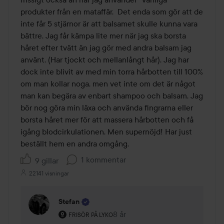
produkter från en mataffär.  Det enda som gör att de 
inte får 5 stjärnor är att balsamet skulle kunna vara 
bättre. Jag får kämpa lite mer när jag ska borsta 
håret efter tvätt än jag gör med andra balsam jag 
använt. (Har tjockt och mellanlångt hår). Jag har 
dock inte blivit av med min torra hårbotten till 100% 
om man kollar noga, men vet inte om det är något 
man kan begära av enbart shampoo och balsam. Jag 
bör nog göra min läxa och använda fingrarna eller 
borsta håret mer för att massera hårbotten och få 
igång blodcirkulationen. Men supernöjd! Har just 
beställt hem en andra omgång.
1 kommentar
9 gillar
22141 visningar
Stefan
Användarens roll: Frisör på Lyko.
8 år
Kommentaren lades 8 år
FRISÖR PÅ LYKO