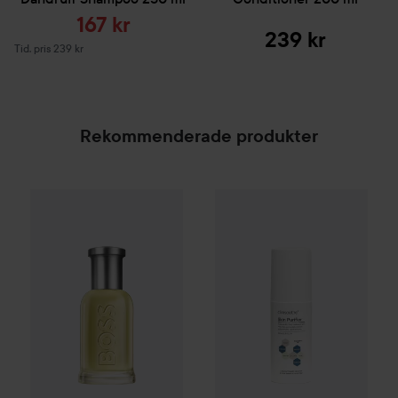
Reapris
167 kr
239 kr
Tidigare pris 239 kr
Tid. pris 239 kr
Rekommenderade produkter
WOW-pris
Clinisoothe
Skin Pur
Combo Deal 25%
Hugo Boss
Eau de Toilette for Me
SPONSRAD