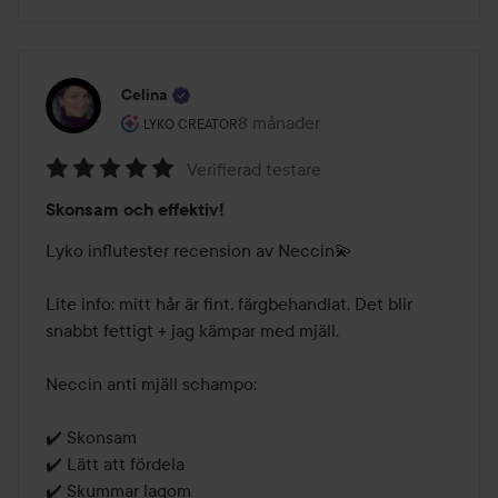
Celina
Användarens roll: Lyko Creator.
8 månader
Inlägget skapades 8 månader
LYKO CREATOR
Verifierad testare
Betyg:
Skonsam och effektiv!
5
av
Lyko influtester recension av Neccin💫 

5
Lite info: mitt hår är fint, färgbehandlat. Det blir 
snabbt fettigt + jag kämpar med mjäll.

Neccin anti mjäll schampo:

✔️ Skonsam

✔️ Lätt att fördela 

✔️ Skummar lagom
