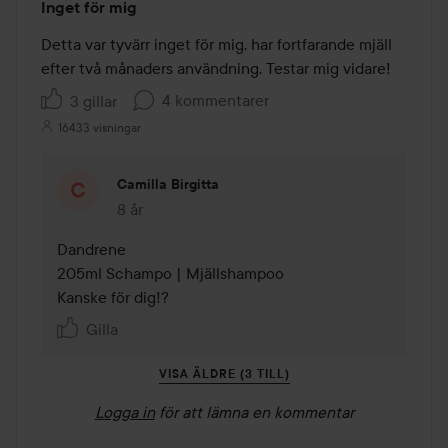
Inget för mig
1
av
Detta var tyvärr inget för mig, har fortfarande mjäll 
5
efter två månaders användning. Testar mig vidare!
4 kommentarer
3 gillar
16433 visningar
Camilla Birgitta
8 år
Kommentaren lades 8 år
Dandrene

205ml Schampo | Mjällshampoo

Kanske för dig!?
Gilla
VISA ÄLDRE (3 TILL)
Logga in
för att lämna en kommentar