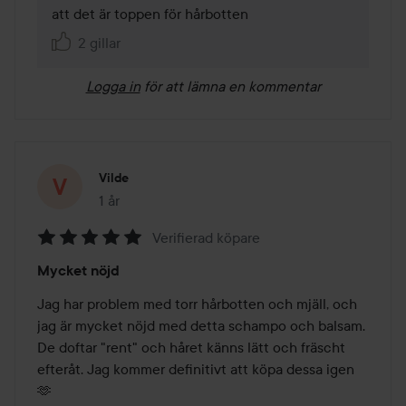
att det är toppen för hårbotten 
2 gillar
Logga in
för att lämna en kommentar
Vilde
1 år
Inlägget skapades 1 år
Verifierad köpare
Betyg:
Mycket nöjd
5
av
Jag har problem med torr hårbotten och mjäll, och 
5
jag är mycket nöjd med detta schampo och balsam. 
De doftar "rent" och håret känns lätt och fräscht 
efteråt. Jag kommer definitivt att köpa dessa igen 
🫶