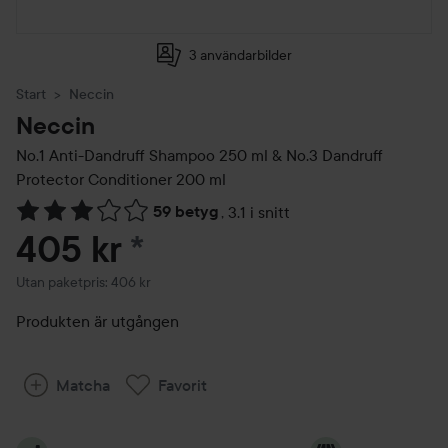
3 användarbilder
Start
Neccin
Neccin
No.1 Anti-Dandruff Shampoo 250 ml & No.3 Dandruff
Protector Conditioner 200 ml
59 betyg
,
3.1 i snitt
Hoppa till Betyg & kommentarer
405 kr
*
Utan paketpris: 406 kr
Produkten är utgången
Matcha
Favorit