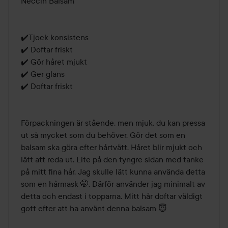
Neccin Balsam

✔️Tjock konsistens

✔️ Doftar friskt

✔️ Gör håret mjukt

✔️ Ger glans

✔️ Doftar friskt

Förpackningen är stående, men mjuk, du kan pressa 
ut så mycket som du behöver. Gör det som en 
balsam ska göra efter hårtvätt. Håret blir mjukt och 
lätt att reda ut. Lite på den tyngre sidan med tanke 
på mitt fina hår. Jag skulle lätt kunna använda detta 
som en hårmask 🤭. Därför använder jag minimalt av 
detta och endast i topparna. Mitt hår doftar väldigt 
gott efter att ha använt denna balsam 😇
