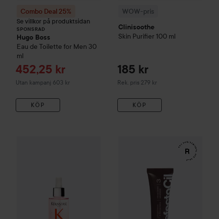
Combo Deal 25%
WOW-pris
Se villkor på produktsidan
Clinisoothe
SPONSRAD
Skin Purifier
100 ml
Hugo Boss
Eau de Toilette for Men
30
ml
Reapris
452,25 kr
185 kr
Rekommenderat pris 279 kr
Utan kampanj 603 kr
Rek. pris 279 kr
KÖP
KÖP
WOW-pris
Kérastase
Genesis
Serum Anti-Chute Fortifiant S
WOW-pris
RefectoCil
Eyelash 