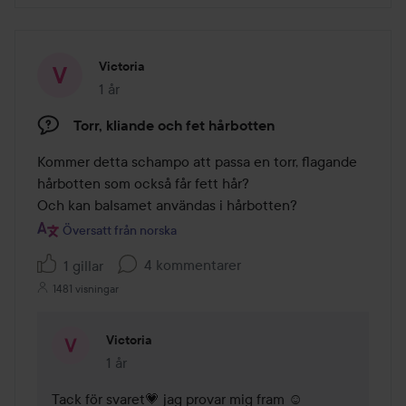
Victoria
1 år
Inlägget skapades 1 år
Torr, kliande och fet hårbotten
Kommer detta schampo att passa en torr, flagande 
hårbotten som också får fett hår?

Och kan balsamet användas i hårbotten?
Översatt från norska
4 kommentarer
1 gillar
1481 visningar
Victoria
1 år
Kommentaren lades 1 år
Tack för svaret💗 jag provar mig fram ☺️