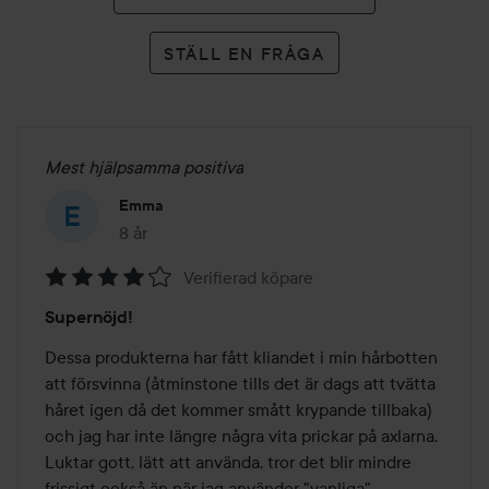
STÄLL EN FRÅGA
Mest hjälpsamma positiva
Emma
8 år
Inlägget skapades 8 år
Verifierad köpare
Betyg:
Supernöjd!
4
av
Dessa produkterna har fått kliandet i min hårbotten 
5
att försvinna (åtminstone tills det är dags att tvätta 
håret igen då det kommer smått krypande tillbaka) 
och jag har inte längre några vita prickar på axlarna. 
Luktar gott, lätt att använda, tror det blir mindre 
frissigt också än när jag använder "vanliga" 