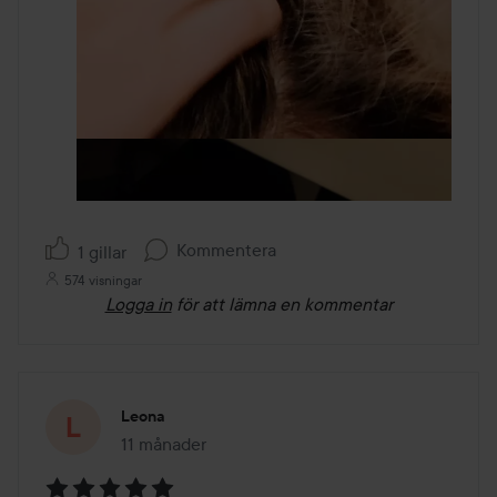
Kommentera
1 gillar
574 visningar
Logga in
för att lämna en kommentar
Leona
11 månader
Inlägget skapades 11 månader