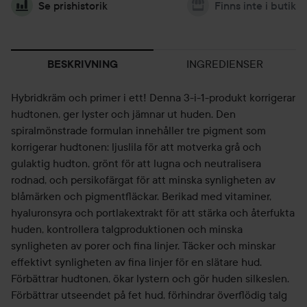
Se prishistorik
Finns inte i butik
INGREDIENSER
BESKRIVNING
Hybridkräm och primer i ett! Denna 3-i-1-produkt korrigerar
hudtonen, ger lyster och jämnar ut huden. Den
spiralmönstrade formulan innehåller tre pigment som
korrigerar hudtonen: ljuslila för att motverka grå och
gulaktig hudton, grönt för att lugna och neutralisera
rodnad, och persikofärgat för att minska synligheten av
blåmärken och pigmentfläckar. Berikad med vitaminer,
hyaluronsyra och portlakextrakt för att stärka och återfukta
huden, kontrollera talgproduktionen och minska
synligheten av porer och fina linjer. Täcker och minskar
effektivt synligheten av fina linjer för en slätare hud.
Förbättrar hudtonen, ökar lystern och gör huden silkeslen.
Förbättrar utseendet på fet hud, förhindrar överflödig talg