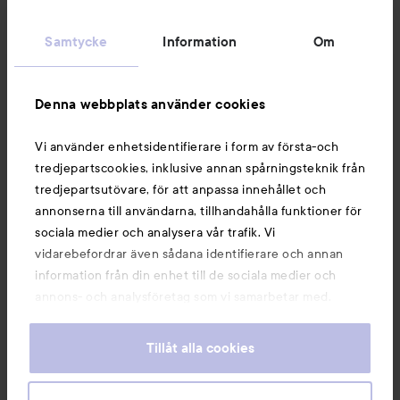
Kundservice
Samtycke
Information
Om
Information
Denna webbplats använder cookies
Du kanske också gillar
Vi använder enhetsidentifierare i form av första-och
tredjepartscookies, inklusive annan spårningsteknik från
tredjepartsutövare, för att anpassa innehållet och
annonserna till användarna, tillhandahålla funktioner för
sociala medier och analysera vår trafik. Vi
vidarebefordrar även sådana identifierare och annan
information från din enhet till de sociala medier och
annons- och analysföretag som vi samarbetar med.
Dessa kan i sin tur kombinera informationen med annan
information som du har tillhandahållit eller som de har
Tillåt alla cookies
samlat in när du har använt deras tjänster. Du godkänner
våra cookies vid fortsatt användande av vår webbplats.
Copyright 2026