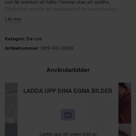
och får sminket att hålla i timmar utan att smälta.
Tillräckligt mild för att användas på de mest känsliga
hudtyperna.
Läs mer
30 ml
Serum
Kategori
:
3919-107-0030
Artikelnummer
:
Användarbilder
LADDA UPP DINA EGNA BILDER
Ladda upp din egen bild av