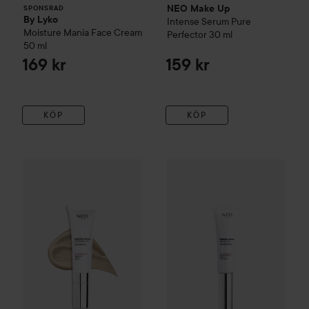
NEO Make Up
SPONSRAD
By Lyko
Intense Serum Pure
Moisture Mania Face Cream
Perfector
30 ml
50 ml
169 kr
159 kr
KÖP
KÖP
NEO Make Up
Intense Serum Concealer
NEO Make Up
02 Ivory
Intense Serum 
139 kr