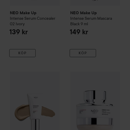
NEO Make Up
NEO Make Up
Intense Serum Concealer
Intense Serum Mascara
02 Ivory
Black
9 ml
139 kr
149 kr
KÖP
KÖP
NEO Make Up
Intense Serum 
150 kr
NEO Make Up
Intense Serum Foundation
01 Porcelain
Rekommender