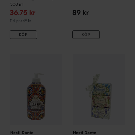
500 ml
Reapris
36,75 kr
89 kr
Tidigare pris 49 kr
Tid. pris 49 kr
KÖP
KÖP
Nesti Dante
Villa Sole Gel Chinotto D'amalfi
Nesti Dante
Lavanda Gift Kit
500 ml
4
205 kr
Nesti Dante
Nesti Dante