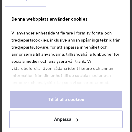
Information
Denna webbplats använder cookies
Du kanske också gillar
Vi använder enhetsidentifierare i form av första-och
tredjepartscookies, inklusive annan spårningsteknik från
tredjepartsutövare, för att anpassa innehållet och
annonserna till användarna, tillhandahålla funktioner för
sociala medier och analysera vår trafik. Vi
vidarebefordrar även sådana identifierare och annan
information från din enhet till de sociala medier och
annons- och analysföretag som vi samarbetar med.
Dessa kan i sin tur kombinera informationen med annan
information som du har tillhandahållit eller som de har
Tillåt alla cookies
samlat in när du har använt deras tjänster. Du godkänner
våra cookies vid fortsatt användande av vår webbplats.
Copyright 2026
För information om hur du kan ändra inställningarna för
Anpassa
E-handel av Avensia
cookies, se vår
Cookie Policy