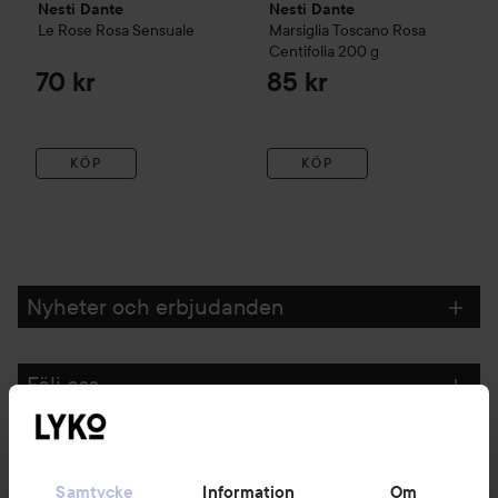
Nesti Dante
Nesti Dante
Le Rose Rosa Sensuale
Marsiglia Toscano Rosa
Centifolia
200 g
70 kr
85 kr
KÖP
KÖP
Nyheter och erbjudanden
Följ oss
Kundservice
Samtycke
Information
Om