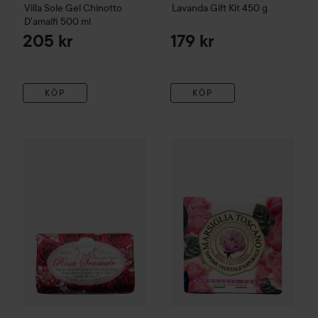
Villa Sole Gel Chinotto
Lavanda Gift Kit
450 g
D'amalfi
500 ml
205 kr
179 kr
KÖP
KÖP
Nesti Dante
Le Rose Rosa Sensuale
Nesti Dante
Marsiglia Toscano
70 kr