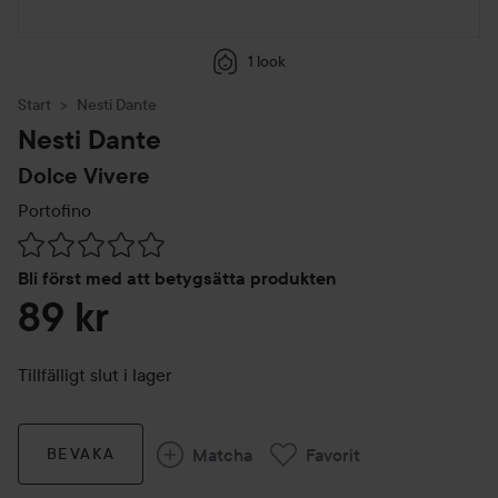
1 look
Start
Nesti Dante
Nesti Dante
Dolce Vivere
Portofino
Hoppa till Betyg & kommentarer
Bli först med att betygsätta produkten
89 kr
Tillfälligt slut i lager
Matcha
Favorit
BEVAKA