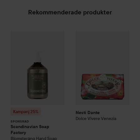
Rekommenderade produkter
Nesti Dante
Dolce Vivere
Vene
Kampanj 25%
Scandinavian Soap Factory
Blomsterä
SPONSRAD
Kampanj 25%
Nesti Dante
Dolce Vivere
Venezia
SPONSRAD
Scandinavian Soap
Factory
Blomsteräng
Hand Soap