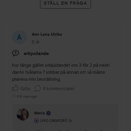
STÄLL EN FRÅGA
Ann Lena Ulrika
8 år
Inlägget skapades 8 år
erbjudande
hur länge gäller erbjudandet om 3 för 2 på nesti 
dante tvålarna ? jobbar på annan ort så måste 
planera min beställning
Gilla
3 kommentarer
816 visningar
Maria
Användarens roll: Lyko Creator.
8 år
Kommentaren lades 8 år
LYKO CREATOR