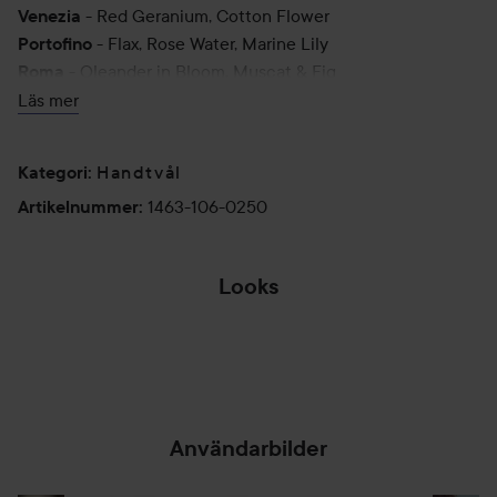
- Red Geranium, Cotton Flower
Venezia
- Flax, Rose Water, Marine Lily
Portofino
- Oleander in Bloom, Muscat & Fig
Roma
- Blue Iris, Morning Dew & Laurel
Firenze
Läs mer
250g
Handtvål
Kategori
:
1463-106-0250
Artikelnummer
:
Looks
💜💙💚💛🧡
Användarbilder