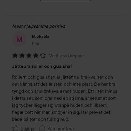
vid sidan av näsan och håll verktyget bredvid på kinden
och dra utåt och uppåt. Håll fingrarna på hakan och dra
verktyget längsmed hakan. Dra sedan verktyget nedåt på
Mest hjälpsamma positiva
halsen. Dra ca 5-10 gånger per område.
Kitet innehåller:
Michaela
5 år
Inlägget skapades 5 år
1x roskvartsrulle: 100% solid brasiliansk rosenkvarts, rullen
med dubbla ändar hjälper omedelbart att ge tydlig kontur,
Verifierad köpare
minska svullnader och hjälper till att massera in hudvård i
Betyg:
Jättebra roller och gua sha!
ansikte, ögon och kropp. Rose Quartz Roller gör att blodet
4
kommer upp till ytan då den svalkar och stimulerar
av
Rollern och gua shan är jättefina, bra kvalitet och 
musklerna för att ge ansiktet ett uppfriskat och strålande
5
det känns att det är sten och inte plast. De har bra 
utseende.
tyngd och är skönt svala mot huden. Ett litet minus 
1x Gua Sha-verktyg: 100% solid brasiliansk rosenkvarts är
i detta set, som drar ned en stjärna, är serumet som 
en naturlig, alternativ terapi som innebär att du skrapar din
jag tycker lägger sig utanpå huden och liksom 
hud med ett massageverktyg för att förbättra din
flagar bort när man smörjer in sig. Har provat det 
cirkulation, stimulerar lymfsystemet och mjukar upp
både på torr och fuktig hud.
spända ansiktsmuskler. Denna forntida kinesiska
Kommentera
2 gillar