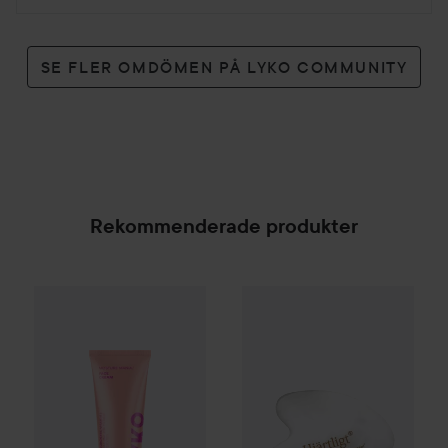
SE FLER OMDÖMEN PÅ LYKO COMMUNITY
Rekommenderade produkter
By Lyko
Moisture Mania Face Cream
Hjärtligt
Jade Gua Sha Board
50 ml
169 kr
2
SPONSRAD