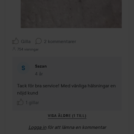
Gilla
2 kommentarer
754 visningar
Sazan
4 år
Kommentaren lades 4 år
Tack för bra service! Med vänliga hälsningar en 
nöjd kund 
1 gillar
VISA ÄLDRE (1 TILL)
Logga in
för att lämna en kommentar