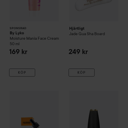
Hjärtligt
SPONSRAD
By Lyko
Jade Gua Sha Board
Moisture Mania Face Cream
50 ml
169 kr
249 kr
KÖP
KÖP
Geske
6 in 1 MicroCurrent Fac
2
Neutriherbs
Vitamin C + Hyaluronic Acid Skin Serum
30 ml
Rek