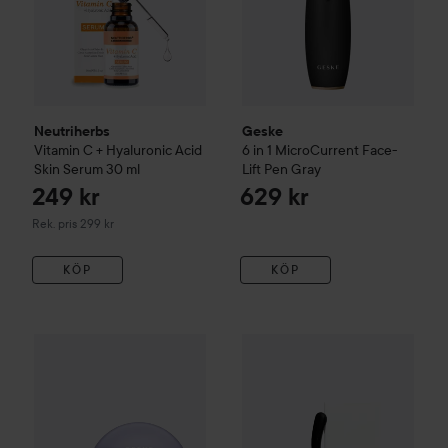
Neutriherbs
Geske
Vitamin C + Hyaluronic Acid
6 in 1 MicroCurrent Face-
Skin Serum
30 ml
Lift Pen
Gray
249 kr
629 kr
Rekommenderat pris 299 kr
Rek. pris 299 kr
KÖP
KÖP
Geske
9 in 1 Sonic Cool & Warm Face and Body Massager
La Bomba
Cryotherapy Spoon
Pu