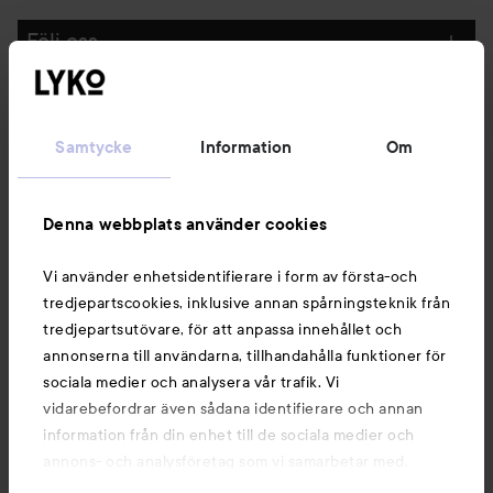
Följ oss
Kundservice
Samtycke
Information
Om
Information
Denna webbplats använder cookies
Du kanske också gillar
Vi använder enhetsidentifierare i form av första-och
tredjepartscookies, inklusive annan spårningsteknik från
tredjepartsutövare, för att anpassa innehållet och
annonserna till användarna, tillhandahålla funktioner för
sociala medier och analysera vår trafik. Vi
vidarebefordrar även sådana identifierare och annan
information från din enhet till de sociala medier och
annons- och analysföretag som vi samarbetar med.
Dessa kan i sin tur kombinera informationen med annan