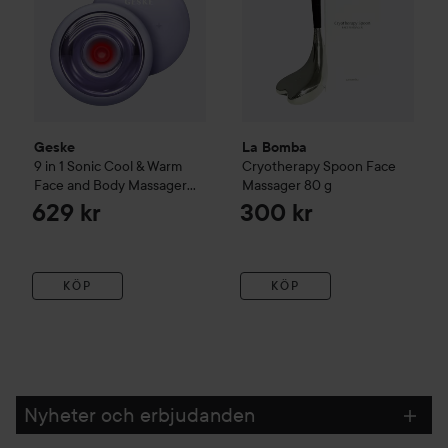
Geske
La Bomba
9 in 1 Sonic Cool & Warm
Cryotherapy Spoon Face
Face and Body Massager
Massager
80 g
Purple
629 kr
300 kr
KÖP
KÖP
Nyheter och erbjudanden