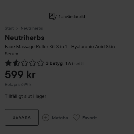
1 användarbild
Start
Neutriherbs
Neutriherbs
Face Massage Roller Kit 3 in 1 - Hyaluronic Acid Skin
Serum
3 betyg
,
1.6 i snitt
Hoppa till Betyg & kommentarer
599 kr
Rekommenderat pris 699 kr
Rek. pris 699 kr
Tillfälligt slut i lager
Matcha
Favorit
BEVAKA