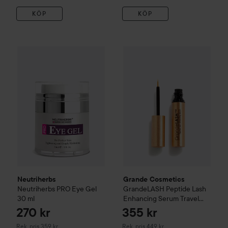
KÖP
KÖP
270 kr
Neutriherbs
Neutriherbs PRO Eye Gel
Grande Cosmetics
30 ml
GrandeLASH
Rekommenderat pris 359 kr
Neutriherbs
Grande Cosmetics
Neutriherbs PRO Eye Gel
GrandeLASH Peptide Lash
30 ml
Enhancing Serum Travel
Size
1,5 ml
270 kr
355 kr
Rekommenderat pris 359 kr
Rekommenderat pris 449 kr
Rek. pris 359 kr
Rek. pris 449 kr