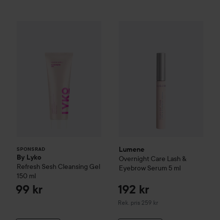
By Lyko
Refresh Sesh Cleansing Gel
150 ml
99 kr
Lumene
Overnight Care Lash
SPONSRAD
Lumene
SPONSRAD
By Lyko
Overnight Care Lash &
Refresh Sesh Cleansing Gel
Eyebrow Serum
5 ml
150 ml
99 kr
192 kr
Rekommenderat pris 259 kr
Rek. pris 259 kr