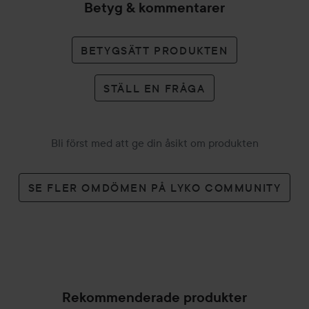
Betyg & kommentarer
Parabener
Sulfater
Parfym
BETYGSÄTT PRODUKTEN
Hormonella ämnen
Pigment
STÄLL EN FRÅGA
Användning:
Appliceras endast på ett rengjort & torrt ögonområde
Doppa penseln 1 gång per öga eller bryn
Bli först med att ge din åsikt om produkten
Applicera på övre fransraden och brynen
Torka bort överflödigt serum om det skulle komma in mot
SE FLER OMDÖMEN PÅ LYKO COMMUNITY
ögat
Använd morgon & kväll
När du nått fullt resultat räcker det med att underhålla två
gånger i veckan.
5 ml
Rekommenderade produkter