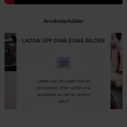
Eyelash & Brow Serum som gör att mina ögonfransar och
ögonbryn växer?
Användarbilder
Detta ögonfransserum är fullsmockat med godheter men
här förklarar vi de viktigaste; Panthenol ger flexibilitet till
fransarna så de behåller fin stuns. Biotinoyl Tripeptide-1,
LADDA UPP DINA EGNA BILDER
stimulerar fransrotens keratinocyt spridning och hjälper till
att reparera skadat hår. Myristoyl Pentapeptide-4, har
visats i studier att stimulera keratingenerna så fransarna
växer längre, blir starkare och sitter kvar bättre.
Och du får hela 5ml i denna XL förpackning för bästa värde
för dina pengar!
Ladda upp din egen bild av
produkten. Eller varför inte
resultatet av när du använt
ögonfransserum ögonbrynserum neutriherbs 5ml
den?
ingredienser
Fri från: