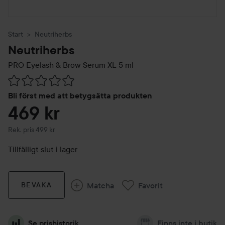
Start
Neutriherbs
Neutriherbs
PRO Eyelash & Brow Serum XL
5 ml
Hoppa till Betyg & kommentarer
Bli först med att betygsätta produkten
469 kr
Rekommenderat pris 499 kr
Rek. pris 499 kr
Tillfälligt slut i lager
Matcha
Favorit
BEVAKA
Se prishistorik
Finns inte i butik