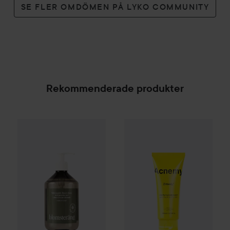
SE FLER OMDÖMEN PÅ LYKO COMMUNITY
Rekommenderade produkter
NICHE BEAUTY LAB
Acnemy
Z
Kampanj 25%
Scandinavian Soap Factory
Blomsterä
SPONSRAD