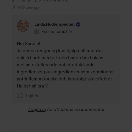
1609 visningar
Linda.hudterapeuten
Användarens roll: Lyko Creator.
1 år
Kommentaren lades 1 år
LYKO CREATOR
Hej Sanela!

Ja denna rengöring kan hjälpa till mot det 
också i och med att den har en bra balans 
mellan exfolierande och återfuktande 
ingredienser plus ingredienser som kombinerar 
antiinflammatoriska och keratolytiska effekter. 

Ha det så bra 🤍
1 gillar
Logga in
för att lämna en kommentar