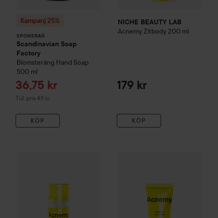
Kampanj 25%
NICHE BEAUTY LAB
Acnemy
Zitbody
200 ml
SPONSRAD
Scandinavian Soap
Factory
Blomsteräng
Hand Soap
500 ml
Reapris
36,75 kr
179 kr
Tidigare pris 49 kr
Tid. pris 49 kr
KÖP
KÖP
NICHE BEAUTY LAB
Acnemy
Zitback
NICHE BEAUTY LAB
80 ml
Acnemy
Z
169 kr