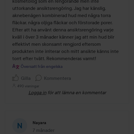
kosmetolog som en rengörande men inte 
uttorkande ansiktsrengöring. Jag har känslig, 
aknebenägen kombinerad hud med några torra 
fläckar, några oljiga fläckar och förstorade porer. 
Efter att ha använt denna ansiktsrengöring varje 
kväll i över 3 månader känner jag att min hud blir 
effektivt men skonsamt rengjord eftersom 
produkten inte irriterar och mitt ansikte känns inte 
torrt efter tvätt. Rekommenderas varmt!
Översatt från engelska
Gilla
Kommentera
490 visningar
Logga in
för att lämna en kommentar
Nayara
7 månader
Inlägget skapades 7 månader