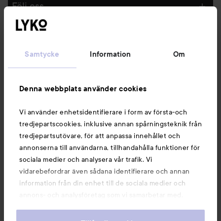
Följ oss
Kundservice
Samtycke
Information
Om
Information
Denna webbplats använder cookies
Du kanske också gillar
Vi använder enhetsidentifierare i form av första-och
tredjepartscookies, inklusive annan spårningsteknik från
tredjepartsutövare, för att anpassa innehållet och
annonserna till användarna, tillhandahålla funktioner för
sociala medier och analysera vår trafik. Vi
vidarebefordrar även sådana identifierare och annan
information från din enhet till de sociala medier och
annons- och analysföretag som vi samarbetar med.
Dessa kan i sin tur kombinera informationen med annan
information som du har tillhandahållit eller som de har