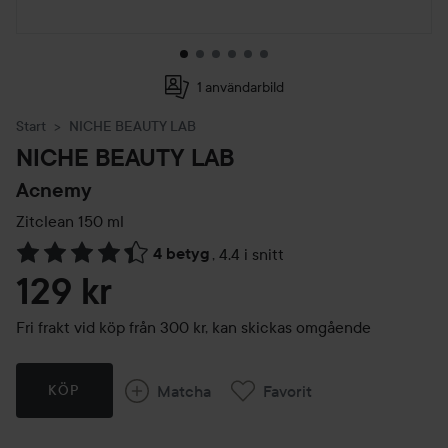
1 användarbild
Start
NICHE BEAUTY LAB
NICHE BEAUTY LAB
Acnemy
Zitclean
150 ml
4 betyg
,
4.4 i snitt
Hoppa till Betyg & kommentarer
129 kr
Fri frakt vid köp från 300 kr, kan skickas omgående
Matcha
Favorit
KÖP