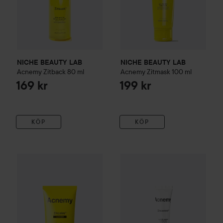
NICHE BEAUTY LAB
NICHE BEAUTY LAB
Acnemy
Zitback
80 ml
Acnemy
Zitmask
100 ml
169 kr
199 kr
KÖP
KÖP
NICHE BEAUTY LAB
Acnemy
Zitcalm Cleansing Gel
NICHE BEAUTY LAB
Acnemy
150 ml
Z
11