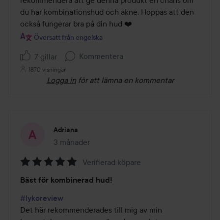
rekommendera att ge denna produkt en chans om 
du har kombinationshud och akne. Hoppas att den 
också fungerar bra på din hud ❤️
Översatt från engelska
Kommentera
7 gillar
1870 visningar
Logga in
för att lämna en kommentar
Adriana
3 månader
Inlägget skapades 3 månader
Verifierad köpare
Betyg:
Bäst för kombinerad hud!
5
av
#lykoreview
5
Det här rekommenderades till mig av min 