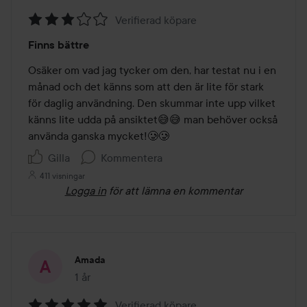
Verifierad köpare
Betyg:
Finns bättre
3
av
Osäker om vad jag tycker om den, har testat nu i en 
5
månad och det känns som att den är lite för stark 
för daglig användning. Den skummar inte upp vilket 
känns lite udda på ansiktet😅😅 man behöver också 
använda ganska mycket!🥲🥲
Gilla
Kommentera
411 visningar
Logga in
för att lämna en kommentar
Amada
1 år
Inlägget skapades 1 år
Verifierad köpare