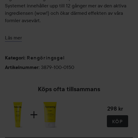
Systemet innehåller upp till 12 gånger mer av den aktiva
ingrediensen (wow!) och ökar därmed effekten av våra
formler avsevärt.
När ska du använda Zitclean?
Läs mer
Två gånger om dagen, morgon och kväll för att rengöra och
förbereda huden för nästa produkt.
Rengöringsgel
Kategori
:
Användning:
3879-100-0150
Artikelnummer
:
Skaka! Skaka produkten före användning för att blanda de
aktiva ingredienserna som finns i formulan.
Köps ofta tillsammans
Du kan kombinera Zitclean med:
Zitcontrol för att förhindra uppkomsten av nya finnar. Dryzit
298 kr
om du har finnar med pormaskar. Zitless om du har finnar
under huden. Postzit om du har akne-ärr.
KÖP
Användning: