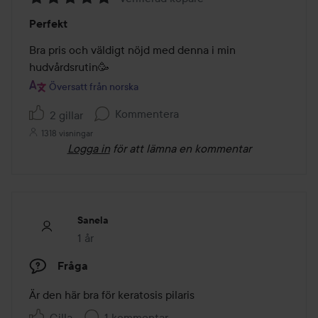
Betyg:
Perfekt
5
av
Bra pris och väldigt nöjd med denna i min 
5
hudvårdsrutin🥳 
Översatt från norska
Kommentera
2 gillar
1318 visningar
Logga in
för att lämna en kommentar
Sanela
1 år
Inlägget skapades 1 år
Fråga
Är den här bra för keratosis pilaris
Gilla
1 kommentar