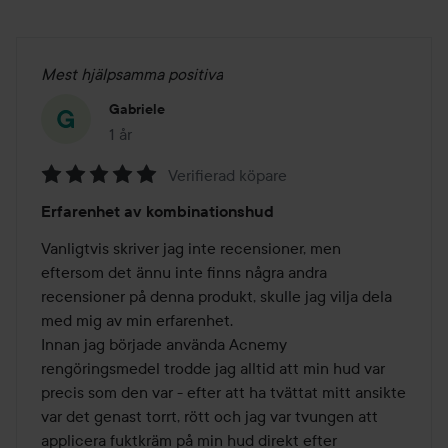
Mest hjälpsamma positiva
Gabriele
1 år
Inlägget skapades 1 år
Verifierad köpare
Betyg:
Erfarenhet av kombinationshud
5
av
Vanligtvis skriver jag inte recensioner, men 
5
eftersom det ännu inte finns några andra 
recensioner på denna produkt, skulle jag vilja dela 
med mig av min erfarenhet.

Innan jag började använda Acnemy 
rengöringsmedel trodde jag alltid att min hud var 
precis som den var - efter att ha tvättat mitt ansikte 
var det genast torrt, rött och jag var tvungen att 
applicera fuktkräm på min hud direkt efter 