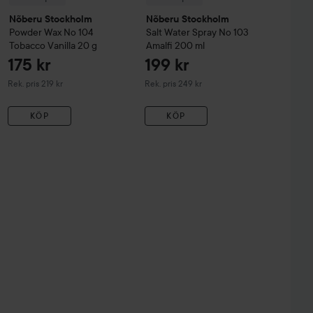
Nõberu Stockholm
Nõberu Stockholm
Powder Wax No 104
Salt Water Spray No 103
Tobacco Vanilla
20 g
Amalfi
200 ml
175 kr
199 kr
Rekommenderat pris 219 kr
Rekommenderat pris 249 kr
Rek. pris 219 kr
Rek. pris 249 kr
KÖP
KÖP