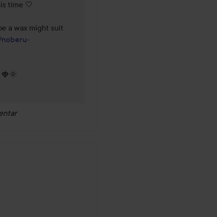
s time 🤍 

be a wax might suit 
/noberu-
 🍓🌞 
entar