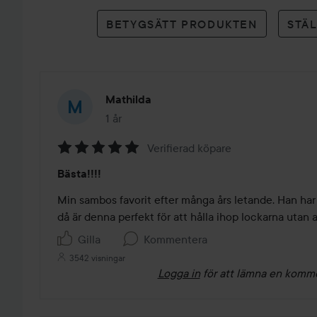
betyg
BETYGSÄTT PRODUKTEN
STÄ
Mathilda
1 år
Inlägget skapades 1 år
Verifierad köpare
Betyg:
Bästa!!!!
5
av
Min sambos favorit efter många års letande. Han har l
5
då är denna perfekt för att hålla ihop lockarna utan at
Gilla
Kommentera
3542 visningar
Logga in
för att lämna en komm