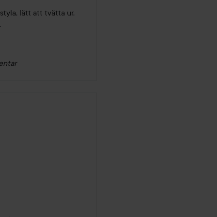
la, lätt att tvätta ur, 
.
entar