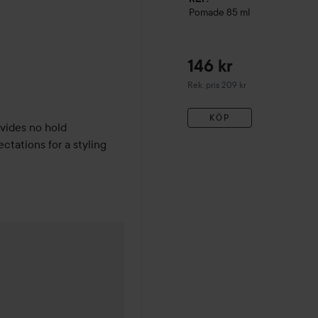
Pomade
85 ml
146 kr
Rekommenderat pris 209 kr
Rek. pris 209 kr
KÖP
vides no hold 
ctations for a styling 