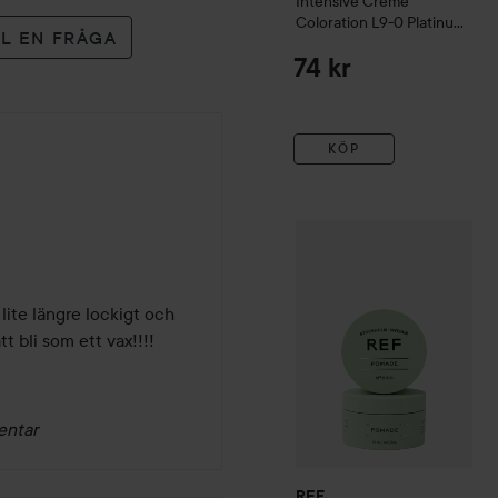
Intensive Creme
Coloration
L9-0 Platinum
LL EN FRÅGA
Blonde
74 kr
KÖP
146 kr
REF.
Pomade
85 ml
Rekommenderat 
ite längre lockigt och 
t bli som ett vax!!!!
entar
REF.