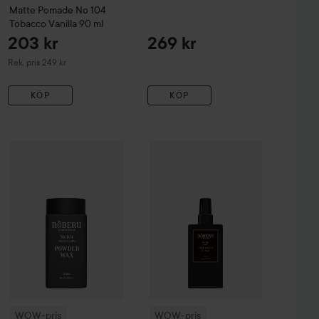
Matte Pomade No 104
Tobacco Vanilla
90 ml
203 kr
269 kr
Rekommenderat pris 249 kr
Rek. pris 249 kr
KÖP
KÖP
WOW-pris
Nõberu Stockholm
WOW-pris
Powder Wax No 104 Tobacco Vani
Nõberu Stockholm
Salt 
pris 209 kr
WOW-pris
WOW-pris