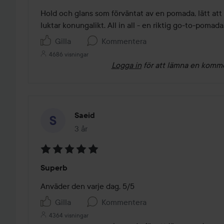
av
Hold och glans som förväntat av en pomada, lätt att sty
5
luktar konungalikt. All in all - en riktig go-to-pomada
Gilla
Kommentera
4686 visningar
Logga in
för att lämna en komm
Saeid
3 år
Inlägget skapades 3 år
Betyg:
Superb
5
av
Anväder den varje dag, 5/5 
5
Gilla
Kommentera
4364 visningar