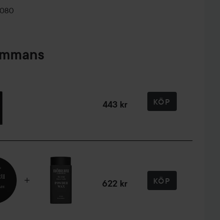
0080
sammans
KÖP
443 kr
KÖP
622 kr