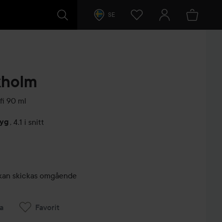
SE
kholm
fi
90 ml
tyg
,
4.1 i snitt
arer
r, kan skickas omgående
a
Favorit