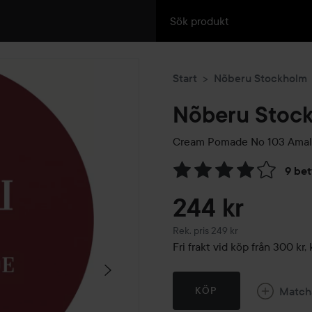
Start
Nõberu Stockholm
Nõberu Stoc
Cream Pomade No 103 Amal
9 be
Hoppa till Betyg & komment
244 kr
Rekommenderat pris 249 kr
Rek. pris 249 kr
Fri frakt vid köp från 300 k
Match
KÖP