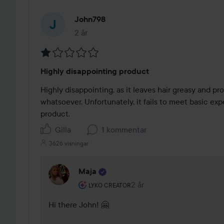
John798
2 år
Inlägget skapades 2 år
Betyg:
Highly disappointing product
1
av
Highly disappointing, as it leaves hair greasy and pro
5
whatsoever. Unfortunately, it fails to meet basic expe
product.
Gilla
1 kommentar
3626 visningar
Maja
Användarens roll: Lyko Creator.
2 år
Kommentaren lades 2 år
LYKO CREATOR
Hi there John! 🤗 
