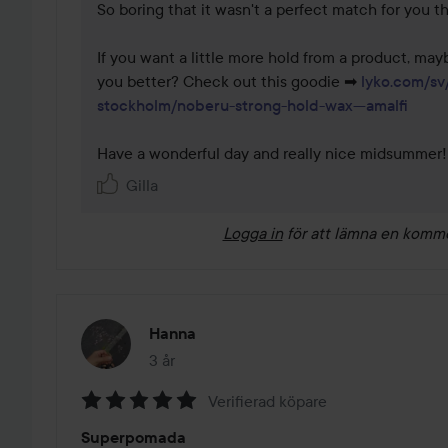
So boring that it wasn't a perfect match for you thi
If you want a little more hold from a product, may
you better? Check out this goodie ➡ 
lyko.com/sv
stockholm/noberu-strong-hold-wax---amalfi
Have a wonderful day and really nice midsummer!
Gilla
Logga in
för att lämna en komm
Hanna
3 år
Inlägget skapades 3 år
Verifierad köpare
Betyg:
Superpomada
5