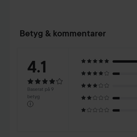
Betyg & kommentarer
Betyg:
4.1
4.1
Baserat
Baserat på 9
på
betyg
i
9