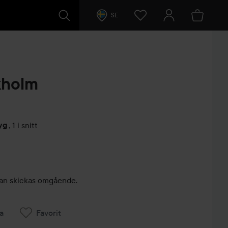
SE
kholm
yg
,
1 i snitt
arer
, kan skickas omgående.
a
Favorit