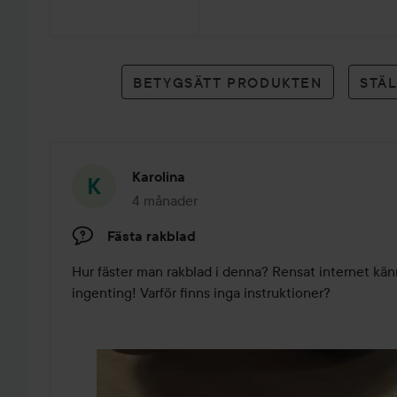
1
betyg
BETYGSÄTT PRODUKTEN
STÄ
Karolina
4 månader
Inlägget skapades 4 månader
Fästa rakblad
Hur fäster man rakblad i denna? Rensat internet känn
ingenting! Varför finns inga instruktioner?