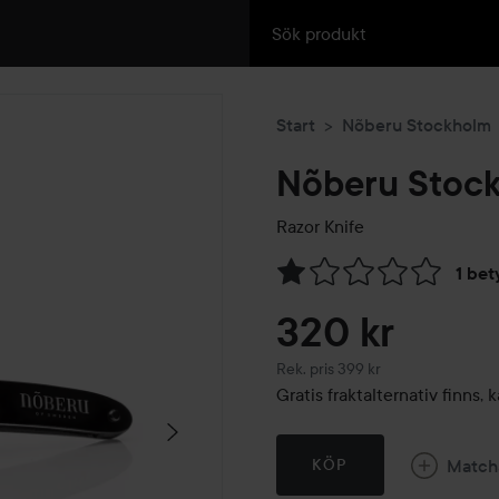
Start
Nõberu Stockholm
Nõberu Stoc
Razor Knife
1 bet
Hoppa till Betyg & komment
320 kr
Rekommenderat pris 399 kr
Rek. pris 399 kr
Gratis fraktalternativ finns
Match
KÖP