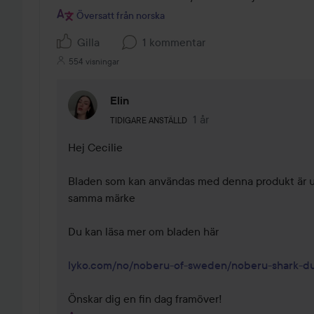
5
Översatt från norska
Gilla
1 kommentar
554 visningar
Elin
Användarens roll: Tidigare anställd.
1 år
Kommentaren lades 1 år
TIDIGARE ANSTÄLLD
Hej Cecilie 

Bladen som kan användas med denna produkt är uni
samma märke 

Du kan läsa mer om bladen här 

lyko.com/no/noberu-of-sweden/noberu-shark-d
Önskar dig en fin dag framöver!