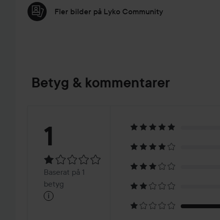
Fler bilder på Lyko Community
Betyg & kommentarer
Betyg:
1
1
Baserat
Baserat på 1
på
betyg
i