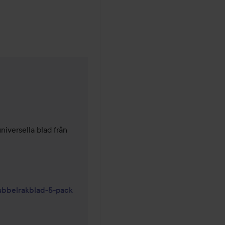
versella blad från 
ubbelrakblad-5-pack