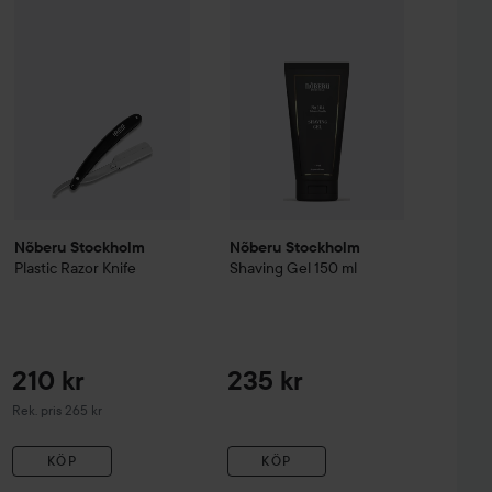
Rekommenderat pris 265 kr
Utan kampanj 603 kr
Nõberu Stockholm
Nõberu Stockholm
Plastic Razor Knife
Shaving Gel
150 ml
210 kr
235 kr
Rekommenderat pris 265 kr
Rek. pris 265 kr
KÖP
KÖP