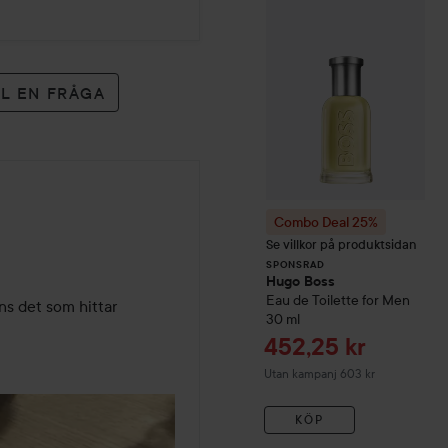
SPONSRAD
LL EN FRÅGA
Combo Deal 25%
Se villkor på produktsidan
SPONSRAD
Hugo Boss
Eau de Toilette for Men
s det som hittar 
30 ml
Reapris
452,25 kr
Utan kampanj 603 kr
KÖP