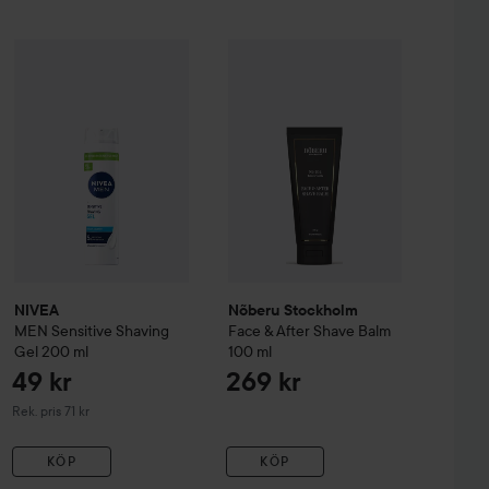
s 10st
Nõberu Stockholm
49 kr
Face & After S
49 kr
NIVEA
MEN
Sensitive Shaving Gel
200 ml
Rekommenderat pris 71 kr
NIVEA
Nõberu Stockholm
MEN
Sensitive Shaving
Face & After Shave Balm
Gel
200 ml
100 ml
49 kr
269 kr
Rekommenderat pris 71 kr
Rek. pris 71 kr
KÖP
KÖP