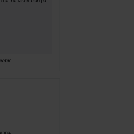
hur du fäster blad på 
entar
denna.