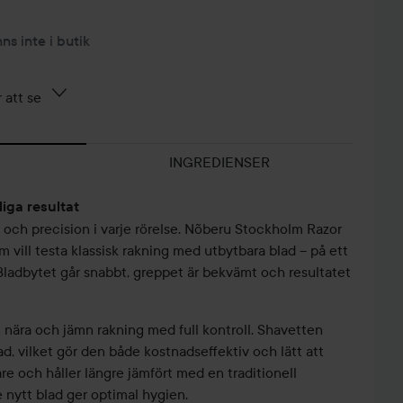
nns inte i butik
 att se
INGREDIENSER
iga resultat
t och precision i varje rörelse. Nõberu Stockholm Razor
m vill testa klassisk rakning med utbytbara blad – på ett
. Bladbytet går snabbt, greppet är bekvämt och resultatet
en nära och jämn rakning med full kontroll. Shavetten
, vilket gör den både kostnadseffektiv och lätt att
re och håller längre jämfört med en traditionell
e nytt blad ger optimal hygien.