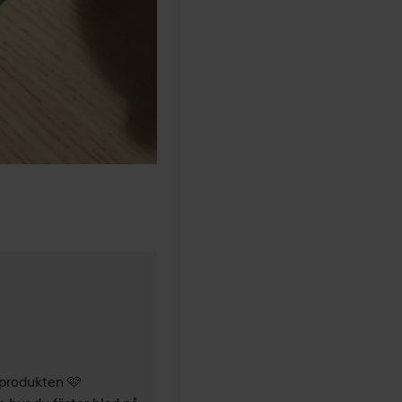
4 månader
 produkten 🩷
