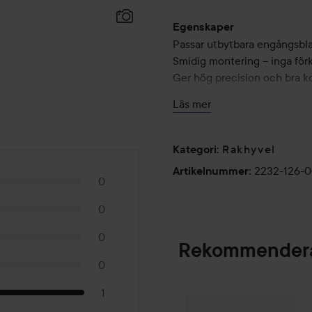
Egenskaper
Passar utbytbara engångsbl
Smidig montering – inga fö
Ger hög precision och bra ko
Levereras med ett praktiskt f
Läs mer
Robust design för långvarig
Rakhyvel
Kategori
:
Användning:
2232-126-
Artikelnummer
:
0
Sätt i ett rakblad (säljs se
vatten och applicera rakgel.
0
och raka med korta, lätta dra
blad när det inte längre känn
0
Rekommendera
0
Upplev känslan av profession
1
Combo Deal 25%