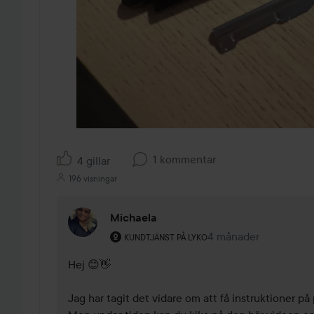
1 kommentar
4 gillar
196 visningar
Michaela
Användarens roll: Kundtjänst på Lyko.
4 månader
Kommentaren lades 
KUNDTJÄNST PÅ LYKO
Hej 😊👋

Jag har tagit det vidare om att få instruktioner på