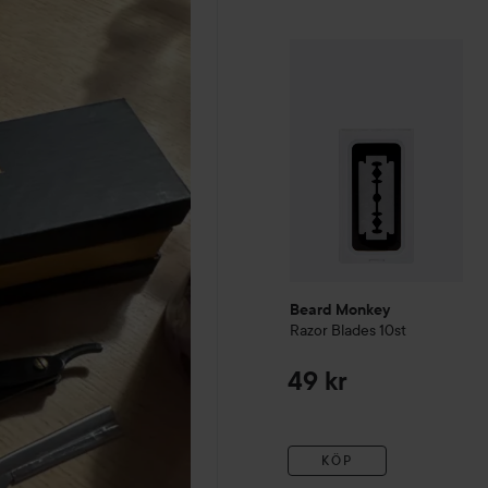
Beard Monkey
Razor Blade
Beard Monkey
Razor Blades 10st
49 kr
KÖP