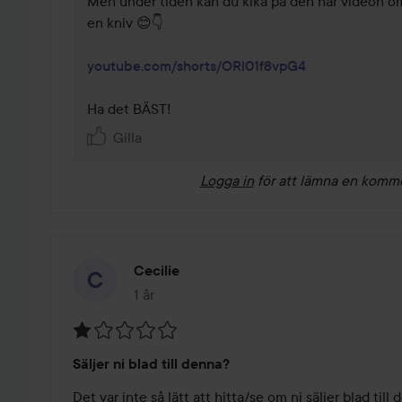
Men under tiden kan du kika på den här videon om 
en kniv 😊👇

youtube.com/shorts/ORl01f8vpG4
Ha det BÄST! 
Gilla
Logga in
för att lämna en komm
Cecilie
1 år
Inlägget skapades 1 år
Betyg:
Säljer ni blad till denna?
1
av
Det var inte så lätt att hitta/se om ni säljer blad till 