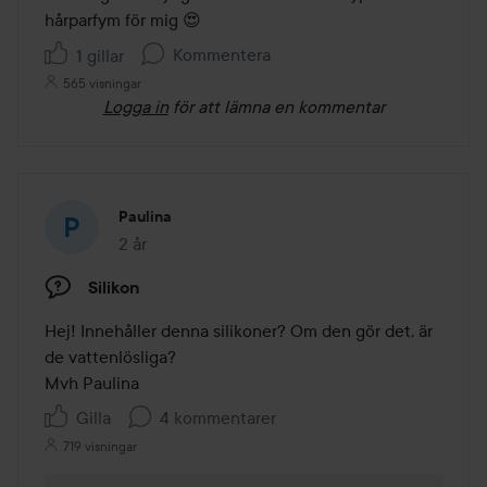
hårparfym för mig 😍
Kommentera
1 gillar
565 visningar
Logga in
för att lämna en kommentar
Paulina
2 år
Inlägget skapades 2 år
Silikon
Hej! Innehåller denna silikoner? Om den gör det, är 
de vattenlösliga? 

Mvh Paulina 
Gilla
4 kommentarer
719 visningar