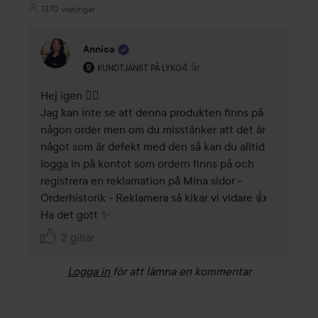
1370 visningar
Annica
Användarens roll: Kundtjänst på Lyko.
4 år
Kommentaren lades 4 år
KUNDTJÄNST PÅ LYKO
Hej igen 🙋‍♀️ 

Jag kan inte se att denna produkten finns på 
någon order men om du misstänker att det är 
något som är defekt med den så kan du alltid 
logga in på kontot som ordern finns på och 
registrera en reklamation på Mina sidor - 
Orderhistorik - Reklamera så kikar vi vidare 👍 

Ha det gott ✨ 
2 gillar
Logga in
för att lämna en kommentar