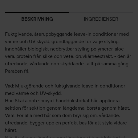
INGREDIENSER
BESKRIVNING
Fuktgivande, återuppbyggande leave-in conditioner med
värme och UV skydd, grundläggande för varje styling.
Innehåller biologiskt nedbrytbar styling polymerer, aloe
vera, protein från silke och vete, druvkärneextrakt. - den är
utredande, vårdande och skyddande -allt på samma gång.
Paraben fri.
Vad: Mjukgörande och fuktgivande leave in conditioner
med värme och UV-skydd.
Hur: Skaka och spraya i handdukstorkat hår, applicera
sektion för sektion genom längderna, borsta genom håret.
Vem: För alla med hår som dom bryr sig om, vårdande,
utredande, bygger upp en perfekt bas för att styla vidare
håret.
När: Applicera jämnt genom längderna i handdukstorkat