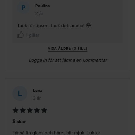
Paulina
2 år
Kommentaren lades 2 år
Tack för tipsen, tack detsamma! 🤩
1 gillar
VISA ÄLDRE (3 TILL)
Logga in
för att lämna en kommentar
Lena
3 år
Inlägget skapades 3 år
Betyg:
Älskar
5
av
Får så fin glans och håret blir mjuk. Luktar 