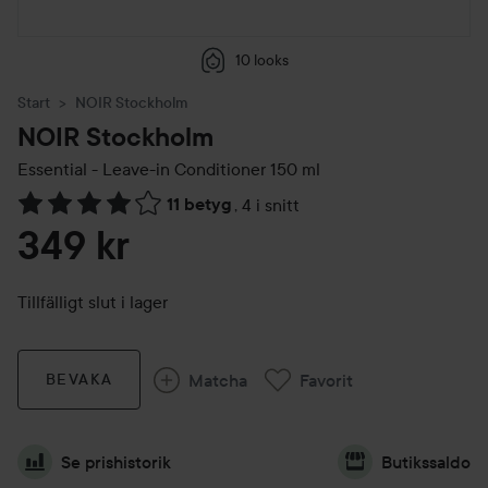
10 looks
Start
NOIR Stockholm
NOIR Stockholm
Essential - Leave-in Conditioner
150 ml
11 betyg
,
4 i snitt
Hoppa till Betyg & kommentarer
349 kr
Tillfälligt slut i lager
Matcha
Favorit
BEVAKA
Se prishistorik
Butikssaldo