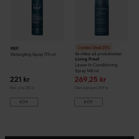
Combo Deal 25%
REF.
Se villkor på produktsidan
Detangling Spray
175 ml
Living Proof
Leave-In Conditioning
Spray
148 ml
Reapris
221 kr
269,25 kr
Rekommenderat pris 315 kr
Rek. pris 315 kr
Utan kampanj 359 kr
KÖP
KÖP