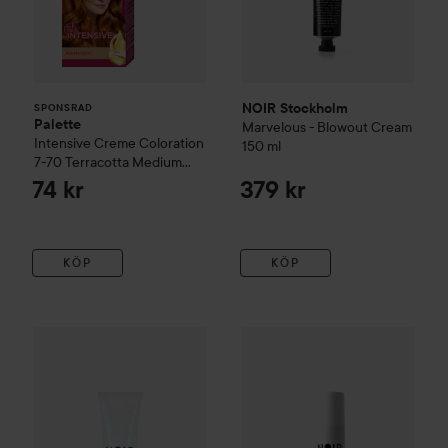
NOIR Stockholm
SPONSRAD
Palette
Marvelous - Blowout Cream
Intensive Creme Coloration
150 ml
7-70 Terracotta Medium
Blonde
74 kr
379 kr
KÖP
KÖP
NOIR Stockholm
Editors Choice
NOIR Stockholm
Velvet Cream
100 ml
Grand Ambiti
379 kr