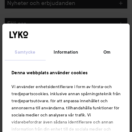
Nyheter och erbjudanden
Följ oss
Kundservice
Samtycke
Information
Om
Information
Denna webbplats använder cookies
Du kanske också gillar
Vi använder enhetsidentifierare i form av första-och
tredjepartscookies, inklusive annan spårningsteknik från
tredjepartsutövare, för att anpassa innehållet och
annonserna till användarna, tillhandahålla funktioner för
sociala medier och analysera vår trafik. Vi
vidarebefordrar även sådana identifierare och annan
information från din enhet till de sociala medier och