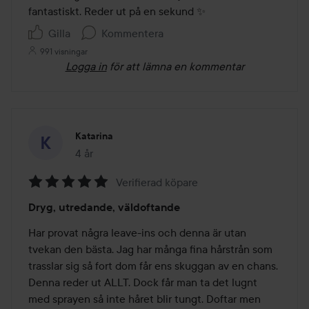
5
fantastiskt. Reder ut på en sekund ✨
Gilla
Kommentera
991 visningar
Logga in
för att lämna en kommentar
Katarina
4 år
Inlägget skapades 4 år
Verifierad köpare
Betyg:
Dryg, utredande, väldoftande
5
av
Har provat några leave-ins och denna är utan 
5
tvekan den bästa. Jag har många fina hårstrån som 
trasslar sig så fort dom får ens skuggan av en chans. 
Denna reder ut ALLT. Dock får man ta det lugnt 
med sprayen så inte håret blir tungt. Doftar men 