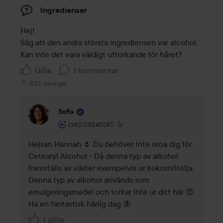
Ingredienser
Hej! 

Såg att den andra största ingrediensen var alcohol. 
Kan inte det vara väldigt uttorkande för håret?
Gilla
1 kommentar
1522 visningar
Sofia
Användarens roll: Lyko Creator.
5 år
Kommentaren lades 5 år
LYKO CREATOR
Hejsan Hannah 🌷 Du behöver inte oroa dig för 
Cetearyl Alcohol - Då denna typ av alkohol 
framställs av växter exempelvis ur kokosnötolja. 
Denna typ av alkohol används som 
emulgeringsmedel och torkar inte ur ditt hår 😍 
Ha en fantastisk härlig dag 🦋
1 gillar