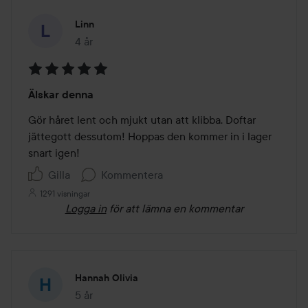
Linn
4 år
Inlägget skapades 4 år
Betyg:
Älskar denna
5
av
Gör håret lent och mjukt utan att klibba. Doftar 
5
jättegott dessutom! Hoppas den kommer in i lager 
snart igen!
Gilla
Kommentera
1291 visningar
Logga in
för att lämna en kommentar
Hannah Olivia
5 år
Inlägget skapades 5 år