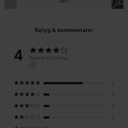
den?
Betyg & kommentarer
Betyg:
4
Baserat på 11 betyg
i
4
Baserat
på
7
1
11
1
betyg
1