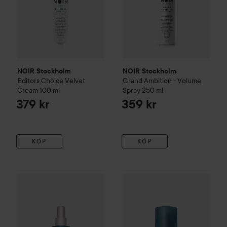
NOIR Stockholm
NOIR Stockholm
Editors Choice
Velvet
Grand Ambition - Volume
Cream
100 ml
Spray
250 ml
379 kr
359 kr
KÖP
KÖP
221 kr
REF.
Detangling Spray
175 ml
Combo Deal 25%
Living Proof
Rekommenderat pris 315 kr