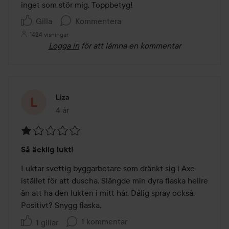
inget som stör mig. Toppbetyg!
Gilla
Kommentera
1424 visningar
Logga in
för att lämna en kommentar
Liza
4 år
Inlägget skapades 4 år
Betyg:
Så äcklig lukt!
1
av
Luktar svettig byggarbetare som dränkt sig i Axe 
5
istället för att duscha. Slängde min dyra flaska hellre 
än att ha den lukten i mitt hår. Dålig spray också. 
Positivt? Snygg flaska.
1 kommentar
1 gillar