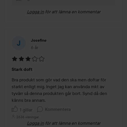
Logga in
för att lämna en kommentar
Josefine
6 år
Inlägget skapades 6 år
Betyg:
Stark doft
3
av
Bra produkt som gör vad den ska men doftar för 
5
starkt enligt mig. Inget jag kan använda mkt av 
tyvärr så denna produkten går bort. Synd då den 
känns bra annars. 
Kommentera
1 gillar
2636 visningar
Logga in
för att lämna en kommentar