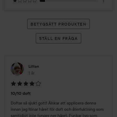
1
BETYGSÄTT PRODUKTEN
STÄLL EN FRÅGA
Lillian
1 år
Inlägget skapades 1 år
Betyg:
10/10 doft
4
av
Doftar så sjukt gott! Älskar att applicera denna 
5
innan jag fönar håret för doft och återfuktning som 
samtidigt inte tynger ner håret. Funkar typ som 