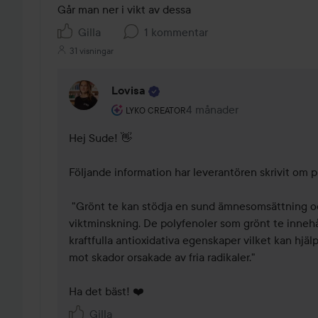
Gilla
1 kommentar
31 visningar
Lovisa
Användarens roll: Lyko Creator.
4 månader
Kommentaren lades 4 mån
LYKO CREATOR
Hej Sude! 👋

Följande information har leverantören skrivit om p
 "Grönt te kan stödja en sund ämnesomsättning och främja 
viktminskning. De polyfenoler som grönt te innehåll
kraftfulla antioxidativa egenskaper vilket kan hjälpa
mot skador orsakade av fria radikaler."

Ha det bäst! ❤️
Gilla