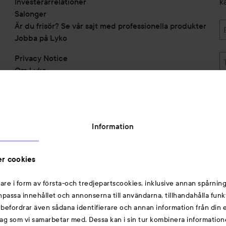
Investerarrelationer
k
Salonger
Är du frisör? Se vår sajt med professionella produkter
Jobba på Lyko
Privacy Notice
Om Lyko
Tillgänglighetsredogörelse
Topplista
Rabattkoder
Information
Michael Edwards Fragrances of the World
Cookie Consent
r cookies
Privacy Notice for Suppliers and other Business
Partners
are i form av första-och tredjepartscookies, inklusive annan spårning
anpassa innehållet och annonserna till användarna, tillhandahålla funk
Du kanske också gillar
rebefordrar även sådana identifierare och annan information från din e
ag som vi samarbetar med. Dessa kan i sin tur kombinera informatio