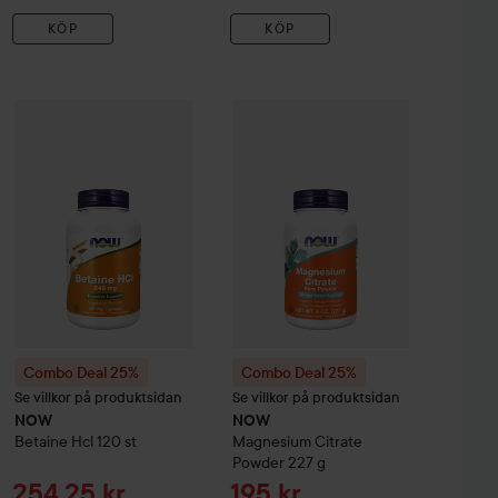
KÖP
KÖP
Reapris
Reapris
323,25 kr
254,25 kr
tathione 250 mg
Combo Deal 25%
60 st
NOW
Betaine Hcl
Combo Deal 25%
120 st
NOW
Magnesium 
Utan kampanj 431 kr
Utan kampanj 339 kr
Combo Deal 25%
Combo Deal 25%
Se villkor på produktsidan
Se villkor på produktsidan
NOW
NOW
Betaine Hcl
120 st
Magnesium Citrate
Powder
227 g
Reapris
Reapris
254,25 kr
195 kr