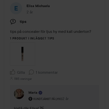
Elisa Michaela
2 år
Inlägget skapades 2 år
tips
tips på concealer för ljus hy med kall underton?
1 PRODUKT I INLÄGGET TIPS
Gilla
1 kommentar
1185 visningar
Maria
Användarens roll: Kundtjänst på Lyko.
2 år
Kommentaren lades 2 år
KUNDTJÄNST PÅ LYKO
Hallå där Elisa! 👋
