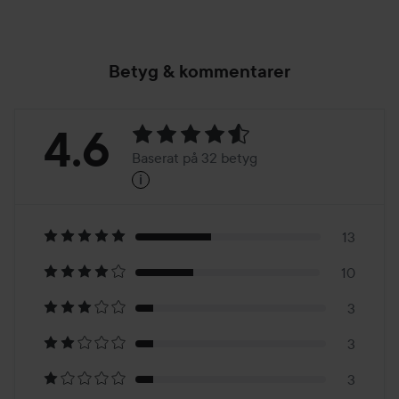
Betyg & kommentarer
Betyg:
4.6
Baserat på 32 betyg
i
4.6
Baserat
på
13
10
32
3
betyg
3
3