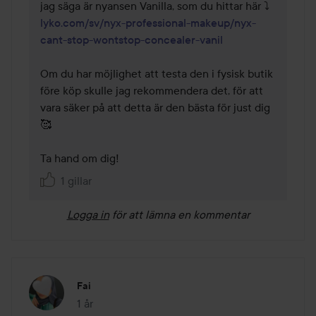
lyko.com/sv/nyx-professional-makeup/nyx-
cant-stop-wontstop-concealer-vanil
Om du har möjlighet att testa den i fysisk butik 
före köp skulle jag rekommendera det, för att 
vara säker på att detta är den bästa för just dig 
🥰

Ta hand om dig!
1 gillar
Logga in
för att lämna en kommentar
Fai
1 år
Inlägget skapades 1 år