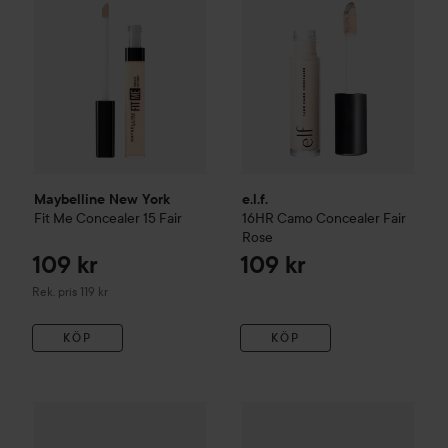
Maybelline New York
e.l.f.
Fit Me
Concealer
15 Fair
16HR Camo Concealer
Fair
Rose
109 kr
109 kr
Rekommenderat pris 119 kr
Rek. pris 119 kr
KÖP
KÖP
NYX PROFESSIONAL MAKEUP
Maybelline New York
Bare With Me Concealer Se
Fit Me
C