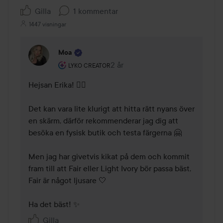
Gilla
1 kommentar
1447 visningar
Moa
Användarens roll: Lyko Creator.
2 år
Kommentaren lades 2 år
LYKO CREATOR
Hejsan Erika! 🙋‍♀️

Det kan vara lite klurigt att hitta rätt nyans över 
en skärm, därför rekommenderar jag dig att 
besöka en fysisk butik och testa färgerna 🤗 

Men jag har givetvis kikat på dem och kommit 
fram till att Fair eller Light Ivory bör passa bäst, 
Fair är något ljusare 🤍 

Ha det bäst! ✨
Gilla