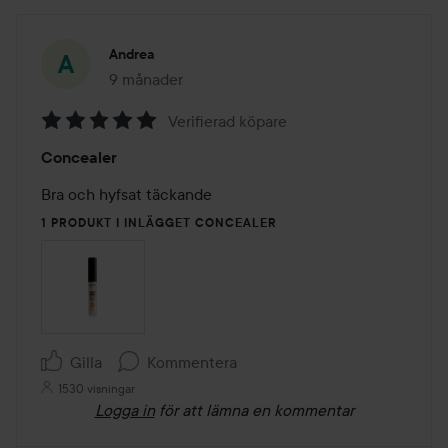
Andrea
9 månader
Inlägget skapades 9 månader
Verifierad köpare
Betyg:
Concealer
5
av
Bra och hyfsat täckande 
5
1 PRODUKT I INLÄGGET CONCEALER
Gilla
Kommentera
1530 visningar
Logga in
för att lämna en kommentar