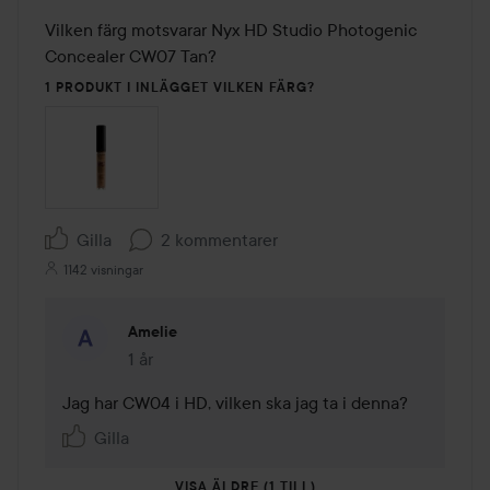
Vilken färg motsvarar Nyx HD Studio Photogenic 
Concealer CW07 Tan?
1 PRODUKT I INLÄGGET VILKEN FÄRG?
Gilla
2 kommentarer
1142 visningar
Amelie
1 år
Kommentaren lades 1 år
Jag har CW04 i HD, vilken ska jag ta i denna? 
Gilla
VISA ÄLDRE (1 TILL)