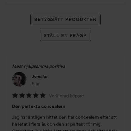
BETYGSÄTT PRODUKTEN
STÄLL EN FRÅGA
Mest hjälpsamma positiva
Jennifer
5 år
Inlägget skapades 5 år
Verifierad köpare
Betyg:
Den perfekta concealern
5
av
Jag har äntligen hittat den här concealern efter att 
5
ha letat i flera år, och den är perfekt för mig. 