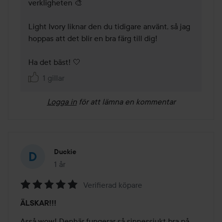
verkligheten 🎨

Light Ivory liknar den du tidigare använt, så jag 
hoppas att det blir en bra färg till dig! 

Ha det bäst! 🤍
1 gillar
Logga in
för att lämna en kommentar
Duckie
1 år
Inlägget skapades 1 år
Verifierad köpare
Betyg:
ÄLSKAR!!!
5
av
Asså wow! Denhär fungerar så sinnessjukt bra på 