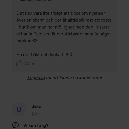
Det kan vara lite trixigt att tipsa om nyanser 
över en skärm och det är alltid säkrast att testa 
i butik om man har möjlighet men den ljusaste 
vi har är Pale sen är det Alabaster som är något 
mörkare💛 

Ha det bäst och lycka till! 🌞 
Gilla
Logga in
för att lämna en kommentar
Usha
2 år
Inlägget skapades 2 år
Vilken färg?