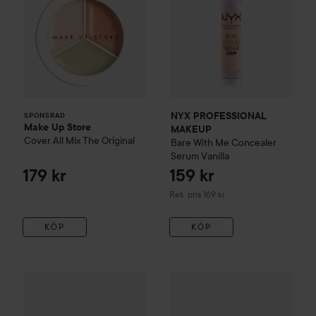
NYX PROFESSIONAL
SPONSRAD
Make Up Store
MAKEUP
Cover All Mix
The Original
Bare With Me Concealer
Serum
Vanilla
179 kr
159 kr
Rekommenderat pris 169 kr
Rek. pris 169 kr
KÖP
KÖP
e.l.f.
16HR Camo Concealer
109 kr
Fai
Maybelline New York
Fit Me
Concealer
15 Fair
Rekommenderat pris 119 kr