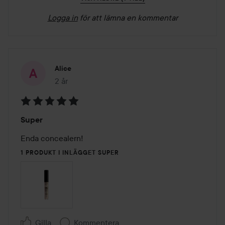
Logga in
för att lämna en kommentar
Alice
2 år
Inlägget skapades 2 år
Betyg:
Super
5
av
Enda concealern!
5
1 PRODUKT I INLÄGGET SUPER
Gilla
Kommentera