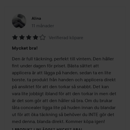
Alina
11 månader
Inlägget skapades 11 månader
Verifierad köpare
Betyg:
Mycket bra!
4
av
Den är full täckning, perfekt till vintern. Den håller 
5
fint under dagen för priset. Bästa sättet att 
applicera är att lägga på handen, sedan ta en lite 
borste, ta produkt från handen och applicera direkt 
på ansiktet för att den torkar så snabbt. Det kan 
vara lite jobbigt ibland för att den torkar in men det 
är det som gör att den håller så bra. Om du brukar 
låta concealer ligga lite på huden innan du blandar 
ut för att öka täckning så behöver du INTE gör det 
med denna, blanda direkt. Kommer köpa igen!
1 PRODUKT I INLÄGGET MYCKET BRA!