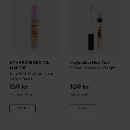
NYX PROFESSIONAL
Maybelline New York
Fit Me
Concealer
10 Light
MAKEUP
Bare With Me Concealer
Serum
Beige
159 kr
109 kr
Rekommenderat pris 169 kr
Rekommenderat pris 119 kr
Rek. pris 169 kr
Rek. pris 119 kr
KÖP
KÖP