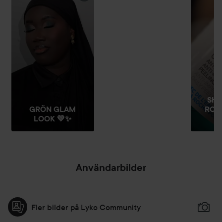
SHI
GRÖN GLAM
ROS
LOOK 💚✨️
Användarbilder
Fler bilder på Lyko Community