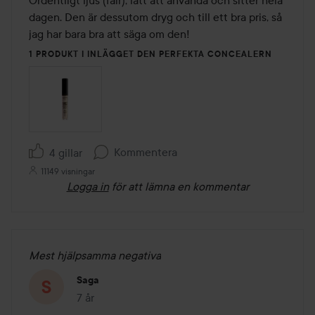
Ordentligt ljus (fair), lätt att använda och sitter hela 
dagen. Den är dessutom dryg och till ett bra pris, så 
jag har bara bra att säga om den!
1 PRODUKT I INLÄGGET DEN PERFEKTA CONCEALERN
Kommentera
4 gillar
11149 visningar
Logga in
för att lämna en kommentar
Mest hjälpsamma negativa
Saga
7 år
Inlägget skapades 7 år