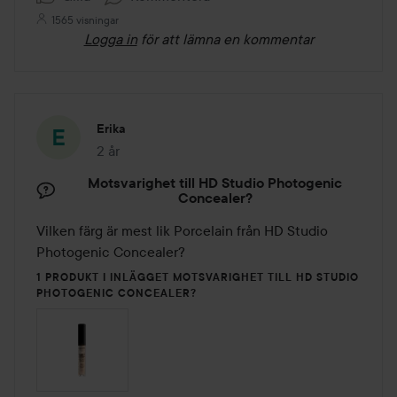
1565 visningar
Logga in
för att lämna en kommentar
Erika
2 år
Inlägget skapades 2 år
Motsvarighet till HD Studio Photogenic
Concealer?
Vilken färg är mest lik Porcelain från HD Studio 
Photogenic Concealer?
1 PRODUKT I INLÄGGET MOTSVARIGHET TILL HD STUDIO
PHOTOGENIC CONCEALER?