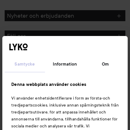
Nyheter och erbjudanden
Följ oss
Kundservice
Samtycke
Information
Om
Information
Denna webbplats använder cookies
Du kanske också gillar
Vi använder enhetsidentifierare i form av första-och
tredjepartscookies, inklusive annan spårningsteknik från
tredjepartsutövare, för att anpassa innehållet och
annonserna till användarna, tillhandahålla funktioner för
sociala medier och analysera vår trafik. Vi