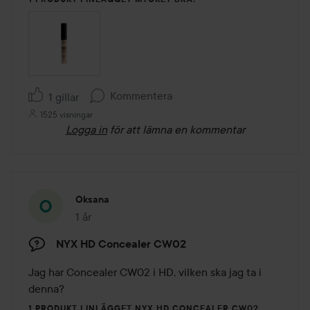
Kommentera
1 gillar
1525 visningar
Logga in
för att lämna en kommentar
Oksana
1 år
Inlägget skapades 1 år
NYX HD Concealer CW02
Jag har Concealer CW02 i HD, vilken ska jag ta i 
denna?
1 PRODUKT I INLÄGGET NYX HD CONCEALER CW02