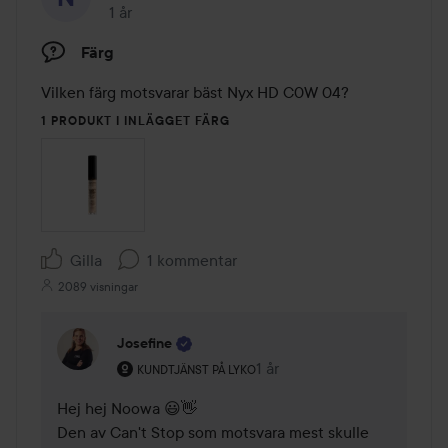
1 år
Inlägget skapades 1 år
Färg
Vilken färg motsvarar bäst Nyx HD C0W 04?
1 PRODUKT I INLÄGGET FÄRG
Gilla
1 kommentar
2089 visningar
Josefine
Användarens roll: Kundtjänst på Lyko.
1 år
Kommentaren lades 1 år
KUNDTJÄNST PÅ LYKO
Hej hej Noowa 😃👋

Den av Can't Stop som motsvara mest skulle 