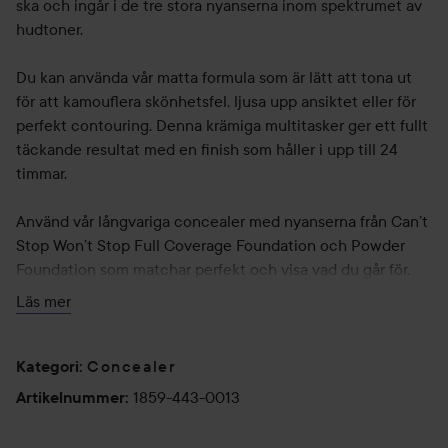
ska och ingår i de tre stora nyanserna inom spektrumet av
hudtoner.
Du kan använda vår matta formula som är lätt att tona ut
för att kamouflera skönhetsfel, ljusa upp ansiktet eller för
perfekt contouring. Denna krämiga multitasker ger ett fullt
täckande resultat med en finish som håller i upp till 24
timmar.
Använd vår långvariga concealer med nyanserna från Can’t
Stop Won’t Stop Full Coverage Foundation och Powder
Foundation som matchar perfekt och visa vad du går för.
Läs mer
VAD DET ÄR:
En långvarig flytande concealer som är utvecklad för att
pryda en skönhet och sätta fokus på, eller framhäva, dina
Concealer
Kategori
:
favoritansiktsdrag.
1859-443-0013
Artikelnummer
:
VAD DEN GÖR: