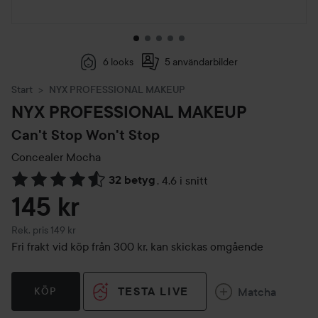
6 looks
5 användarbilder
Start
NYX PROFESSIONAL MAKEUP
NYX PROFESSIONAL MAKEUP
Can't Stop Won't Stop
Concealer
Mocha
32 betyg
,
4.6 i snitt
Hoppa till Betyg & kommentarer
145 kr
Rekommenderat pris 149 kr
Rek. pris 149 kr
Fri frakt vid köp från 300 kr, kan skickas omgående
TESTA LIVE
Matcha
KÖP