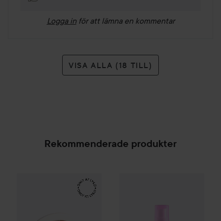
Logga in
för att lämna en kommentar
VISA ALLA (18 TILL)
Rekommenderade produkter
Make Up Store
Cover All Mix
The Original
179 kr
NYX PROFESSIONAL MAKEU
SPONSRAD