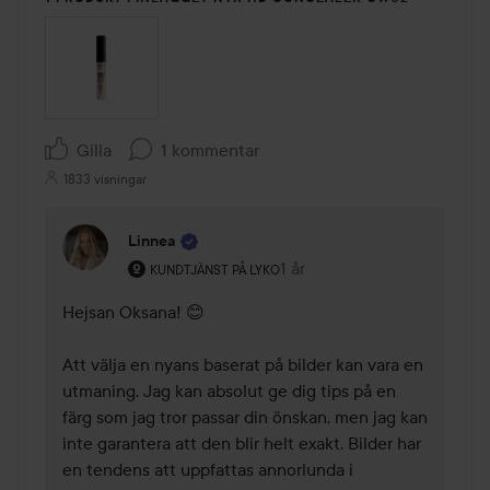
Gilla
1 kommentar
1833 visningar
Linnea
Användarens roll: Kundtjänst på Lyko.
1 år
Kommentaren lades 1 år
KUNDTJÄNST PÅ LYKO
Hejsan Oksana! 😊 

Att välja en nyans baserat på bilder kan vara en 
utmaning. Jag kan absolut ge dig tips på en 
färg som jag tror passar din önskan, men jag kan 
inte garantera att den blir helt exakt. Bilder har 
en tendens att uppfattas annorlunda i 