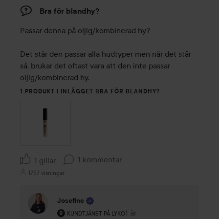
Bra för blandhy?
Passar denna på oljig/kombinerad hy?

Det står den passar alla hudtyper men när det står 
så, brukar det oftast vara att den inte passar 
oljig/kombinerad hy.
1 PRODUKT I INLÄGGET BRA FÖR BLANDHY?
1 kommentar
1 gillar
1757 visningar
Josefine
Användarens roll: Kundtjänst på Lyko.
1 år
Kommentaren lades 1 år
KUNDTJÄNST PÅ LYKO