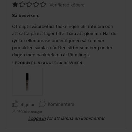
Verifierad köpare
Betyg:
Så besviken.
1
av
Otroligt svårarbetad, täckningen blir inte bra och 
5
att sätta på ett lager till är bara att glömma. Har du 
rynkor eller crease under ögonen så kommer 
produkten samlas där. Den sitter som berg under 
dagen men nackdelarna är för många. 
1 PRODUKT I INLÄGGET SÅ BESVIKEN.
Kommentera
4 gillar
15006 visningar
Logga in
för att lämna en kommentar