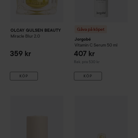
Gåva på köpet
OLCAY GULSEN BEAUTY
Miracle Blur 2.0
Jorgobé
Vitamin C Serum
50 ml
359 kr
407 kr
Rekommenderat pris 530 kr
Rek. pris 530 kr
KÖP
KÖP
OLCAY GULSEN BEAUTY
Miracle Blurring Stick
OLCAY GULSEN BEAUTY
5 g
Mir
175 kr