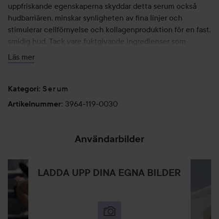
uppfriskande egenskaperna skyddar detta serum också
hudbarriären, minskar synligheten av fina linjer och
stimulerar cellförnyelse och kollagenproduktion för en fast,
smidig hud. Tack vare fuktgivande ingredienser som
sheasmör behåller formeln fukt för en uppstramande effekt
Läs mer
och ännu mer glow.
Serum
Användning:
Kategori
:
För att dra mest nytta av antioxidanteffekten av Miracle
3964-119-0030
Artikelnummer
:
Vitamin C Glow Serum rekommenderar vi att du använder
det under dagen. Applicera några droppar serum på huden
innan du applicerar din kräm. Massera serumet försiktigt in
Användarbilder
huden tills det är helt absorberat. Produkten kan användas
dagligen eller varannan dag.
LADDA UPP DINA EGNA BILDER
30 ml