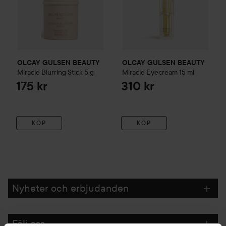
OLCAY GULSEN BEAUTY
OLCAY GULSEN BEAUTY
Miracle Blurring Stick
5 g
Miracle Eyecream
15 ml
175 kr
310 kr
KÖP
KÖP
Nyheter och erbjudanden
Följ oss