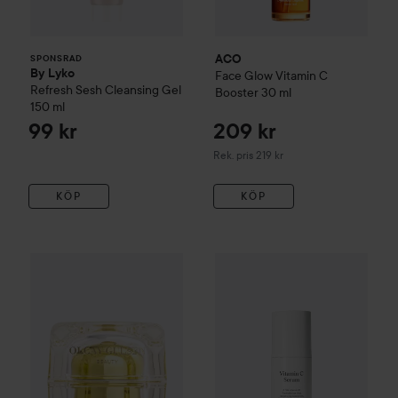
ACO
SPONSRAD
By Lyko
Face Glow Vitamin C
Refresh Sesh Cleansing Gel
Booster
30 ml
150 ml
99 kr
209 kr
Rekommenderat pris 219 kr
Rek. pris 219 kr
KÖP
KÖP
OLCAY GULSEN BEAUTY
Miracle Blur 2.0
359 kr
Gåva på köpet
Jorgobé
Vitami