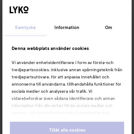
Kundservice
Samtycke
Information
Om
Information
Denna webbplats använder cookies
Du kanske också gillar
Vi använder enhetsidentifierare i form av första-och
tredjepartscookies, inklusive annan spårningsteknik från
tredjepartsutövare, för att anpassa innehållet och
annonserna till användarna, tillhandahålla funktioner för
sociala medier och analysera vår trafik. Vi
vidarebefordrar även sådana identifierare och annan
information från din enhet till de sociala medier och
annons- och analysföretag som vi samarbetar med.
Dessa kan i sin tur kombinera informationen med annan
information som du har tillhandahållit eller som de har
Tillåt alla cookies