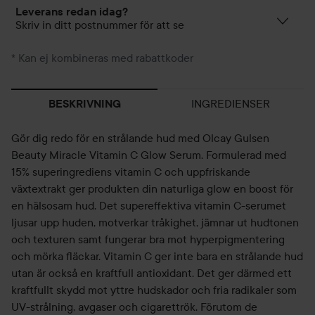
Leverans redan idag?
Skriv in ditt postnummer för att se
* Kan ej kombineras med rabattkoder
INGREDIENSER
BESKRIVNING
Gör dig redo för en strålande hud med Olcay Gulsen
Beauty Miracle Vitamin C Glow Serum. Formulerad med
15% superingrediens vitamin C och uppfriskande
växtextrakt ger produkten din naturliga glow en boost för
en hälsosam hud. Det supereffektiva vitamin C-serumet
ljusar upp huden, motverkar tråkighet, jämnar ut hudtonen
och texturen samt fungerar bra mot hyperpigmentering
och mörka fläckar. Vitamin C ger inte bara en strålande hud
utan är också en kraftfull antioxidant. Det ger därmed ett
kraftfullt skydd mot yttre hudskador och fria radikaler som
UV-strålning, avgaser och cigarettrök. Förutom de