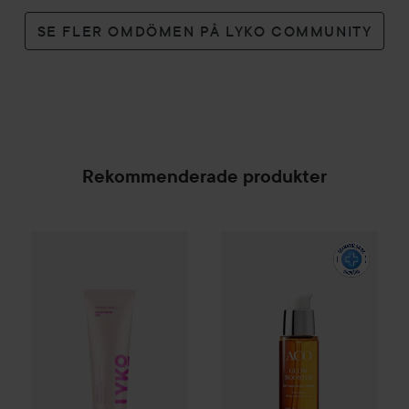
SE FLER OMDÖMEN PÅ LYKO COMMUNITY
Rekommenderade produkter
By Lyko
Refresh Sesh Cleansing Gel
150 ml
99 kr
ACO
Face Glow Vitamin C Bo
SPONSRAD