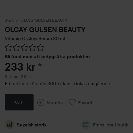
Start
OLCAY GULSEN BEAUTY
OLCAY GULSEN BEAUTY
Vitamin C Glow Serum
30 ml
Hoppa till Betyg & kommentarer
Bli först med att betygsätta produkten
233 kr
*
Rekommenderat pris 310 kr
Rek. pris 310 kr
Fri frakt vid köp från 300 kr, kan skickas omgående
Matcha
Favorit
KÖP
Se prishistorik
Finns inte i butik