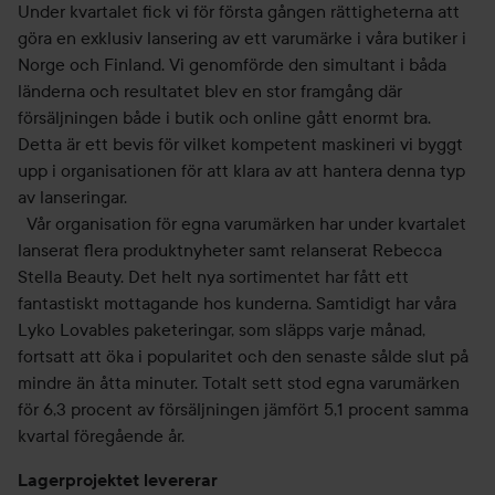
Under kvartalet fick vi för första gången rättigheterna att
göra en exklusiv lansering av ett varumärke i våra butiker i
Norge och Finland. Vi genomförde den simultant i båda
länderna och resultatet blev en stor framgång där
försäljningen både i butik och online gått enormt bra.
Detta är ett bevis för vilket kompetent maskineri vi byggt
upp i organisationen för att klara av att hantera denna typ
av lanseringar.
Vår organisation för egna varumärken har under kvartalet
lanserat flera produktnyheter samt relanserat Rebecca
Stella Beauty. Det helt nya sortimentet har fått ett
fantastiskt mottagande hos kunderna. Samtidigt har våra
Lyko Lovables paketeringar, som släpps varje månad,
fortsatt att öka i popularitet och den senaste sålde slut på
mindre än åtta minuter. Totalt sett stod egna varumärken
för 6,3 procent av försäljningen jämfört 5,1 procent samma
kvartal föregående år.
Lagerprojektet levererar