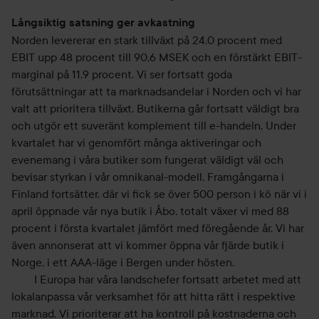
Långsiktig satsning ger avkastning
Norden levererar en stark tillväxt på 24,0 procent med
EBIT upp 48 procent till 90,6 MSEK och en förstärkt EBIT-
marginal på 11,9 procent. Vi ser fortsatt goda
förutsättningar att ta marknadsandelar i Norden och vi har
valt att prioritera tillväxt. Butikerna går fortsatt väldigt bra
och utgör ett suveränt komplement till e-handeln. Under
kvartalet har vi genomfört många aktiveringar och
evenemang i våra butiker som fungerat väldigt väl och
bevisar styrkan i vår omnikanal-modell. Framgångarna i
Finland fortsätter, där vi fick se över 500 person i kö när vi i
april öppnade vår nya butik i Åbo, totalt växer vi med 88
procent i första kvartalet jämfört med föregående år. Vi har
även annonserat att vi kommer öppna vår fjärde butik i
Norge, i ett AAA-läge i Bergen under hösten.
I Europa har våra landschefer fortsatt arbetet med att
lokalanpassa vår verksamhet för att hitta rätt i respektive
marknad. Vi prioriterar att ha kontroll på kostnaderna och