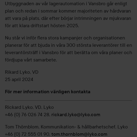
Utbyggnaden av vår lagerautomation i Vansbro går enligt
plan och redan i sommar kommer majoriteten av hårdvaran
att vara på plats, där efter börjar intrimningen av mjukvaran
för att klara driftstart hösten 2025.
Nu står vi inför flera stora kampanjer och organisationen
planerar för att bjuda in våra 300 största leverantörer till en
leverantörsträff i Vansbro för att berätta om våra planer och
fördjupa vårt samarbete.
Rikard Lyko, VD
25 april 2024
För mer information vänligen kontakta
Rickard Lyko, VD, Lyko
+46 (0) 76 026 74 28,
rickard.lyko@lyko.com
Tom Thörnblom, Kommunikation- & hållbarhetschef, Lyko
+46 (0) 72 555 01 90,
tom.thornblom@lyko.com