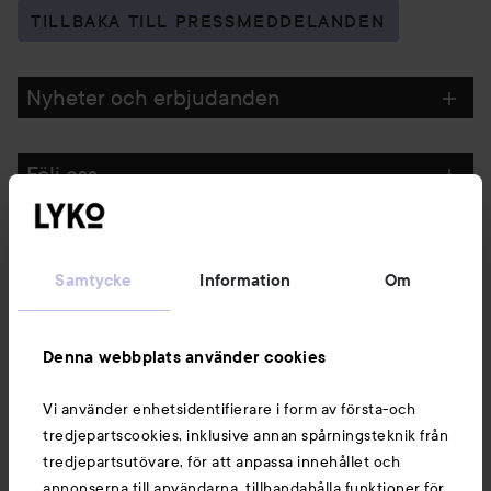
TILLBAKA TILL PRESSMEDDELANDEN
Nyheter och erbjudanden
Följ oss
Kundservice
Samtycke
Information
Om
Information
Denna webbplats använder cookies
Du kanske också gillar
Vi använder enhetsidentifierare i form av första-och
tredjepartscookies, inklusive annan spårningsteknik från
tredjepartsutövare, för att anpassa innehållet och
annonserna till användarna, tillhandahålla funktioner för