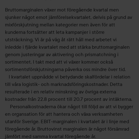
Bruttomarginalen växer mot föregående kvartal men
sjunker något emot jämförelsekvartalet, delvis på grund av
mixförskjutning mellan kategorier men även för att
kunderna fortsätter att leta kampanjer i större
utsträckning. Vi är på väg åt rätt håll med arbetet vi
inledde i fjärde kvartalet med att stärka bruttomarginalen
genom justeringar av aktivering och prismatchning i
sortimentet. I takt med att vi växer kommer också
sortimentsförskjutningarna påverka oss mindre över tid.
I kvartalet uppnådde vi betydande skalfördelar i relation
till våra logistik- och marknadsföringskostnader. Detta
resulterade i en relativ minskning av övriga externa
kostnader från 22,8 procent till 20,7 procent av intäkterna.
Personalkostnaderna ökar något till följd av att vi bygger
en organsation för att hantera och växa verksamheten
utanför Sverige. EBIT-marginalen i kvartalet är i linje med
föregående år. Bruttovinst marginalen är något försämrad
jämfört med samma kvartal föregående år.