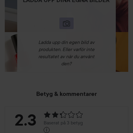
LADDA UPP DINA EGNA BILDER
Ladda upp din egen bild av
produkten. Eller varför inte
resultatet av när du använt
den?
Betyg & kommentarer
Betyg:
2.3
Baserat på 3 betyg
i