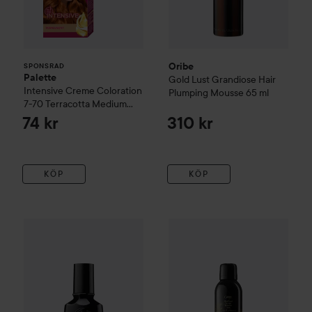
Oribe
SPONSRAD
Palette
Gold Lust
Grandiose Hair
Intensive Creme Coloration
Plumping Mousse
65 ml
7-70 Terracotta Medium
Blonde
74 kr
310 kr
KÖP
KÖP
Oribe
Gold Lust
Balm d'Or Heat Styling Shield
Oribe
Gold Lust
100 ml
Dry Heat Prot
690 kr