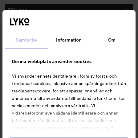
Följ oss
Kundservice
Samtycke
Information
Om
Information
Denna webbplats använder cookies
Du kanske också gillar
Vi använder enhetsidentifierare i form av första-och
tredjepartscookies, inklusive annan spårningsteknik från
tredjepartsutövare, för att anpassa innehållet och
annonserna till användarna, tillhandahålla funktioner för
sociala medier och analysera vår trafik. Vi
vidarebefordrar även sådana identifierare och annan
information från din enhet till de sociala medier och
annons- och analysföretag som vi samarbetar med.
Dessa kan i sin tur kombinera informationen med annan