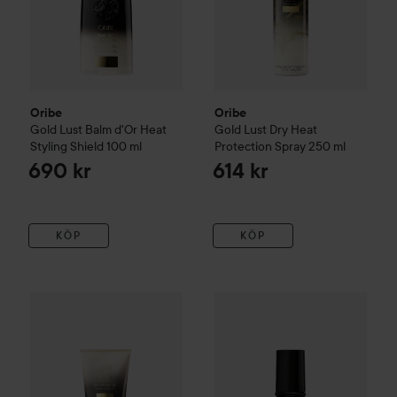
Oribe
Oribe
Gold Lust
Balm d'Or Heat
Gold Lust
Dry Heat
Styling Shield
100 ml
Protection Spray
250 ml
690 kr
614 kr
KÖP
KÖP
Oribe
Gold Lust
Repair&Restore Conditioner
Oribe
Gold Lust
200 ml
Nourishing Hai
780 kr