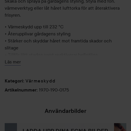
Skaka och spraya på gårdagens styling. Styla med fön,
värmeverktyg eller låt håret lufttorka för att återaktivera
frisyren.
• Värmeskydd upp till 232 °C
• Återupplivar gårdagens styling
• Stärker och skyddar håret mot framtida skador och
slitage
• Tillför lätt stadga samt reaktiverar befintliga
stylingprodukter
Läs mer
• Är lätt återfuktande och mjukgörande för att göra
stylingen mer lätthanterlig
Värmeskydd
Kategori
:
Dermatologiskt testad. Innehåller inte parabener, sulfater
1970-190-0175
Artikelnummer
:
eller natriumklorid. Kan användas i färgat och
keratinbehandlat hår.UV-skydd för håret. Veganskt,
glutenfritt.
Användarbilder
175 ml