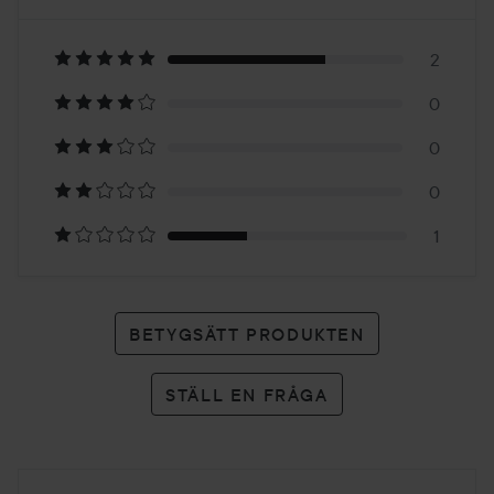
2.3
Baserat
på
2
0
3
0
betyg
0
1
BETYGSÄTT PRODUKTEN
STÄLL EN FRÅGA