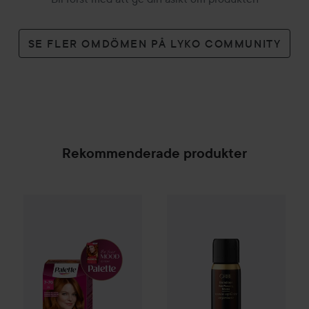
SE FLER OMDÖMEN PÅ LYKO COMMUNITY
Rekommenderade produkter
Palette
Intensive Creme Coloration
Oribe
Gold Lust
7-70 Terracott
Grandiose Ha
SPONSRAD