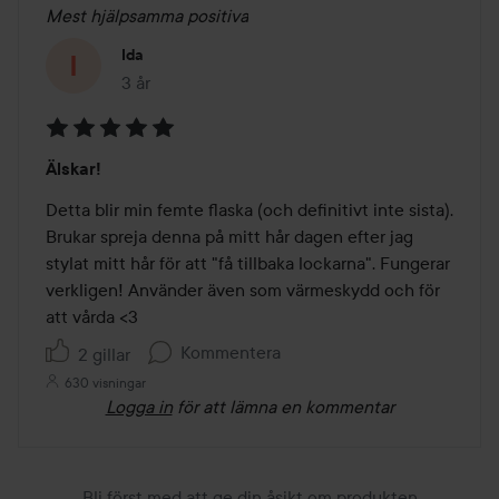
Mest hjälpsamma positiva
Ida
3 år
Inlägget skapades 3 år
Betyg:
Älskar!
5
av
Detta blir min femte flaska (och definitivt inte sista). 
5
Brukar spreja denna på mitt hår dagen efter jag 
stylat mitt hår för att "få tillbaka lockarna". Fungerar 
verkligen! Använder även som värmeskydd och för 
att vårda <3 
Kommentera
2 gillar
630 visningar
Logga in
för att lämna en kommentar
Bli först med att ge din åsikt om produkten