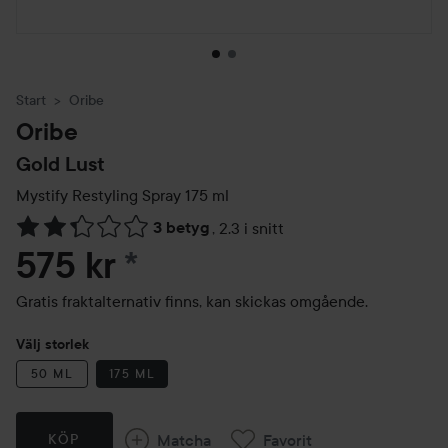
Start
Oribe
Oribe
Gold Lust
Mystify Restyling Spray
175 ml
3 betyg
,
2.3 i snitt
Hoppa till Betyg & kommentarer
575 kr
*
Gratis fraktalternativ finns, kan skickas omgående.
Välj storlek
50 ML
175 ML
Matcha
Favorit
KÖP