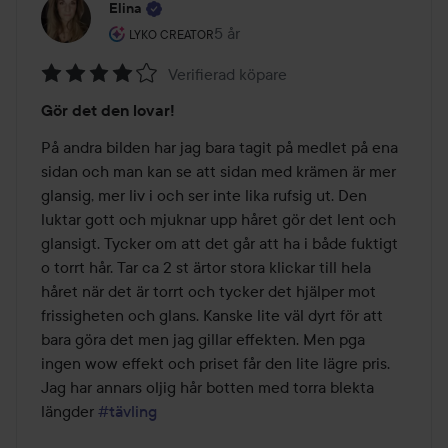
Elina
Användarens roll: Lyko Creator.
5 år
Inlägget skapades 5 år
LYKO CREATOR
Verifierad köpare
Betyg:
Gör det den lovar!
4
av
På andra bilden har jag bara tagit på medlet på ena 
5
sidan och man kan se att sidan med krämen är mer 
glansig, mer liv i och ser inte lika rufsig ut. Den 
luktar gott och mjuknar upp håret gör det lent och 
glansigt. Tycker om att det går att ha i både fuktigt 
o torrt hår. Tar ca 2 st ärtor stora klickar till hela 
håret när det är torrt och tycker det hjälper mot 
frissigheten och glans. Kanske lite väl dyrt för att 
bara göra det men jag gillar effekten. Men pga 
ingen wow effekt och priset får den lite lägre pris. 
Jag har annars oljig hår botten med torra blekta 
längder 
#tävling