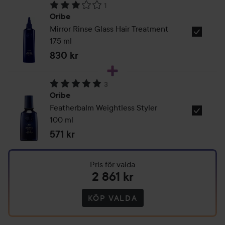
1
75
Betyg: 3. Baserat på 1 betyg
Oribe
ml
Mirror Rinse Glass Hair Treatment
Välj
175 ml
Oribe
830 kr
Mirror
Rinse
3
Glass
Betyg: 5. Baserat på 3 betyg
Oribe
Hair
Featherbalm Weightless Styler
Treatmen
Välj
100 ml
175
Oribe
ml
571 kr
Featherb
Weightle
Styler
Pris för valda
2 861 kr
100
KÖP VALDA