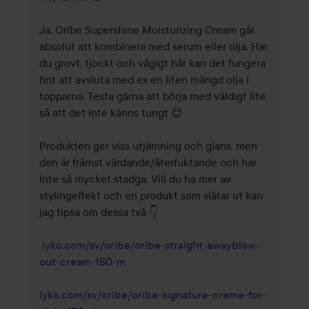
Ja, Oribe Supershine Moisturizing Cream går 
absolut att kombinera med serum eller olja. Har 
du grovt, tjockt och vågigt hår kan det fungera 
fint att avsluta med ex en liten mängd olja i 
topparna. Testa gärna att börja med väldigt lite 
så att det inte känns tungt 😊

Produkten ger viss utjämning och glans, men 
den är främst vårdande/återfuktande och har 
inte så mycket stadga. Vill du ha mer av 
stylingeffekt och en produkt som slätar ut kan 
jag tipsa om dessa två 👇

lyko.com/sv/oribe/oribe-straight-awayblow-
out-cream-150-m
lyko.com/sv/oribe/oribe-signature-creme-for-