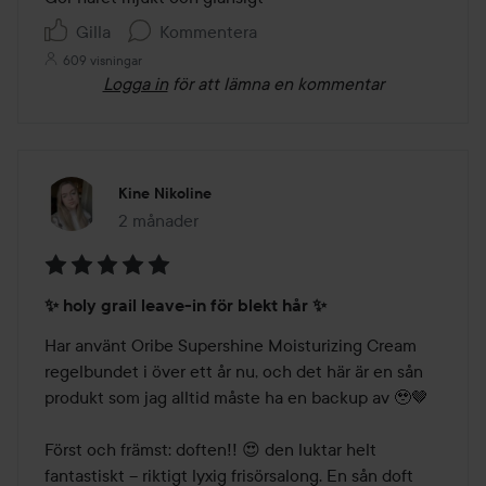
5
Gilla
Kommentera
609 visningar
Logga in
för att lämna en kommentar
Kine Nikoline
2 månader
Inlägget skapades 2 månader
Betyg:
✨ holy grail leave-in för blekt hår ✨
5
av
Har använt Oribe Supershine Moisturizing Cream 
5
regelbundet i över ett år nu, och det här är en sån 
produkt som jag alltid måste ha en backup av 🥹🤎

Först och främst: doften!! 😍 den luktar helt 
fantastiskt – riktigt lyxig frisörsalong. En sån doft 