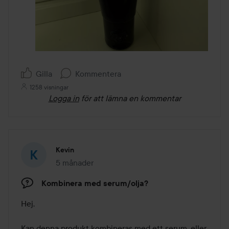
Gilla
Kommentera
1258 visningar
Logga in
för att lämna en kommentar
Kevin
5 månader
Inlägget skapades 5 månader
Kombinera med serum/olja?
Hej, 

Kan denna produkt kombineras med ett serum, eller 