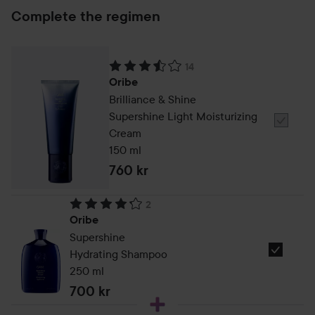
Complete the regimen
14
Betyg: 3.5. Baserat på 14 betyg
Oribe
Brilliance & Shine
Supershine Light Moisturizing
Välj
Cream
Oribe
150 ml
Brillian
760 kr
&
Shine
2
Supersh
Betyg: 4.2. Baserat på 2 betyg
Oribe
Light
Supershine
Hydrating Shampoo
Välj
250 ml
Oribe
Hydratin
700 kr
Shampoo