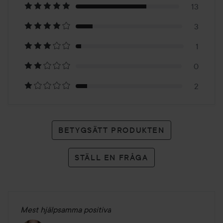
på
13
3
19
1
betyg
0
2
BETYGSÄTT PRODUKTEN
STÄLL EN FRÅGA
Mest hjälpsamma positiva