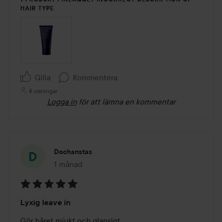
HAIR TYPE
Gilla
Kommentera
4 visningar
Logga in
för att lämna en kommentar
Dochanstas
1 månad
Inlägget skapades 1 månad
Betyg:
Lyxig leave in
5
av
Gör håret mjukt och glansigt 