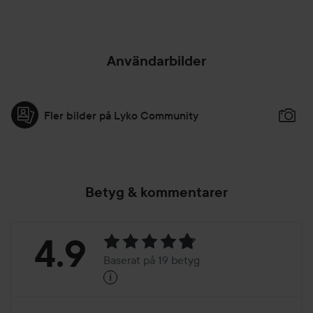
HOPPA ÖVER SEKTIONEN
Användarbilder
Fler bilder på Lyko Community
Betyg & kommentarer
Betyg:
4.9
Baserat på 19 betyg
i
4.9
Baserat