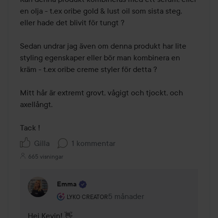
en olja - t.ex oribe gold & lust oil som sista steg, 
eller hade det blivit för tungt ?

Sedan undrar jag även om denna produkt har lite 
styling egenskaper eller bör man kombinera en 
kräm - t.ex oribe creme styler för detta ?

Mitt hår är extremt grovt, vågigt och tjockt, och 
axellångt.

Tack !
Gilla
1 kommentar
665 visningar
Emma
Användarens roll: Lyko Creator.
5 månader
Kommentaren lades 5 månader
LYKO CREATOR
Hej Kevin! 👋 
