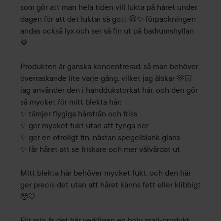
som gör att man hela tiden vill lukta på håret under 
dagen för att det luktar så gott 😆✨ förpackningen 
andas också lyx och ser så fin ut på badrumshyllan 
🤎

Produkten är ganska koncentrerad, så man behöver 
överraskande lite varje gång, vilket jag älskar 🫶🏻 
jag använder den i handdukstorkat hår, och den gör 
så mycket för mitt blekta hår:

✨ tämjer flygiga hårstrån och friss

✨ ger mycket fukt utan att tynga ner

✨ ger en otroligt fin, nästan spegelblank glans

✨ får håret att se friskare och mer välvårdat ut

Mitt blekta hår behöver mycket fukt, och den här 
ger precis det utan att håret känns fett eller klibbigt 
🥹🤍

För mig är det här verkligen en holy grail-produkt 