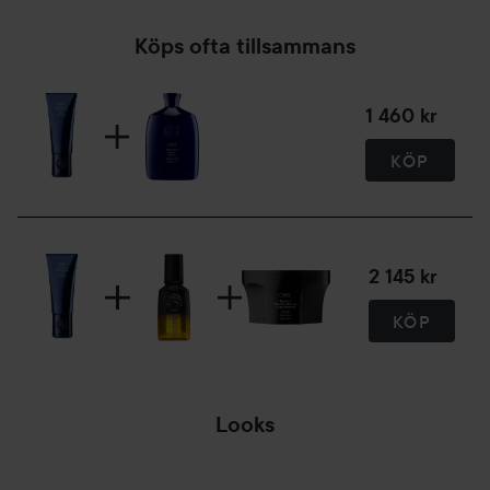
Köps ofta tillsammans
1 460 kr
KÖP
2 145 kr
KÖP
Looks
STYLING MED
SELF GRIP
ROSA VÅR
ROLLS...
KÄNSLOR 💗