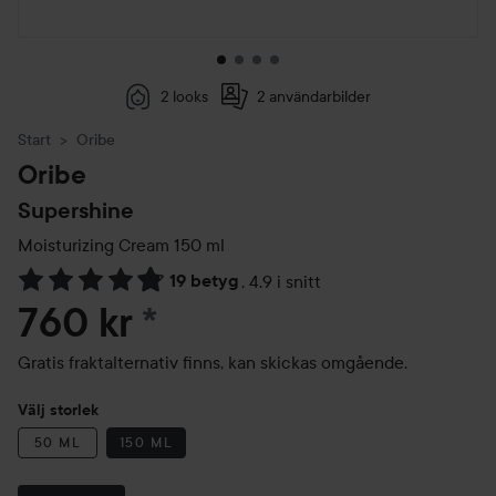
2 looks
2 användarbilder
Start
Oribe
Oribe
Supershine
Moisturizing Cream
150 ml
19 betyg
,
4.9 i snitt
Hoppa till Betyg & kommentarer
760 kr
*
Gratis fraktalternativ finns, kan skickas omgående.
Välj storlek
50 ML
150 ML