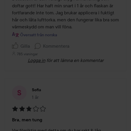
doftar gott! Har haft min snart i 1 år och flaskan är 
fortfarande inte tom. Jag brukar applicera i fuktigt 
hår och låta lufttorka, men den fungerar lika bra som 
värmeskydd om man vill föna.
Översatt från norska
Gilla
Kommentera
785 visningar
Logga in
för att lämna en kommentar
Sofia
1 år
Inlägget skapades 1 år
Betyg:
Bra, men tung
3
av
Var försiktig med detta om du har rakt & låg 