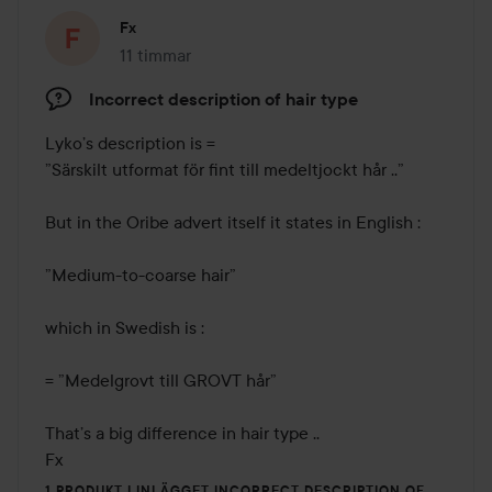
Fx
11 timmar
Inlägget skapades 11 timmar
Incorrect description of hair type
Lyko’s description is =

”Särskilt utformat för fint till medeltjockt hår ..”

But in the Oribe advert itself it states in English :

”Medium-to-coarse hair”

which in Swedish is : 

= ”Medelgrovt till GROVT hår”

That’s a big difference in hair type .. 

Fx
1 PRODUKT I INLÄGGET INCORRECT DESCRIPTION OF