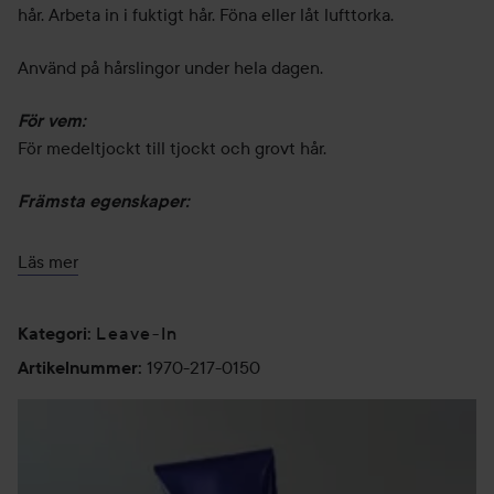
hår. Arbeta in i fuktigt hår. Föna eller låt lufttorka.
Använd på hårslingor under hela dagen.
För vem:
För medeltjockt till tjockt och grovt hår.
Främsta egenskaper:
Intensiv, högglansig fuktcrème som inte sköljs ur
Läs mer
Jämnar ut kluvna toppar, reparerar och motverkar
frissigt hår
Återställer hårets fuktbalans
Leave-In
Kategori
:
Skyddar vid värmestyling
1970-217-0150
Artikelnummer
:
Innehåller inte parabener eller natriumklorid. Kan användas
i färgat och keratinbehandlat hår. UV-skydd för håret.
150 ml