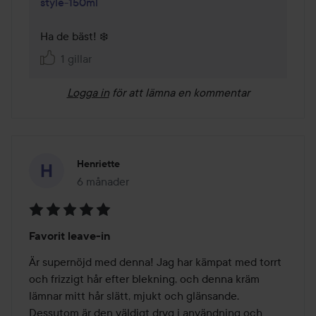
style-150ml
Ha de bäst! ❄️
1 gillar
Logga in
för att lämna en kommentar
Henriette
6 månader
Inlägget skapades 6 månader
Betyg:
Favorit leave-in
5
av
Är supernöjd med denna! Jag har kämpat med torrt 
5
och frizzigt hår efter blekning, och denna kräm 
lämnar mitt hår slätt, mjukt och glänsande. 
Dessutom är den väldigt dryg i användning och 