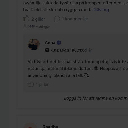
5
tyvärr illa, luktade tyvärr illa på kroppen efter den...
bra tänkt att skrubba ryggen med. 
#tävling
1 kommentar
2 gillar
1449 visningar
Anna
Användarens roll: Kundtjänst på Lyko.
5 år
Kommentaren lades 5
KUNDTJÄNST PÅ LYKO
Va trist att det lossnar strån, förhoppningsvis inte
naturliga material ibland, doften. 😅 Hoppas att de
användning ibland i alla fall. 🥰
1 gillar
Logga in
för att lämna en komm
Rositha