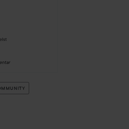
elst 
entar
OMMUNITY