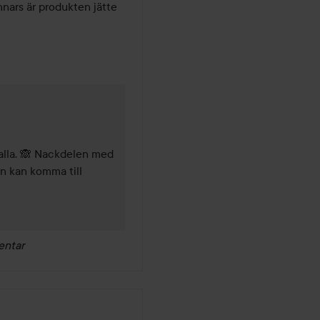
annars är produkten jätte 
 år
 alla. 🙈 Nackdelen med 
n kan komma till 
entar