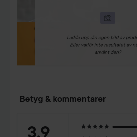
Ladda upp din egen bild av prod
Eller varför inte resultatet av n
använt den?
Betyg & kommentarer
Betyg:
3.9