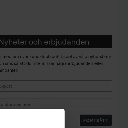
Nyheter och erbjudanden
li medlem i vår kundklubb och ta del av våra nyhetsbrev
ch sms så att du inte missar några erbjudanden eller
ampanjer!
E-post
Telefonnummer
FORTSÄTT