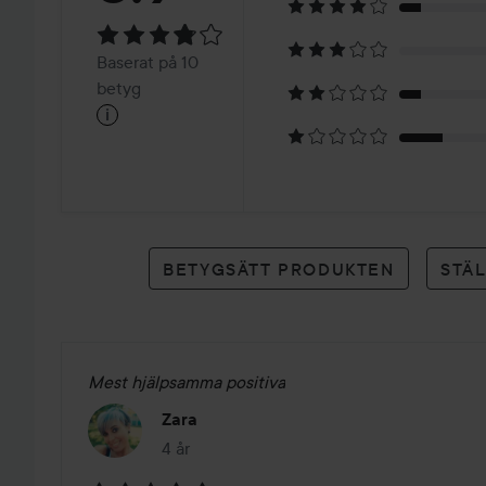
3.9
Baserat
Baserat på 10
på
betyg
i
10
betyg
BETYGSÄTT PRODUKTEN
STÄ
Mest hjälpsamma positiva
Zara
4 år
Inlägget skapades 4 år