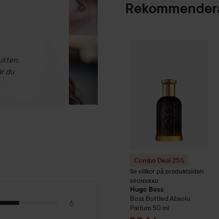
Rekommendera
Combo Deal 25%
SPONSRAD
ukten.
är du
Combo Deal 25%
Se villkor på produktsidan
SPONSRAD
Hugo Boss
Boss Bottled
Absolu
6
Parfum
50 ml