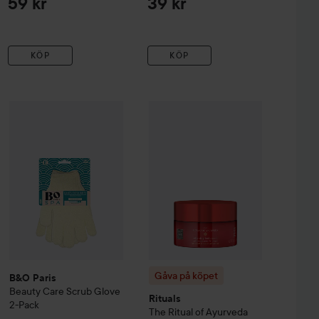
59 kr
39 kr
KÖP
KÖP
Brush
B&O Paris
Beauty Care
Scrub Glove 2-Pack
Gåva på köpet
Rituals
The Ritual o
145 kr
38 kr
Gåva på köpet
B&O Paris
Beauty Care
Scrub Glove
Rituals
2-Pack
The Ritual of Ayurveda