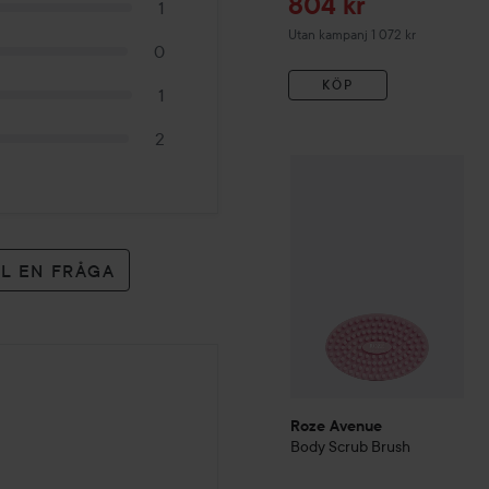
Reapris
804 kr
1
Utan kampanj 1 072 kr
0
KÖP
1
2
Roze Avenue
Body Scrub 
LL EN FRÅGA
Roze Avenue
Body Scrub Brush