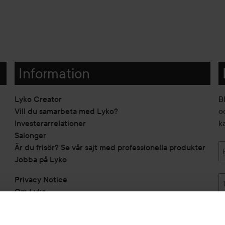
Information
Lyko Creator
B
Vill du samarbeta med Lyko?
o
Investerarrelationer
k
Salonger
Är du frisör? Se vår sajt med professionella produkter
Jobba på Lyko
Privacy Notice
Om Lyko
Tillgänglighetsredogörelse