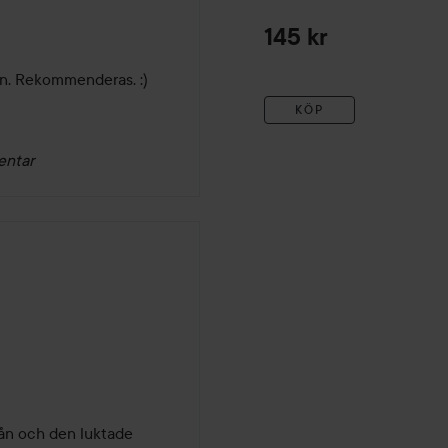
145 kr
en. Rekommenderas. :)
KÖP
entar
rån och den luktade 