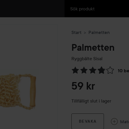
Start
Palmetten
Palmetten
Ryggbälte Sisal
10 b
Hoppa till Betyg & komment
59 kr
Tillfälligt slut i lager
Mat
BEVAKA