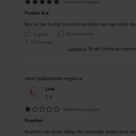
Verifierad köpare
Betyg:
Funkar bra
5
av
Bra riv, har funkat bra utan problem sen jag köpte d
5
Kommentera
6 gillar
1025 visningar
Logga in
för att lämna en komm
Mest hjälpsamma negativa
Lina
5 år
Inlägget skapades 5 år
Verifierad köpare
Betyg:
Kvaliten
1
av
Kvalitén var tyvärr dålig, det lossnade direkt dess st