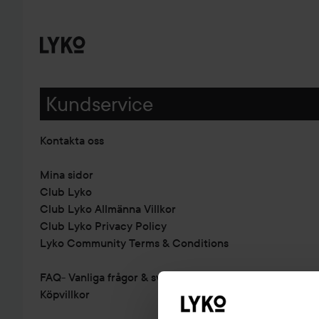
Kundservice
Kontakta oss
Mina sidor
Club Lyko
Club Lyko Allmänna Villkor
Club Lyko Privacy Policy
Lyko Community Terms & Conditions
FAQ- Vanliga frågor & svar
Köpvillkor