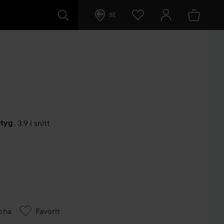
SE
etyg
,
3.9 i snitt
arer
cha
Favorit