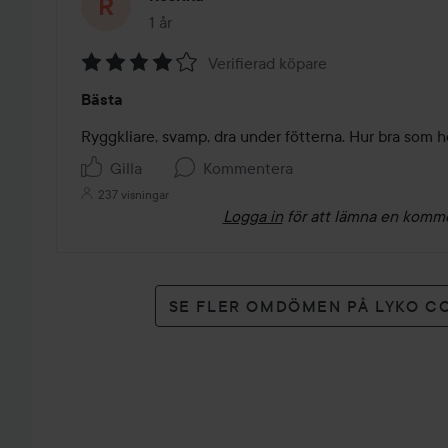
1 år
Inlägget skapades 1 år
Verifierad köpare
Betyg:
Bästa
4
av
Ryggkliare, svamp, dra under fötterna. Hur bra som h
5
Gilla
Kommentera
237 visningar
Logga in
för att lämna en komm
SE FLER OMDÖMEN PÅ LYKO C