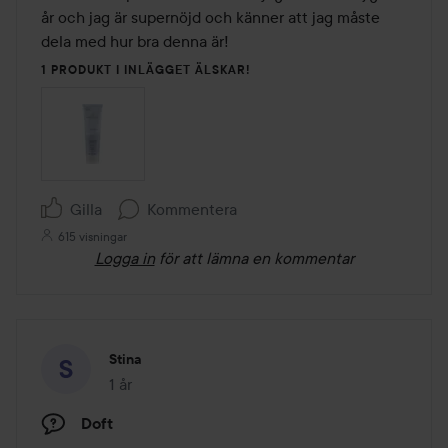
år och jag är supernöjd och känner att jag måste 
dela med hur bra denna är!
1 PRODUKT I INLÄGGET ÄLSKAR!
Gilla
Kommentera
615 visningar
Logga in
för att lämna en kommentar
Stina
1 år
Inlägget skapades 1 år
Doft