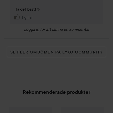
Ha det bäst! ✨ 
1 gillar
Logga in
för att lämna en kommentar
SE FLER OMDÖMEN PÅ LYKO COMMUNITY
Rekommenderade produkter
Palette
Intensive Creme Coloration
Paul Mitchell
Awapuhi Wild G
L9-0 Platinum 
SPONSRAD