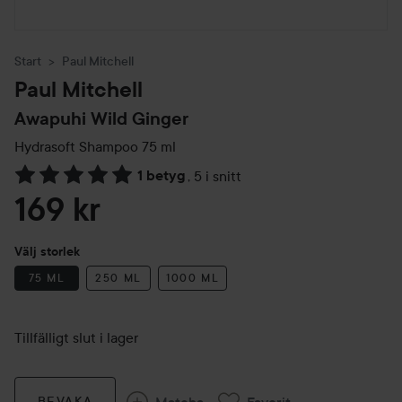
Start
Paul Mitchell
Paul Mitchell
Awapuhi Wild Ginger
Hydrasoft Shampoo
75 ml
1 betyg
,
5 i snitt
Hoppa till Betyg & kommentarer
169 kr
Välj storlek
75 ML
250 ML
1000 ML
Tillfälligt slut i lager
Matcha
Favorit
BEVAKA