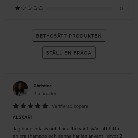
betyg
0
BETYGSÄTT PRODUKTEN
STÄLL EN FRÅGA
Christine
3 månader
Inlägget skapades 3 månader
Verifierad köpare
Betyg:
ÄLSKAR!
5
av
Jag har psoriasis och har alltid varit svårt att hitta 
5
en bra shampoo och denna har jag använt i drygt 2 