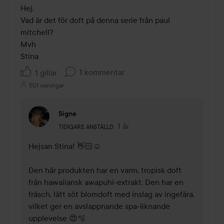
Hej,

Vad är det för doft på denna serie från paul 
mitchell?

Mvh

Stina
1 kommentar
1 gillar
501 visningar
Signe
Användarens roll: Tidigare anställd.
1 år
Kommentaren lades 1 år
TIDIGARE ANSTÄLLD
Hejsan Stina! 👋🏻☺️ 

Den här produkten har en varm, tropisk doft 
från hawaiiansk awapuhi-extrakt. Den har en 
fräsch, lätt söt blomdoft med inslag av ingefära, 
vilket ger en avslappnande spa-liknande 
upplevelse 😍🫧 
