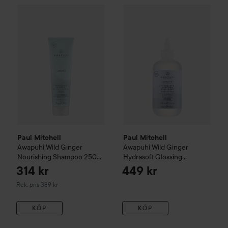
Paul Mitchell
Awapuhi Wild G
Paul Mitchell
Awapuhi Wild Ginger
Nourishing Shampoo
250
Paul Mitchell
Paul Mitchell
Awapuhi Wild Ginger
Awapuhi Wild Ginger
Nourishing Shampoo
250
Hydrasoft Glossing
ml
Treatment
236 ml
314 kr
449 kr
Rekommenderat pris 389 kr
Rek. pris 389 kr
KÖP
KÖP