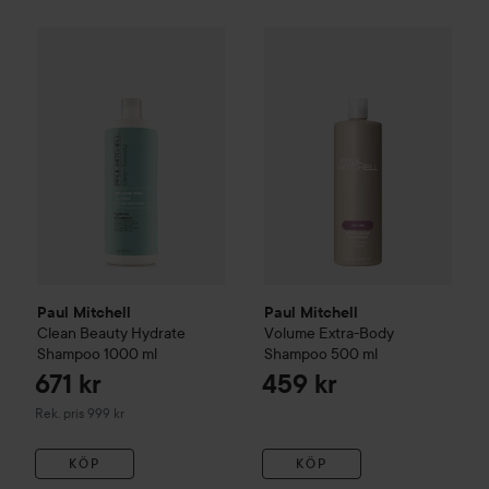
Paul Mitchell
Volume
Extra-B
671 kr
Paul Mitchell
Clean Beauty
Hydrate Shampoo
1000 ml
Rekommender
Paul Mitchell
Paul Mitchell
Clean Beauty
Hydrate
Volume
Extra-Body
Shampoo
1000 ml
Shampoo
500 ml
671 kr
459 kr
Rekommenderat pris 999 kr
Rek. pris 999 kr
KÖP
KÖP