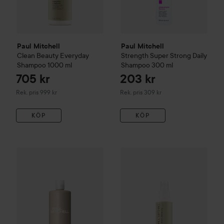
Paul Mitchell
Paul Mitchell
Clean Beauty
Everyday
Strength
Super Strong Daily
Shampoo
1000 ml
Shampoo
300 ml
705 kr
203 kr
Rekommenderat pris 999 kr
Rekommenderat pris 309 kr
Rek. pris 999 kr
Rek. pris 309 kr
KÖP
KÖP
Paul Mitchell
Volume
Extra-Body Shampoo
500 ml
459 kr
Paul Mitchell
Clean Beauty
Ev