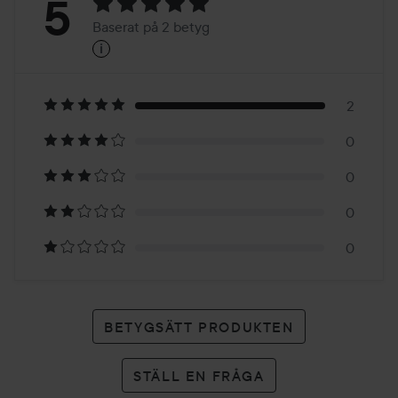
Betyg:
5
Baserat på 2 betyg
i
5
Baserat
på
2
0
2
0
betyg
0
0
BETYGSÄTT PRODUKTEN
STÄLL EN FRÅGA