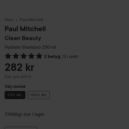
Start
Paul Mitchell
Paul Mitchell
Clean Beauty
Hydrate Shampoo
250 ml
2 betyg
,
5 i snitt
Hoppa till Betyg & kommentarer
282 kr
Rekommenderat pris 369 kr
Rek. pris 369 kr
Välj storlek
250 ML
1000 ML
Tillfälligt slut i lager