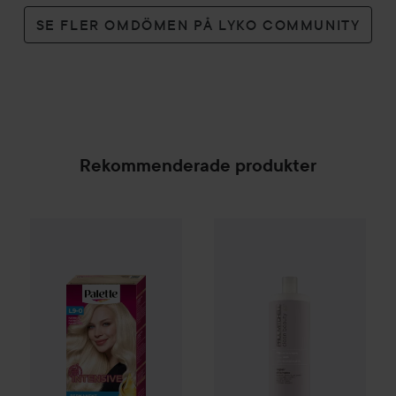
SE FLER OMDÖMEN PÅ LYKO COMMUNITY
Rekommenderade produkter
Palette
Intensive Creme Coloration
L9-0 Platinum 
Paul Mitchell
Clean Beauty
Re
SPONSRAD