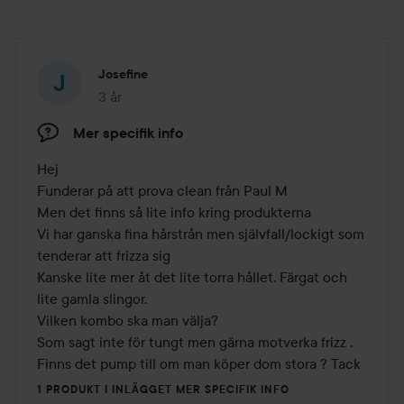
Josefine
3 år
Inlägget skapades 3 år
Mer specifik info
Hej 

Funderar på att prova clean från Paul M 

Men det finns så lite info kring produkterna 

Vi har ganska fina hårstrån men självfall/lockigt som 
tenderar att frizza sig 

Kanske lite mer åt det lite torra hållet. Färgat och 
lite gamla slingor. 

Vilken kombo ska man välja? 

Som sagt inte för tungt men gärna motverka frizz . 

Finns det pump till om man köper dom stora ? Tack 
1 PRODUKT I INLÄGGET MER SPECIFIK INFO