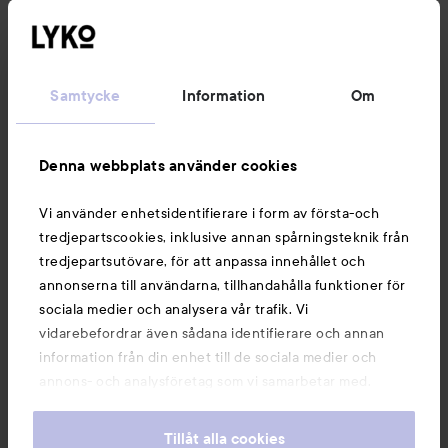
Kundservice
Samtycke
Information
Om
Information
Denna webbplats använder cookies
Du kanske också gillar
Vi använder enhetsidentifierare i form av första-och
tredjepartscookies, inklusive annan spårningsteknik från
tredjepartsutövare, för att anpassa innehållet och
annonserna till användarna, tillhandahålla funktioner för
sociala medier och analysera vår trafik. Vi
vidarebefordrar även sådana identifierare och annan
information från din enhet till de sociala medier och
annons- och analysföretag som vi samarbetar med.
Dessa kan i sin tur kombinera informationen med annan
information som du har tillhandahållit eller som de har
Tillåt alla cookies