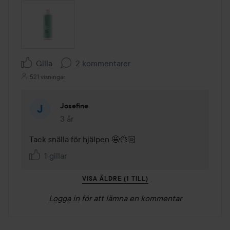
Gilla
2 kommentarer
521 visningar
Josefine
3 år
Kommentaren lades 3 år
Tack snälla för hjälpen 🤩👌🏻
1 gillar
VISA ÄLDRE (1 TILL)
Logga in
för att lämna en kommentar