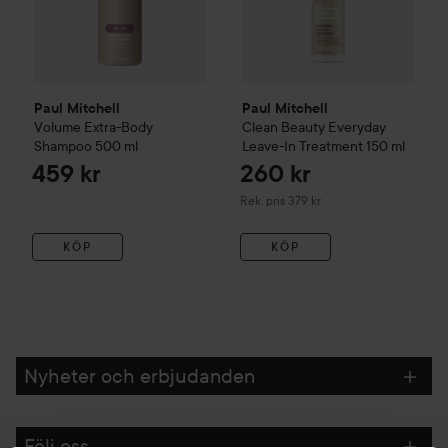
Paul Mitchell
Paul Mitchell
Volume
Extra-Body
Clean Beauty
Everyday
Shampoo
500 ml
Leave-In Treatment
150 ml
459 kr
260 kr
Rekommenderat pris 379 kr
Rek. pris 379 kr
KÖP
KÖP
Nyheter och erbjudanden
Följ oss