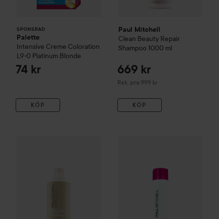
Paul Mitchell
SPONSRAD
Palette
Clean Beauty
Repair
Intensive Creme Coloration
Shampoo
1000 ml
L9-0 Platinum Blonde
74 kr
669 kr
Rekommenderat pris 999 kr
Rek. pris 999 kr
KÖP
KÖP
705 
Paul Mitchell
Clean Beauty
Everyday Shampoo
Paul Mitchell
Strength
1000 ml
Super 
Rekommend