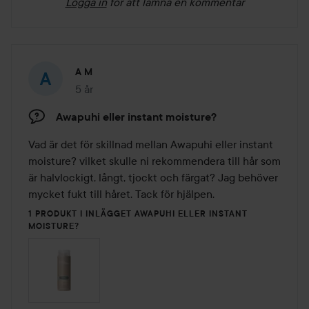
Logga in
för att lämna en kommentar
A M
5 år
Inlägget skapades 5 år
Awapuhi eller instant moisture?
Vad är det för skillnad mellan Awapuhi eller instant 
moisture? vilket skulle ni rekommendera till hår som 
är halvlockigt, långt, tjockt och färgat? Jag behöver 
mycket fukt till håret. Tack för hjälpen. 
1 PRODUKT I INLÄGGET AWAPUHI ELLER INSTANT
MOISTURE?