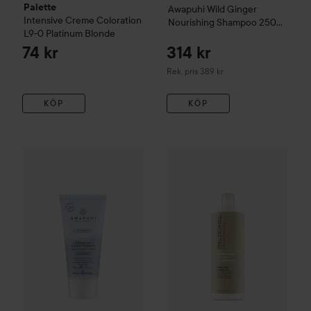
Palette
Awapuhi Wild Ginger
Intensive Creme Coloration
Nourishing Shampoo
250
L9-0 Platinum Blonde
ml
74 kr
314 kr
Rekommenderat pris 389 kr
Rek. pris 389 kr
KÖP
KÖP
Paul Mitchell
Awapuhi Wild Ginger
Hydrasoft Conditioner
75
Paul Mitchell
Clean Beauty
Ev