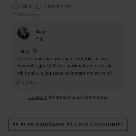
Gilla
1 kommentar
965 visningar
Maja
5 år
Kommentaren lades 5 år
Halloj! 👋

instant moisture ger något mer fukt än vad 
Awapuhi  gör, så är det maximalt med fukt du 
vill ha skulle jag satsa på instant moisture 😍
Gilla
Logga in
för att lämna en kommentar
SE FLER OMDÖMEN PÅ LYKO COMMUNITY