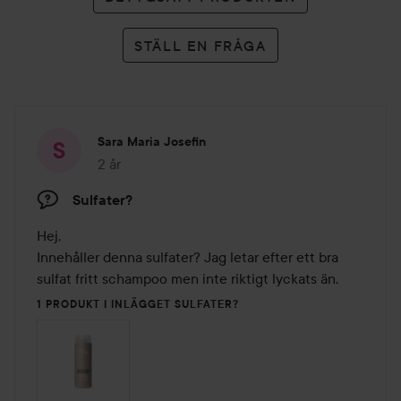
STÄLL EN FRÅGA
Sara Maria Josefin
2 år
Inlägget skapades 2 år
Sulfater?
Hej, 

Innehåller denna sulfater? Jag letar efter ett bra 
sulfat fritt schampoo men inte riktigt lyckats än. 
1 PRODUKT I INLÄGGET SULFATER?