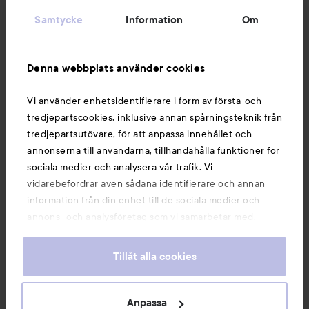
Kundservice
Samtycke
Information
Om
Information
Denna webbplats använder cookies
Du kanske också gillar
Vi använder enhetsidentifierare i form av första-och
tredjepartscookies, inklusive annan spårningsteknik från
tredjepartsutövare, för att anpassa innehållet och
annonserna till användarna, tillhandahålla funktioner för
sociala medier och analysera vår trafik. Vi
vidarebefordrar även sådana identifierare och annan
information från din enhet till de sociala medier och
annons- och analysföretag som vi samarbetar med.
Dessa kan i sin tur kombinera informationen med annan
information som du har tillhandahållit eller som de har
Tillåt alla cookies
samlat in när du har använt deras tjänster. Du godkänner
våra cookies vid fortsatt användande av vår webbplats.
Copyright 2026
För information om hur du kan ändra inställningarna för
Anpassa