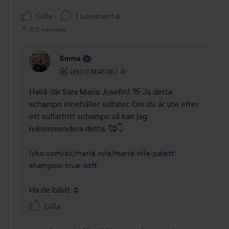
Gilla
1 kommentar
372 visningar
Emma
Användarens roll: Lyko Creator.
2 år
Kommentaren lades 2 år
LYKO CREATOR
Hallå där Sara Maria Josefin! 👋 Ja detta 
schampo innehåller sulfater. Om du är ute efter 
ett sulfatfritt schampo så kan jag 
rekommendera detta. 🥰👇 

lyko.com/sv/maria-nila/maria-nila-palett-
shampoo-true-soft
Ha de bäst! 🌷
Gilla