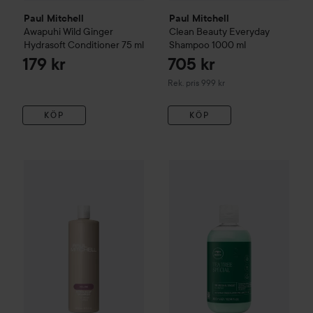
Paul Mitchell
Paul Mitchell
Awapuhi Wild Ginger
Clean Beauty
Everyday
Hydrasoft Conditioner
75 ml
Shampoo
1000 ml
179 kr
705 kr
Rekommenderat pris 999 kr
Rek. pris 999 kr
KÖP
KÖP
Paul Mitchell
Volume
Extra-Body Shampoo
500 ml
459 kr
Paul Mitchell
Tea Tree
Specia