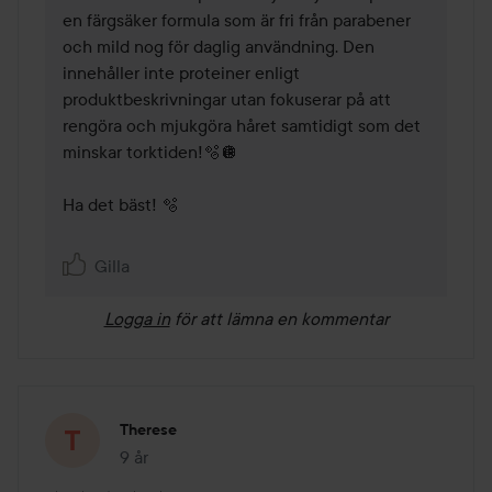
en färgsäker formula som är fri från parabener 
och mild nog för daglig användning. Den 
innehåller inte proteiner enligt 
produktbeskrivningar utan fokuserar på att 
rengöra och mjukgöra håret samtidigt som det 
minskar torktiden!🫧🪩 

Ha det bäst! 🫧

Gilla
Logga in
för att lämna en kommentar
Therese
9 år
Inlägget skapades 9 år