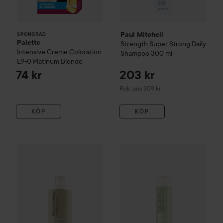
Paul Mitchell
SPONSRAD
Palette
Strength
Super Strong Daily
Intensive Creme Coloration
Shampoo
300 ml
L9-0 Platinum Blonde
74 kr
203 kr
Rekommenderat pris 309 kr
Rek. pris 309 kr
KÖP
KÖP
705 
Paul Mitchell
Clean Beauty
Everyday Shampoo
Paul Mitchell
Clean Beauty
1000 ml
An
Rekommend