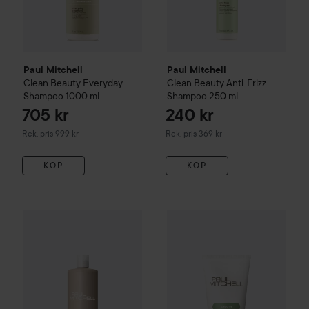
Paul Mitchell
Paul Mitchell
Clean Beauty
Everyday
Clean Beauty
Anti-Frizz
Shampoo
1000 ml
Shampoo
250 ml
705 kr
240 kr
Rekommenderat pris 999 kr
Rekommenderat pris 369 kr
Rek. pris 999 kr
Rek. pris 369 kr
KÖP
KÖP
Paul Mitchell
Volume
Extra-Body Shampoo
500 ml
459 kr
Paul Mitchell
Smooth
Straight