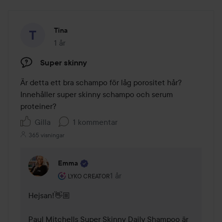
Tina
1 år
Inlägget skapades 1 år
Super skinny
Är detta ett bra schampo för låg porositet hår? 
Innehåller super skinny schampo och serum 
proteiner? 
Gilla
1 kommentar
365 visningar
Emma
Användarens roll: Lyko Creator.
1 år
Kommentaren lades 1 år
LYKO CREATOR
Hejsan!👋🏼 

Paul Mitchells Super Skinny Daily Shampoo är 