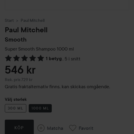
Start
Paul Mitchell
Paul Mitchell
Smooth
Super Smooth Shampoo
1000 ml
1 betyg
,
5 i snitt
Hoppa till Betyg & kommentarer
546 kr
Rekommenderat pris 729 kr
Rek. pris 729 kr
Gratis fraktalternativ finns, kan skickas omgående.
Välj storlek
300 ML
1000 ML
Matcha
Favorit
KÖP