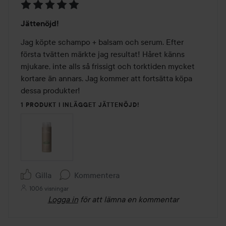
Betyg:
Jättenöjd!
5
av
Jag köpte schampo + balsam och serum. Efter 
5
första tvätten märkte jag resultat! Håret känns 
mjukare, inte alls så frissigt och torktiden mycket 
kortare än annars. Jag kommer att fortsätta köpa 
dessa produkter!
1 PRODUKT I INLÄGGET JÄTTENÖJD!
Gilla
Kommentera
1006 visningar
Logga in
för att lämna en kommentar