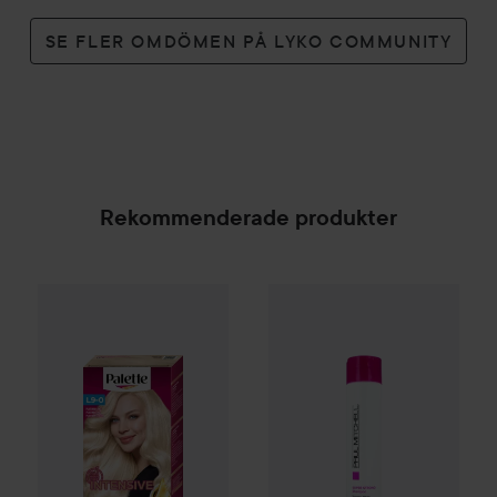
SE FLER OMDÖMEN PÅ LYKO COMMUNITY
Rekommenderade produkter
Palette
Intensive Creme Coloration
L9-0 Platinum 
Paul Mitchell
Strength
Super 
SPONSRAD