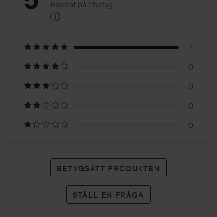
5
Baserat på 1 betyg
i
5
Baserat
på
1
0
1
0
betyg
0
0
BETYGSÄTT PRODUKTEN
STÄLL EN FRÅGA