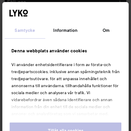
Följ oss
Kundservice
Samtycke
Information
Om
Information
Denna webbplats använder cookies
Du kanske också gillar
Vi använder enhetsidentifierare i form av första-och
tredjepartscookies, inklusive annan spårningsteknik från
tredjepartsutövare, för att anpassa innehållet och
annonserna till användarna, tillhandahålla funktioner för
sociala medier och analysera vår trafik. Vi
vidarebefordrar även sådana identifierare och annan
information från din enhet till de sociala medier och
annons- och analysföretag som vi samarbetar med.
Dessa kan i sin tur kombinera informationen med annan
information som du har tillhandahållit eller som de har
Tillåt alla cookies