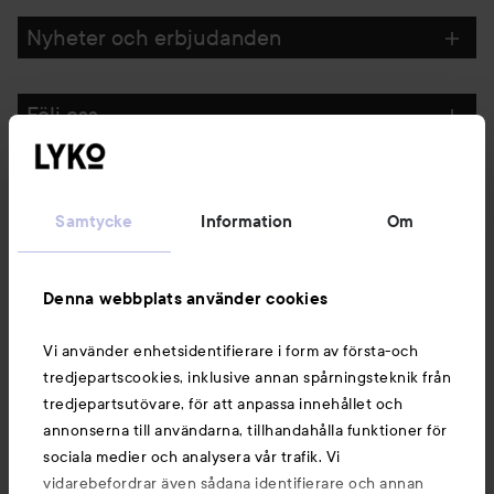
Nyheter och erbjudanden
Följ oss
Kundservice
Samtycke
Information
Om
Information
Denna webbplats använder cookies
Du kanske också gillar
Vi använder enhetsidentifierare i form av första-och
tredjepartscookies, inklusive annan spårningsteknik från
tredjepartsutövare, för att anpassa innehållet och
annonserna till användarna, tillhandahålla funktioner för
sociala medier och analysera vår trafik. Vi
vidarebefordrar även sådana identifierare och annan