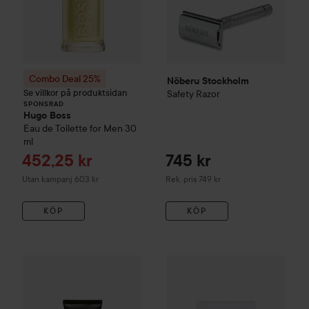
Combo Deal 25%
Nõberu Stockholm
Se villkor på produktsidan
Safety Razor
SPONSRAD
Hugo Boss
Eau de Toilette for Men
30
ml
Reapris
452,25 kr
745 kr
Rekommenderat pris 749 kr
Utan kampanj 603 kr
Rek. pris 749 kr
KÖP
KÖP
Percy Nobleman
Shaving Cream
Beard Monkey
125 ml
Razor Blades 1
259 kr