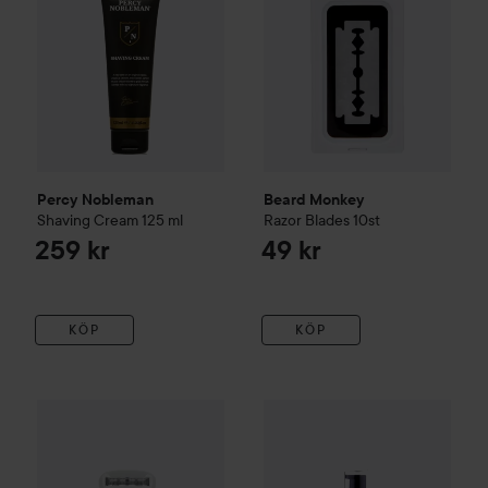
Percy Nobleman
Beard Monkey
Shaving Cream
125 ml
Razor Blades 10st
259 kr
49 kr
KÖP
KÖP
Reap
Percy Nobleman
Beard Wash
299,
1
Combo Deal 25%
DeoDoc
Intimate Shaving Razor
Green
Utan kam