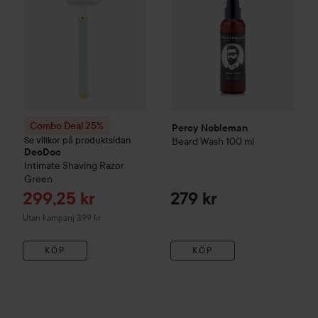
Combo Deal 25%
Percy Nobleman
Se villkor på produktsidan
Beard Wash
100 ml
DeoDoc
Intimate Shaving Razor
Green
Reapris
299,25 kr
279 kr
Utan kampanj 399 kr
KÖP
KÖP