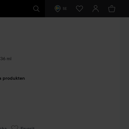
SE
36 ml
arer
ta produkten
cha
Favorit