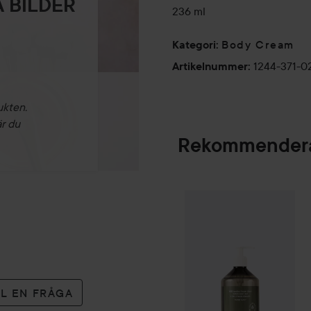
 BILDER
236 ml
Body Cream
Kategori
:
1244-371-0
Artikelnummer
:
ukten.
är du
Rekommendera
Kampanj 25%
Scan
SPONSRAD
LL EN FRÅGA