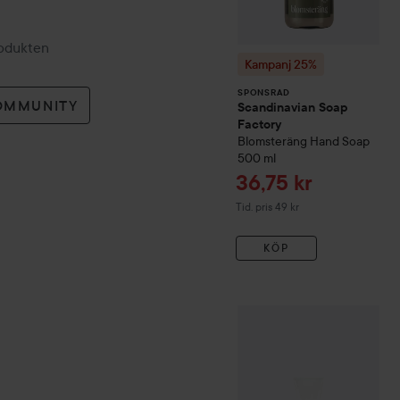
rodukten
Kampanj 25%
SPONSRAD
OMMUNITY
Scandinavian Soap
Factory
Blomsteräng
Hand Soap
500 ml
Reapris
36,75 kr
Tidigare pris 49 kr
Tid. pris 49 kr
KÖP
Philip B
Weightless Mega c