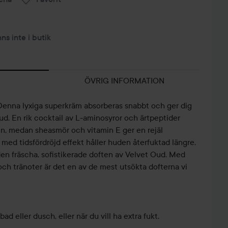
nns inte i butik
ÖVRIG INFORMATION
! Denna lyxiga superkräm absorberas snabbt och ger dig
d. En rik cocktail av L-aminosyror och ärtpeptider
n, medan sheasmör och vitamin E ger en rejäl
 med tidsfördröjd effekt håller huden återfuktad längre.
n fräscha, sofistikerade doften av Velvet Oud. Med
och tränoter är det en av de mest utsökta dofterna vi
ad eller dusch, eller när du vill ha extra fukt.