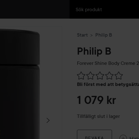
Start
Philip B
Philip B
Forever Shine Body Creme
2
Hoppa till Betyg & komment
Bli först med att betygsät
1 079 kr
Tillfälligt slut i lager
Mat
BEVAKA