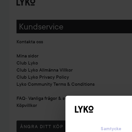
Kundservice
Kontakta oss
Mina sidor
Club Lyko
Club Lyko Allmänna Villkor
Club Lyko Privacy Policy
Lyko Community Terms & Conditions
FAQ- Vanliga frågor & svar
Köpvillkor
ÅNGRA DITT KÖP
Samtycke