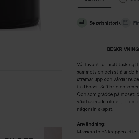
Se prishistorik
Fi
BESKRIVNING
Vår favorit för multitasking
sammetslen och strålande hu
stramar upp och vårdar hude
fuktboost. Safflor-oleosomer
Och som grädde på moset: de
växtbaserade citrus-, blom- 
någonsin skapat.
Användning:
Massera in på kroppen efter b