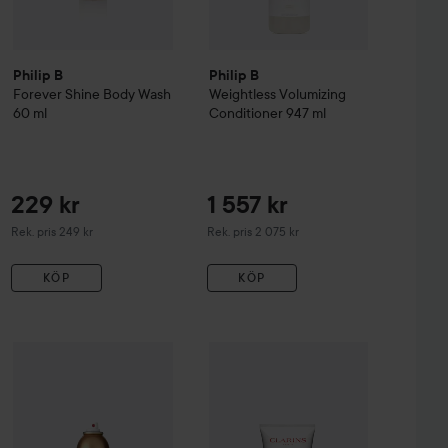
Philip B
Philip B
Forever Shine Body Wash
Weightless Volumizing
60 ml
Conditioner
947 ml
229 kr
1 557 kr
Rekommenderat pris 249 kr
Rekommenderat pris 2 075 kr
Rek. pris 249 kr
Rek. pris 2 075 kr
KÖP
KÖP
url enhancer
Philip B
Everyday Beautiful Dry Shampoo
178 ml
250 ml
725 kr
649 kr
Clarins
Body Firming Extra-Firmin