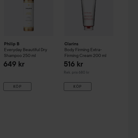
Philip B
Clarins
Everyday Beautiful Dry
Body Firming Extra-
Shampoo
250 ml
Firming Cream
200 ml
649 kr
516 kr
Rekommenderat pris 680 kr
Rek. pris 680 kr
KÖP
KÖP