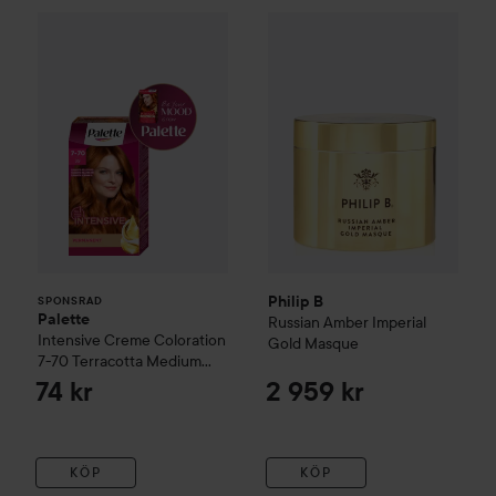
Palette
Intensive Creme Coloration
Philip B
Russian Amber Imperi
7-70 Terracott
SPONSRAD
Philip B
SPONSRAD
Palette
Russian Amber Imperial
Intensive Creme Coloration
Gold Masque
7-70 Terracotta Medium
Blonde
74 kr
2 959 kr
KÖP
KÖP