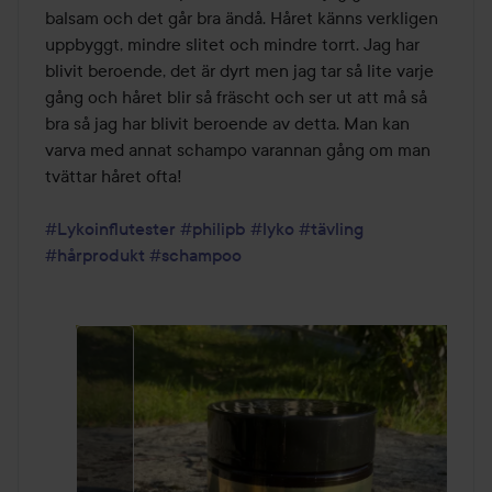
balsam och det går bra ändå. Håret känns verkligen 
uppbyggt, mindre slitet och mindre torrt. Jag har 
blivit beroende, det är dyrt men jag tar så lite varje 
gång och håret blir så fräscht och ser ut att må så 
bra så jag har blivit beroende av detta. Man kan 
varva med annat schampo varannan gång om man 
tvättar håret ofta!

#Lykoinflutester
#philipb
#lyko
#tävling
#hårprodukt
#schampoo