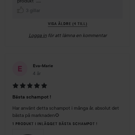
produkt  .....
3 gillar
VISA ÄLDRE (4 TILL)
Logga in
för att lämna en kommentar
Eva-Marie
4 år
Inlägget skapades 4 år
Betyg:
Bästa schampot !
5
av
Har använt detta schampot i många år, absolut det 
5
bästa på marknaden🌻
1 PRODUKT I INLÄGGET BÄSTA SCHAMPOT !