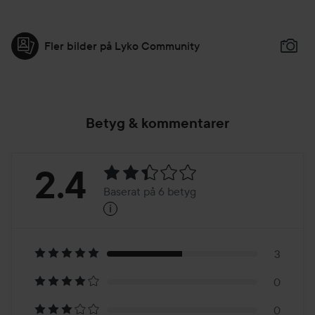
355 ml
Fler bilder på Lyko Community
Betyg & kommentarer
Betyg:
2.4
Baserat på 6 betyg
i
2.4
Baserat
på
3
0
6
0