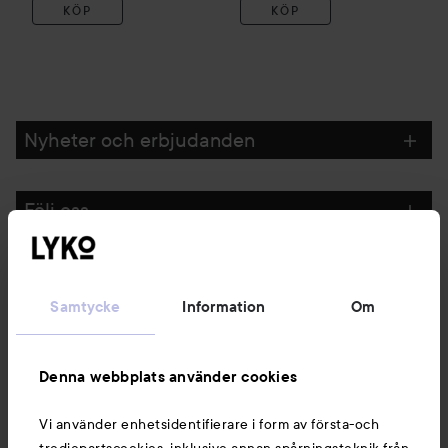
KÖP
KÖP
Nyheter och erbjudanden
Följ oss
Kundservice
Samtycke
Information
Om
Information
Denna webbplats använder cookies
Du kanske också gillar
Vi använder enhetsidentifierare i form av första-och