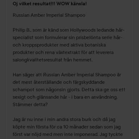
Oj vilket resultat!!! WOW känsla!
5
av
Russian Amber Imperial Shampoo

5
Philip B., som är känd som Hollywoods ledande hår-
specialist som formulerar sin prisbelönta serie hår- 
och kroppsprodukter med aktiva botaniska 
produkter och rena växtextrakt för att leverera 
salongkvalitetsresultat från hemmet.

Han säger att Russian Amber Imperial Shampoo är 
det mest återställande och färgskyddande 
schampot som någonsin gjorts. Detta ska ge oss ett 
sexigt och glänsande hår - i bara en användning. 
Stämmer detta? 

Jag är nu inne i min andra stora burk och då jag 
köpte min första för ca 10 månader sedan som jag 
först var nöjd med men inte imponerad. Jag tyckte 