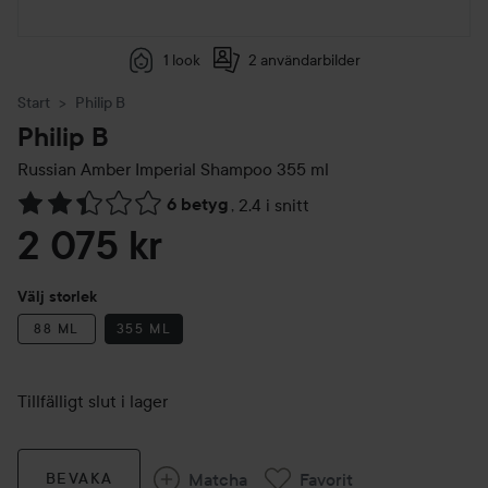
1 look
2 användarbilder
Start
Philip B
Philip B
Russian Amber Imperial Shampoo
355 ml
6 betyg
,
2.4 i snitt
Hoppa till Betyg & kommentarer
2 075 kr
Välj storlek
88 ML
355 ML
Tillfälligt slut i lager
Matcha
Favorit
BEVAKA