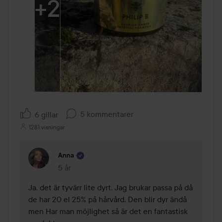
+
2
5 kommentarer
6 gillar
1281 visningar
Anna
5 år
Kommentaren lades 5 år
Ja, det är tyvärr lite dyrt. Jag brukar passa på då 
de har 20 el 25% på hårvård. Den blir dyr ändå 
men Har man möjlighet så är det en fantastisk 