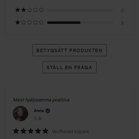
betyg
0
3
BETYGSÄTT PRODUKTEN
STÄLL EN FRÅGA
Mest hjälpsamma positiva
Anna
5 år
Inlägget skapades 5 år
Verifierad köpare
Betyg: