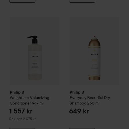
Philip B
Everyday Beautiful D
1 557 kr
Philip B
Weightless Volumizing Conditioner
947 ml
Rekommenderat pris
Philip B
Philip B
Weightless Volumizing
Everyday Beautiful Dry
Conditioner
947 ml
Shampoo
250 ml
1 557 kr
649 kr
Rekommenderat pris 2 075 kr
Rek. pris 2 075 kr