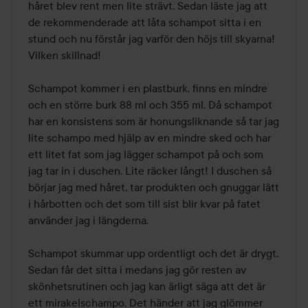
håret blev rent men lite strävt. Sedan läste jag att 
de rekommenderade att låta schampot sitta i en 
stund och nu förstår jag varför den höjs till skyarna! 
Vilken skillnad!

Schampot kommer i en plastburk, finns en mindre 
och en större burk 88 ml och 355 ml. Då schampot 
har en konsistens som är honungsliknande så tar jag 
lite schampo med hjälp av en mindre sked och har 
ett litet fat som jag lägger schampot på och som 
jag tar in i duschen. Lite räcker långt! I duschen så 
börjar jag med håret, tar produkten och gnuggar lätt 
i hårbotten och det som till sist blir kvar på fatet 
använder jag i längderna.  

Schampot skummar upp ordentligt och det är drygt. 
Sedan får det sitta i medans jag gör resten av 
skönhetsrutinen och jag kan ärligt säga att det är 
ett mirakelschampo. Det händer att jag glömmer 