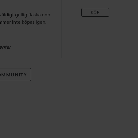
KÖP
ldigt gullig flaska och 
Kommer inte köpas igen.
entar
OMMUNITY