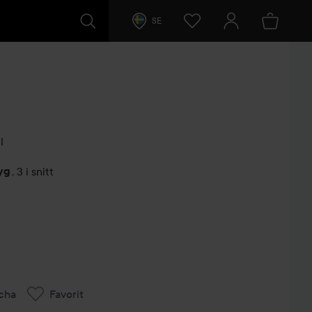
SE
l
yg
,
3 i snitt
arer
cha
Favorit