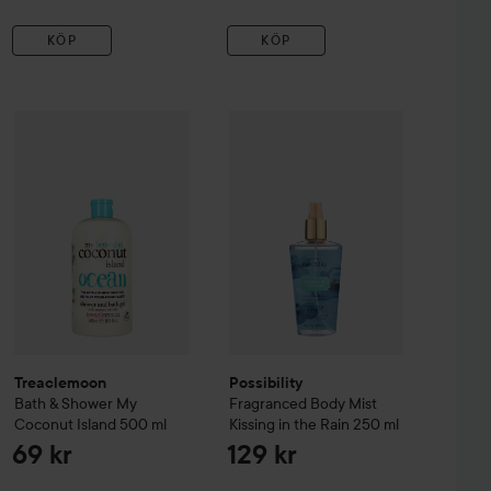
KÖP
KÖP
Treaclemoon
Bath & Shower My Coconut Island
58 kr
Possibility
Fragranced Body Mist Ki
500 ml
69 kr
ourishing
400 ml
Rekommenderat pris 67 kr
Treaclemoon
Possibility
Bath & Shower My
Fragranced Body Mist
Coconut Island
500 ml
Kissing in the Rain
250 ml
69 kr
129 kr