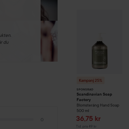
Kampanj 25%
Scan
SPONSRAD
ukten.
är du
Kampanj 25%
SPONSRAD
Scandinavian Soap
Factory
Blomsteräng
Hand Soap
500 ml
Reapris
36,75 kr
0
Tidigare pris 49 kr
Tid. pris 49 kr