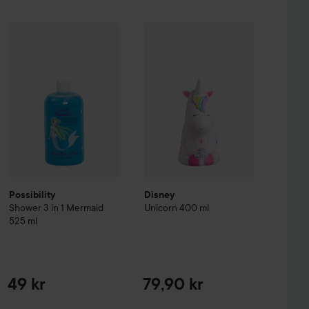
Reapris
Possibility
Shower 3 in 1 Mermaid
Disney
525 ml
Unicorn
400 ml
36,75 kr
49 kr
79,90 kr
dinavian Soap Factory
Blomsteräng
Hand Soap
500 ml
Tidigare pris 49 kr
Possibility
Disney
Shower 3 in 1 Mermaid
Unicorn
400 ml
525 ml
49 kr
79,90 kr