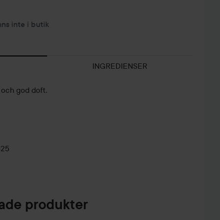
nns inte i butik
INGREDIENSER
och god doft.
525
de produkter