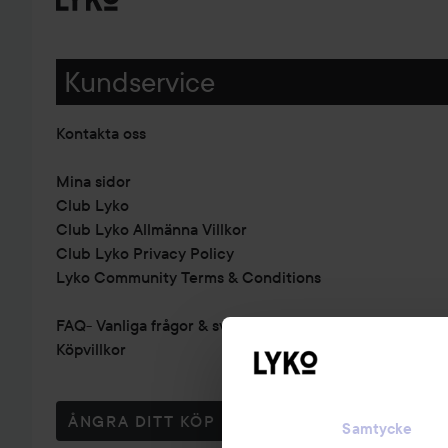
Kundservice
Kontakta oss
Mina sidor
Club Lyko
Club Lyko Allmänna Villkor
Club Lyko Privacy Policy
Lyko Community Terms & Conditions
FAQ- Vanliga frågor & svar
Köpvillkor
ÅNGRA DITT KÖP
Samtycke