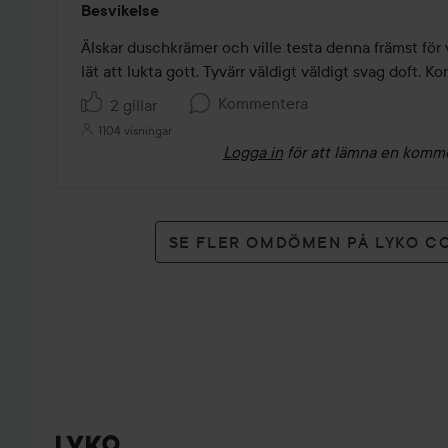
Besvikelse
3
av
Älskar duschkrämer och ville testa denna främst för vä
5
lät att lukta gott. Tyvärr väldigt väldigt svag doft. 
Kommentera
2 gillar
1104 visningar
Logga in
för att lämna en komm
SE FLER OMDÖMEN PÅ LYKO C