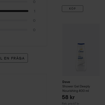
0
KÖP
1
0
Dove
Shower Gel Deeply N
0
LL EN FRÅGA
Dove
Shower Gel Deeply
Nourishing
400 ml
58 kr
Rekommenderat pris 67 kr
Rek. pris 67 kr