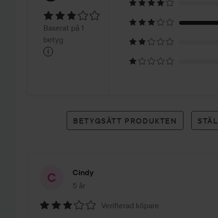
3
Baserat
Baserat på 1
på
betyg
i
1
betyg
BETYGSÄTT PRODUKTEN
STÄ
Cindy
5 år
Inlägget skapades 5 år
Verifierad köpare
Betyg: