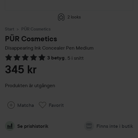
2 looks
Start
PÜR Cosmetics
PÜR Cosmetics
Disappearing Ink Concealer Pen
Medium
3 betyg
,
5 i snitt
Hoppa till Betyg & kommentarer
345 kr
Produkten är utgången
Matcha
Favorit
Se prishistorik
Finns inte i butik