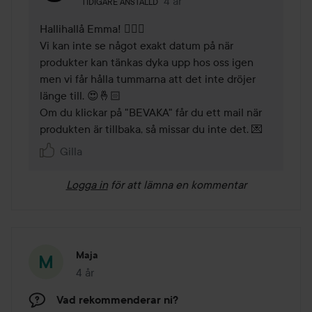
4 år
Kommentaren lades 4 år
TIDIGARE ANSTÄLLD
Hallihallå Emma! 🙋🏼‍♀️

Vi kan inte se något exakt datum på när 
produkter kan tänkas dyka upp hos oss igen 
men vi får hålla tummarna att det inte dröjer 
länge till. 😍🤞🏻 

Om du klickar på "BEVAKA" får du ett mail när 
produkten är tillbaka, så missar du inte det. 💌
Gilla
Logga in
för att lämna en kommentar
Maja
4 år
Inlägget skapades 4 år
Vad rekommenderar ni?