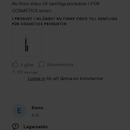
Nu finns video till samtliga produkter i PÜR 
5
COSMETICS serien
1 PRODUKT I INLÄGGET NU FINNS VIDEO TILL SAMTLIGA
PÜR COSMETICS PRODUKTER
Kommentera
3 gillar
1172 visningar
Logga in
för att lämna en kommentar
Emma
4 år
Inlägget skapades 4 år
Lagersaldo