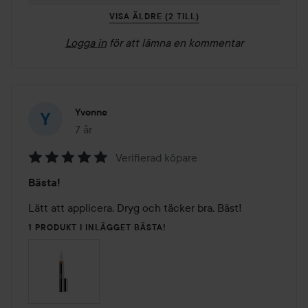
VISA ÄLDRE (2 TILL)
Logga in
för att lämna en kommentar
Yvonne
7 år
Inlägget skapades 7 år
Verifierad köpare
Betyg:
Bästa!
5
av
Lätt att applicera. Dryg och täcker bra. Bäst!
5
1 PRODUKT I INLÄGGET BÄSTA!