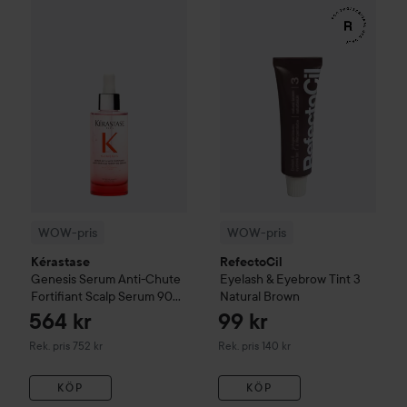
WOW-pris
Kérastase
Genesis
Serum Anti-Chute Fortifiant S
WOW-pris
RefectoCil
Eyelash 
WOW-pris
WOW-pris
Kérastase
RefectoCil
Genesis
Serum Anti-Chute
Eyelash & Eyebrow Tint
3
Fortifiant Scalp Serum
90
Natural Brown
ml
564 kr
99 kr
Rekommenderat pris 752 kr
Rekommenderat pris 140 kr
Rek. pris 752 kr
Rek. pris 140 kr
KÖP
KÖP