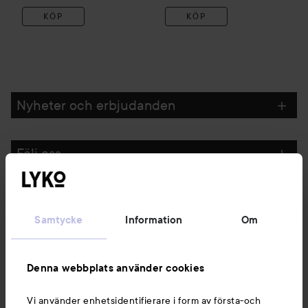
KÖP
KÖP
Nyheter och erbjudanden
Följ oss
Kundservice
Samtycke
Information
Om
Information
Denna webbplats använder cookies
Du kanske också gillar
Vi använder enhetsidentifierare i form av första-och