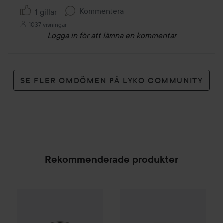
Kommentera
1 gillar
1037 visningar
Logga in
för att lämna en kommentar
SE FLER OMDÖMEN PÅ LYKO COMMUNITY
Rekommenderade produkter
WOW-pris
Clinisoothe
Skin Pur
Combo Deal 25%
Hugo Boss
Eau de Toilette for Me
SPONSRAD