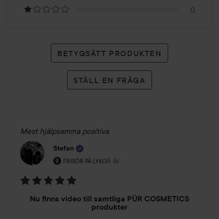
0
BETYGSÄTT PRODUKTEN
STÄLL EN FRÅGA
Mest hjälpsamma positiva
Stefan
Användarens roll: Frisör på Lyko.
8 år
Inlägget skapades 8 år
FRISÖR PÅ LYKO
Betyg:
Nu finns video till samtliga PÜR COSMETICS
5
produkter
av