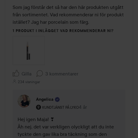
Som jag förstår det så har den här produkten utgått 
från sortimentet. Vad rekommenderar ni för produkt 
istället? Jag har porcelain som färg. 
1 PRODUKT I INLÄGGET VAD REKOMMENDERAR NI?
Gilla
3 kommentarer
234 visningar
Angelica
Användarens roll: Kundtjänst på Lyko.
4 år
Kommentaren lades 4 år
KUNDTJÄNST PÅ LYKO
Hej igen Maja! ❣

Åh nej, det var verkligen olyckligt att du inte 
tyckte den gav lika bra täckning som den 