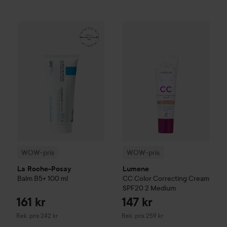
161 kr
WOW-pris
La Roche-Posay
Balm B5+
WOW-pris
100 ml
Lumene
CC
Color C
Rekommenderat pris 242 kr
WOW-pris
WOW-pris
La Roche-Posay
Lumene
Balm B5+
100 ml
CC
Color Correcting Cream
SPF20
2 Medium
161 kr
147 kr
Rekommenderat pris 242 kr
Rekommenderat pris 259 kr
Rek. pris 242 kr
Rek. pris 259 kr