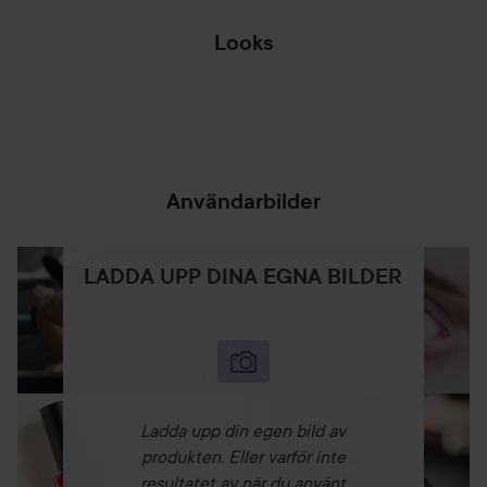
Looks
💌👻 CUTE
🎨 COLOR WHEEL
GHOSTIES 👻💌
🎨
HOPPA ÖVER SEKTIONEN
Användarbilder
LADDA UPP DINA EGNA BILDER
Ladda upp din egen bild av
produkten. Eller varför inte
resultatet av när du använt