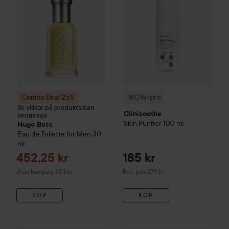
Combo Deal 25%
WOW-pris
Se villkor på produktsidan
Clinisoothe
SPONSRAD
Skin Purifier
100 ml
Hugo Boss
Eau de Toilette for Men
30
ml
Reapris
452,25 kr
185 kr
Rekommenderat pris 279 kr
Utan kampanj 603 kr
Rek. pris 279 kr
KÖP
KÖP