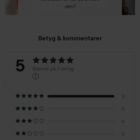
den?
Betyg & kommentarer
Betyg:
5
Baserat på 3 betyg
i
5
Baserat
på
3
0
3
0
betyg
0