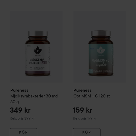
349 kr
1
Pureness
Mjölksyrabakterier 30 md
Pureness
60 g
OptiMSM + C
120 st
Rekommenderat pris 399 kr
Re
Pureness
Pureness
Mjölksyrabakterier 30 md
OptiMSM + C
120 st
60 g
349 kr
159 kr
Rekommenderat pris 399 kr
Rekommenderat pris 179 kr
Rek. pris 399 kr
Rek. pris 179 kr
KÖP
KÖP