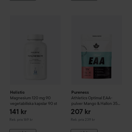
14
Holistic
Magnesium 120 mg 90 vegetabiliska kapslar
Pureness
Athletics Optimal E
90 st
Reko
Holistic
Pureness
Magnesium 120 mg 90
Athletics Optimal EAA-
vegetabiliska kapslar
90 st
pulver Mango & Hallon
350
g
141 kr
207 kr
Rekommenderat pris 169 kr
Rekommenderat pris 239 kr
Rek. pris 169 kr
Rek. pris 239 kr