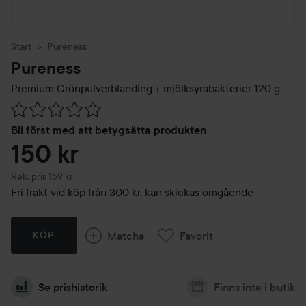
Start
Pureness
Pureness
Premium Grönpulverblanding + mjölksyrabakterier
120 g
Hoppa till Betyg & kommentarer
Bli först med att betygsätta produkten
150 kr
Rekommenderat pris 159 kr
Rek. pris 159 kr
Fri frakt vid köp från 300 kr, kan skickas omgående
Matcha
Favorit
KÖP
Se prishistorik
Finns inte i butik