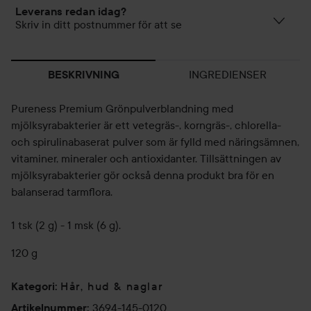
Leverans redan idag?
Skriv in ditt postnummer för att se
INGREDIENSER
BESKRIVNING
Pureness Premium Grönpulverblandning med
mjölksyrabakterier är ett vetegräs-, korngräs-, chlorella-
och spirulinabaserat pulver som är fylld med näringsämnen,
vitaminer, mineraler och antioxidanter. Tillsättningen av
mjölksyrabakterier gör också denna produkt bra för en
balanserad tarmflora.
1 tsk (2 g) - 1 msk (6 g).
120 g
Hår, hud & naglar
Kategori
:
3694-145-0120
Artikelnummer
: