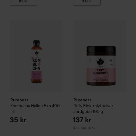
KÖP
KÖP
Pureness
Kombucha Hallon Eko
400 ml
35 kr
Pureness
Daily Elektrolytpulv
Pureness
Pureness
Kombucha Hallon Eko
400
Daily Elektrolytpulver
ml
Jordgubb
100 g
35 kr
137 kr
Rekommenderat pris 149 kr
Rek. pris 149 kr