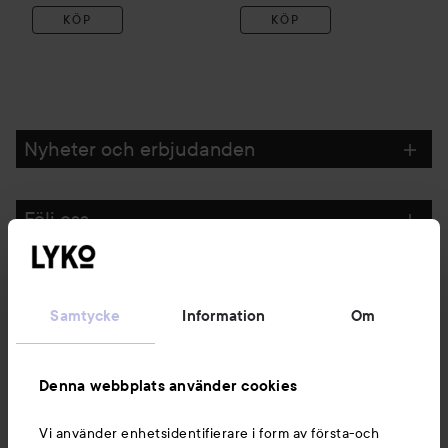
KÖP
KÖP
Nyheter och erbjudanden
Följ oss
Kundservice
Samtycke
Information
Om
Information
Denna webbplats använder cookies
Du kanske också gillar
Vi använder enhetsidentifierare i form av första-och