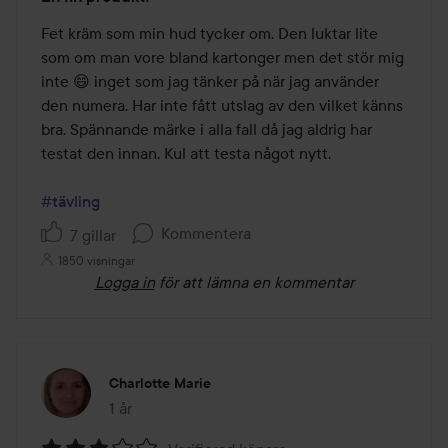
4
av
Fet kräm som min hud tycker om. Den luktar lite 
5
som om man vore bland kartonger men det stör mig 
inte 😄 inget som jag tänker på när jag använder 
den numera. Har inte fått utslag av den vilket känns 
bra. Spännande märke i alla fall då jag aldrig har 
testat den innan. Kul att testa något nytt.

#tävling
Kommentera
7 gillar
1850 visningar
Logga in
för att lämna en kommentar
Charlotte Marie
1 år
Inlägget skapades 1 år