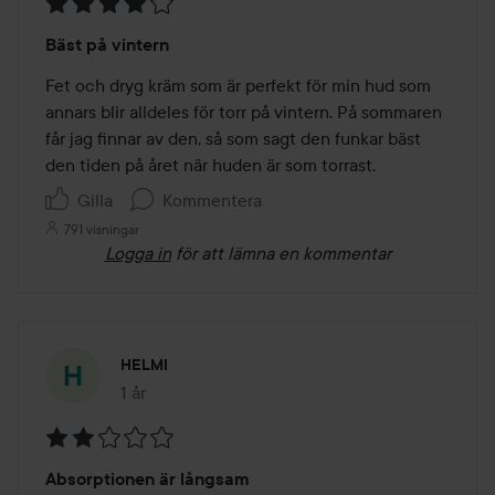
Betyg:
Bäst på vintern
4
av
Fet och dryg kräm som är perfekt för min hud som 
5
annars blir alldeles för torr på vintern. På sommaren 
får jag finnar av den, så som sagt den funkar bäst 
den tiden på året när huden är som torrast.
Gilla
Kommentera
791 visningar
Logga in
för att lämna en kommentar
HELMI
1 år
Inlägget skapades 1 år
Betyg:
Absorptionen är långsam
2