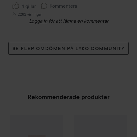
Kommentera
4 gillar
2282 visningar
Logga in
för att lämna en kommentar
SE FLER OMDÖMEN PÅ LYKO COMMUNITY
Rekommenderade produkter
By Lyko
Refresh Sesh Cleansing Gel
150 ml
99 kr
Q+A
Vitamin C Face Cream
50
SPONSRAD