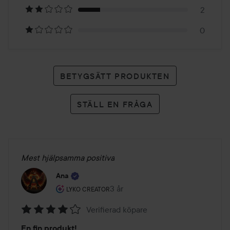
betyg
2
0
BETYGSÄTT PRODUKTEN
STÄLL EN FRÅGA
Mest hjälpsamma positiva
Ana
Användarens roll: Lyko Creator.
3 år
Inlägget skapades 3 år
LYKO CREATOR
Verifierad köpare
Betyg:
En fin produkt!