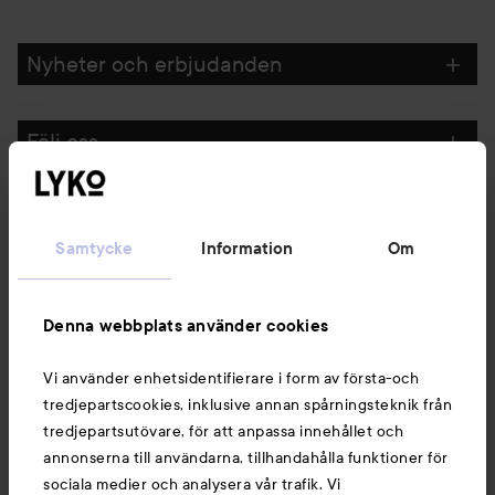
Nyheter och erbjudanden
Följ oss
Kundservice
Samtycke
Information
Om
Information
Denna webbplats använder cookies
Du kanske också gillar
Vi använder enhetsidentifierare i form av första-och
tredjepartscookies, inklusive annan spårningsteknik från
tredjepartsutövare, för att anpassa innehållet och
annonserna till användarna, tillhandahålla funktioner för
sociala medier och analysera vår trafik. Vi