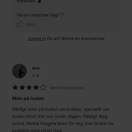
nattkräm 💣

Ha en underbar dag! 🤍
Gilla
Logga in
för att lämna en kommentar
Ann
4 år
Inlägget skapades 4 år
Verifierad köpare
Betyg:
Skön på huden
4
av
Väldigt skön på huden om kvällen, speciellt om 
5
huden blivit lite torr under dagen. Väldigt dryg 
också. Verkar fungera även för mig som brukar ha 
problem med yttorr hud.
