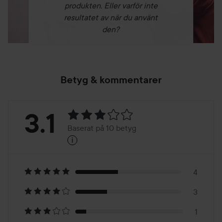
50 g
produkten. Eller varför inte
resultatet av när du använt
den?
Betyg & kommentarer
Betyg:
3.1
Baserat på 10 betyg
i
3.1
Baserat
på
4
3
10
1