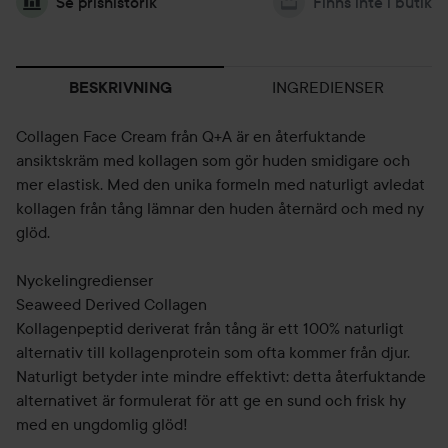
Se prishistorik
Finns inte i butik
INGREDIENSER
BESKRIVNING
Collagen Face Cream från Q+A är en återfuktande
ansiktskräm med kollagen som gör huden smidigare och
mer elastisk. Med den unika formeln med naturligt avledat
kollagen från tång lämnar den huden åternärd och med ny
glöd.
Nyckelingredienser
Seaweed Derived Collagen
Kollagenpeptid deriverat från tång är ett 100% naturligt
alternativ till kollagenprotein som ofta kommer från djur.
Naturligt betyder inte mindre effektivt: detta återfuktande
alternativet är formulerat för att ge en sund och frisk hy
med en ungdomlig glöd!