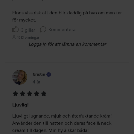
Finns viss risk att den blir kladdig på hyn om man tar 
för mycket.
Kommentera
3 gillar
1912 visningar
Logga in
för att lämna en kommentar
Kristin
4 år
Inlägget skapades 4 år
Betyg:
Ljuvlig!
5
av
Ljuvligt lugnande, mjuk och återfuktande kräm! 
5
Använder den till natten och deras face & neck 
cream till dagen. Min hy älskar båda!