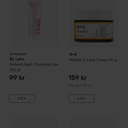
Q+A
SPONSRAD
By Lyko
Vitamin C Face Cream
50 g
Refresh Sesh Cleansing Gel
150 ml
99 kr
159 kr
Rekommenderat pris 189 kr
Rek. pris 189 kr
KÖP
KÖP
135 kr
Q+A
Hyaluronic Acid Daily Moisturiser
Q+A
Collagen Booster Serum
75 ml
1
Rekommenderat pris 139 kr