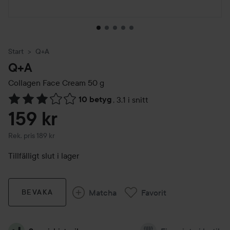
Start
Q+A
Q+A
Collagen Face Cream
50 g
10 betyg
,
3.1 i snitt
Hoppa till Betyg & kommentarer
159 kr
Rekommenderat pris 189 kr
Rek. pris 189 kr
Tillfälligt slut i lager
Matcha
Favorit
BEVAKA