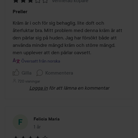
Verifierad köpare
Betyg:
Preller
3
av
Kräm är i och för sig behaglig, lite doft och 
5
återfuktar bra. Mitt problem med denna kräm är att 
den pärlar sig på huden. Jag har försökt både att 
använda mindre mängd kräm och större mängd, 
men upplever att den pärlar oavsett.
Översatt från norska
Gilla
Kommentera
720 visningar
Logga in
för att lämna en kommentar
Felicia Maria
1 år
Inlägget skapades 1 år