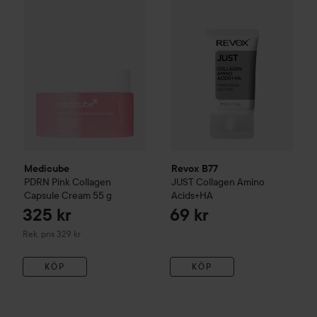
Rekommenderat p
Medicube
Revox B77
PDRN Pink Collagen
JUST
Collagen Amino
Capsule Cream
55 g
Acids+HA
325 kr
69 kr
Rekommenderat pris 329 kr
Rek. pris 329 kr
KÖP
KÖP