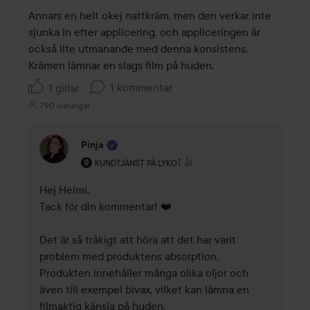
av
Annars en helt okej nattkräm, men den verkar inte 
5
sjunka in efter applicering, och appliceringen är 
också lite utmanande med denna konsistens. 
Krämen lämnar en slags film på huden.
1 kommentar
1 gillar
790 visningar
Pinja
Användarens roll: Kundtjänst på Lyko.
1 år
Kommentaren lades 1 år
KUNDTJÄNST PÅ LYKO
Hej Helmi,

Tack för din kommentar! ❤️

Det är så tråkigt att höra att det har varit 
problem med produktens absorption. 
Produkten innehåller många olika oljor och 
även till exempel bivax, vilket kan lämna en 
filmaktig känsla på huden. 
