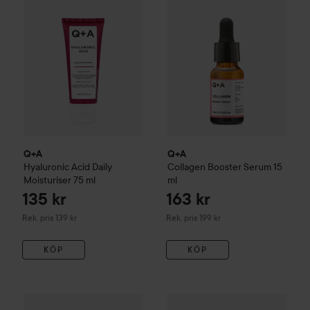
Q+A
Q+A
Hyaluronic Acid Daily
Collagen Booster Serum
15
Moisturiser
75 ml
ml
135 kr
163 kr
Rekommenderat pris 139 kr
Rekommenderat pris 199 kr
Rek. pris 139 kr
Rek. pris 199 kr
KÖP
KÖP
Revox B77
JUST
Collagen Ami
325 kr
Medicube
PDRN Pink Collagen Capsule Cream
55 g