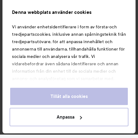
Information
Denna webbplats använder cookies
Du kanske också gillar
Vi använder enhetsidentifierare i form av första-och
tredjepartscookies, inklusive annan spårningsteknik från
tredjepartsutövare, för att anpassa innehållet och
annonserna till användarna, tillhandahålla funktioner för
sociala medier och analysera vår trafik. Vi
vidarebefordrar även sådana identifierare och annan
information från din enhet till de sociala medier och
annons- och analysföretag som vi samarbetar med.
Dessa kan i sin tur kombinera informationen med annan
information som du har tillhandahållit eller som de har
Tillåt alla cookies
samlat in när du har använt deras tjänster. Du godkänner
våra cookies vid fortsatt användande av vår webbplats.
Copyright 2026
För information om hur du kan ändra inställningarna för
Anpassa
E-handel av Avensia
cookies, se vår
Cookie Policy