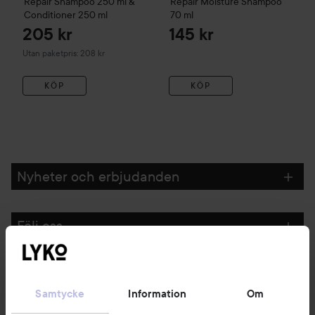
Repair
Shampoo 250 ml &
Repair
Moisture Shampoo
Conditioner 250 ml
70 ml
205 kr
145 kr
Utan paketpris: 208 kr
KÖP
KÖP
Nyheter och erbjudanden
Följ oss
Kundservice
Samtycke
Information
Om