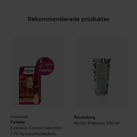
Rekommenderade produkter
Palette
Intensive Creme Coloration
Raunsborg
Nordic
7-70 Terracott
Shampoo
20
SPONSRAD
Raunsborg
SPONSRAD
Palette
Nordic
Shampoo
200 ml
Intensive Creme Coloration
7-70 Terracotta Medium