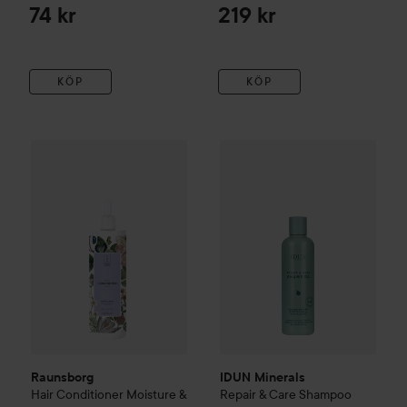
Blonde
74 kr
219 kr
KÖP
KÖP
Raunsborg
Hair Conditioner Moisture & Repair
IDUN Minerals
Repair & Care
450 ml
449 kr
Raunsborg
IDUN Minerals
Hair Conditioner Moisture &
Repair & Care Shampoo