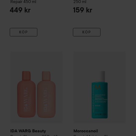
Repair
450 ml
250 ml
449 kr
159 kr
KÖP
KÖP
Moroccanoil
Repair
Moisture 
IDA WARG Beauty
Repair
Shampoo 250 ml & Conditioner 25
IDA WARG Beauty
Moroccanoil