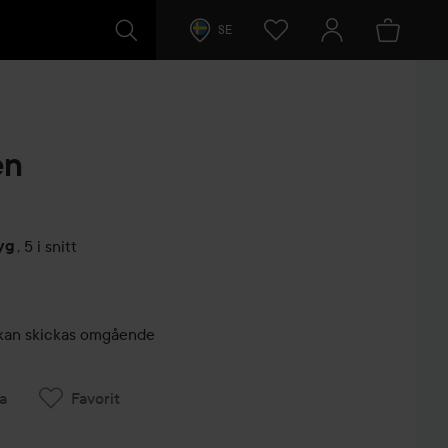
SE
en
yg
,
5 i snitt
arer
r, kan skickas omgående
a
Favorit