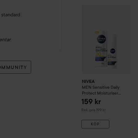
NIVEA
MEN
Sensitive Dail
n standard
entar
OMMUNITY
NIVEA
MEN
Sensitive Daily
Protect Moisturiser
SPF30
50 ml
159 kr
Rekommenderat pris 199 kr
Rek. pris 199 kr
KÖP