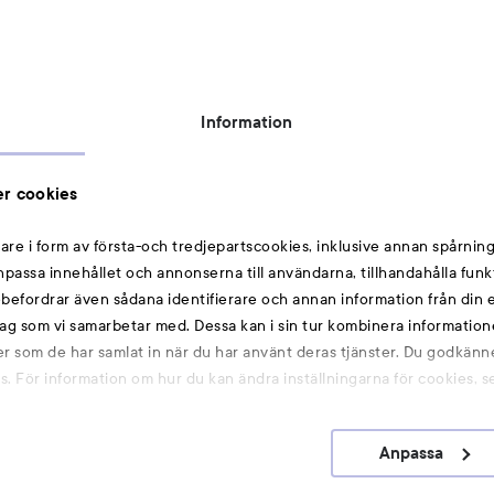
Tillgänglighetsredogörelse
Topplista
Rabattkoder
Information
Michael Edwards Fragrances of the World
Cookie Consent
r cookies
Privacy Notice for Suppliers and other Business
Partners
are i form av första-och tredjepartscookies, inklusive annan spårning
anpassa innehållet och annonserna till användarna, tillhandahålla funk
Du kanske också gillar
rebefordrar även sådana identifierare och annan information från din e
ag som vi samarbetar med. Dessa kan i sin tur kombinera informatio
ler som de har samlat in när du har använt deras tjänster. Du godkänne
Smink
 För information om hur du kan ändra inställningarna för cookies, s
Hårnålar
Hårsnoddar
Anpassa