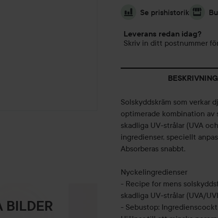
Se prishistorik
Bu
Leverans redan idag?
Skriv in ditt postnummer för
BESKRIVNING
Solskyddskräm som verkar dj
optimerade kombination av s
skadliga UV-strålar (UVA och
ingredienser, speciellt anpa
Absorberas snabbt.
Nyckelingredienser
- Recipe for mens solskyddsf
skadliga UV-strålar (UVA/UV
 BILDER
- Sebustop: Ingredienscockta