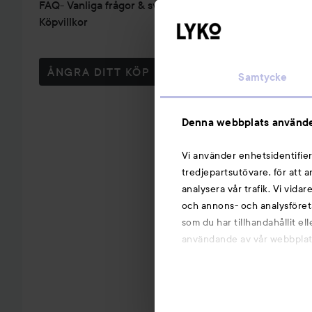
FAQ- Vanliga frågor & svar
Köpvillkor
ÅNGRA DITT KÖP
Samtycke
Denna webbplats använde
Vi använder enhetsidentifier
tredjepartsutövare, för att 
analysera vår trafik. Vi vida
och annons- och analysföret
som du har tillhandahållit el
användande av vår webbplats.