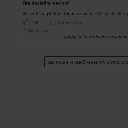
Bra dagkräm med spf
5
av
Hittar få dag krämer för män som har 30 spf, blivit e
5
Gilla
Kommentera
827 visningar
Logga in
för att lämna en komm
SE FLER OMDÖMEN PÅ LYKO C