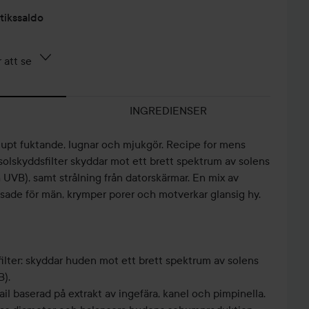
tikssaldo
 att se
INGREDIENSER
upt fuktande, lugnar och mjukgör. Recipe for mens
olskyddsfilter skyddar mot ett brett spektrum av solens
 UVB), samt strålning från datorskärmar. En mix av
ssade för män, krymper porer och motverkar glansig hy.
ilter: skyddar huden mot ett brett spektrum av solens
B).
il baserad på extrakt av ingefära, kanel och pimpinella.