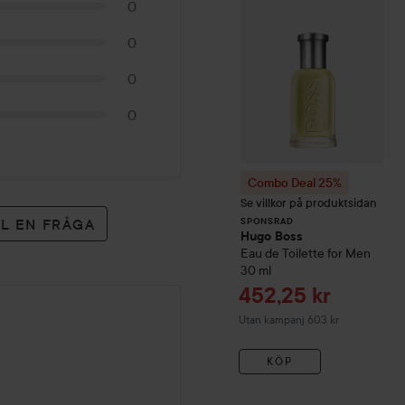
0
0
0
0
Combo Deal 25%
Se villkor på produktsidan
LL EN FRÅGA
SPONSRAD
Hugo Boss
Eau de Toilette for Men
30 ml
Reapris
452,25 kr
Utan kampanj 603 kr
KÖP