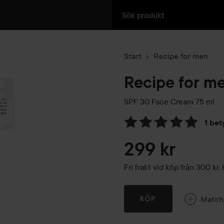
Start
Recipe for men
Recipe for m
SPF 30 Face Cream
75 ml
1 bet
Hoppa till Betyg & komment
299 kr
Fri frakt vid köp från 300 k
Match
KÖP