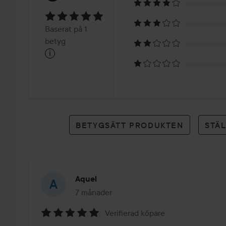
5
Baserat
Baserat på 1
på
betyg
i
1
betyg
BETYGSÄTT PRODUKTEN
STÄ
Aquel
7 månader
Inlägget skapades 7 månader
Verifierad köpare
Betyg: