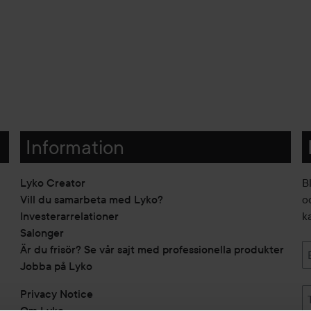
Information
Lyko Creator
B
Vill du samarbeta med Lyko?
o
Investerarrelationer
k
Salonger
Är du frisör? Se vår sajt med professionella produkter
Jobba på Lyko
Privacy Notice
Om Lyko