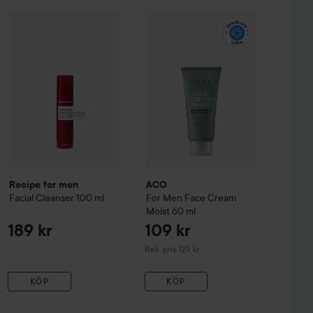
Recipe for men
Facial Cleanser
100 ml
159 kr
189 kr
y Protect Moisturiser SPF30
50 ml
ACO
For Men Face Cream Moist
60
Rekommenderat pris 199 kr
Recipe for men
ACO
Facial Cleanser
100 ml
For Men Face Cream
Moist
60 ml
189 kr
109 kr
Rekommenderat pris 129 kr
Rek. pris 129 kr
KÖP
KÖP