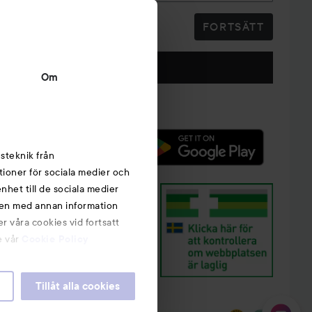
FORTSÄTT
Följ oss
Om
steknik från
tioner för sociala medier och
nhet till de sociala medier
nen med annan information
r våra cookies vid fortsatt
e vår
Cookie Policy
Tillåt alla cookies