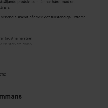
ästsäljande produkt som lämnar håret med en
änsla.
 behandla skadat hår med det fullständiga Extreme
rar brustna hårstrån
ör en starkare finish
svagade områden, från hårbotten till topparna
 mer hälsosamt
luvna toppar
0750
sammans