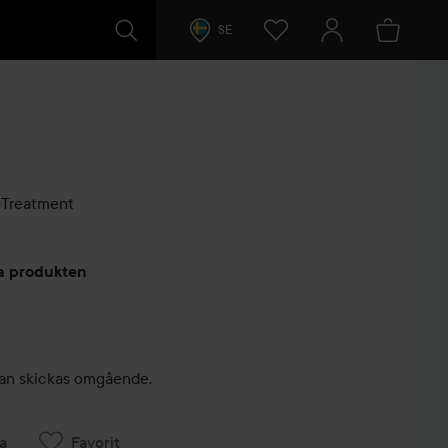
SE
-Treatment
arer
ta produkten
, kan skickas omgående.
a
Favorit