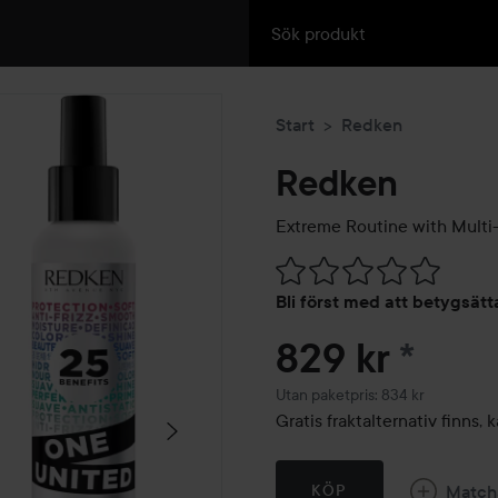
Start
Redken
Redken
Extreme Routine with Multi
Hoppa till Betyg & komment
Bli först med att betygsät
829 kr
*
Utan paketpris: 834 kr
Gratis fraktalternativ finns
Match
KÖP