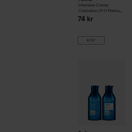
Intensive Creme
Coloration
L9-0 Platinum
Blonde
74 kr
KÖP
6
Redken
Extreme Big Duo
Uta