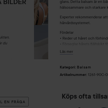
 BILDER
glans. Detta balsam är en b
hälsosammare och starkare k
Experter rekommenderar att
hårvårdssystemet.
Fördelar
ukten.
• Reder ut håret och förhind
är du
• Förseglar hårets fjällskikt f
• Hjälper till att stärka för
Läs mer
• Lämnar håret glansigt och
• Hjälper till att förhindra k
Balsam
Kategori
:
Användning:
1261-90C-
Artikelnummer
:
0
300 ml
Köps ofta till
Shampoo
LL EN FRÅGA