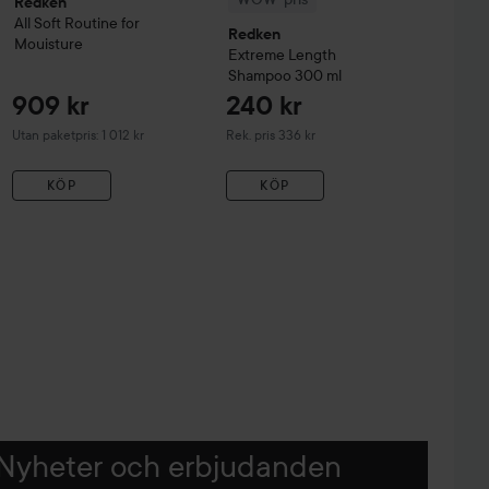
Redken
All Soft Routine for
Redken
Mouisture
Extreme Length
Shampoo
300 ml
909 kr
240 kr
Rekommenderat pris 336 kr
Utan paketpris: 1 012 kr
Rek. pris 336 kr
KÖP
KÖP
Nyheter och erbjudanden