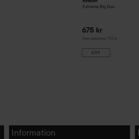
Redken
Extreme Big Duo
675 kr
Utan paketpris: 752 kr
KÖP
Information