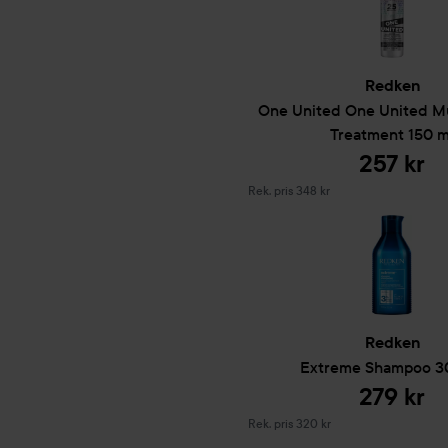
Användning:
0
Redken
300 ml
One United
One United Mu
Treatment
150 m
257 kr
Rekommenderat pris 348 kr
Rek. pris 348 kr
Redken
Extreme
Shampoo
3
279 kr
Rekommenderat pris 320 kr
Rek. pris 320 kr