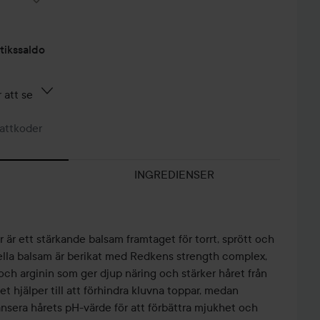
tikssaldo
 att se
attkoder
INGREDIENSER
r ett stärkande balsam framtaget för torrt, sprött och
nella balsam är berikat med Redkens strength complex,
ch arginin som ger djup näring och stärker håret från
net hjälper till att förhindra kluvna toppar, medan
alansera hårets pH-värde för att förbättra mjukhet och