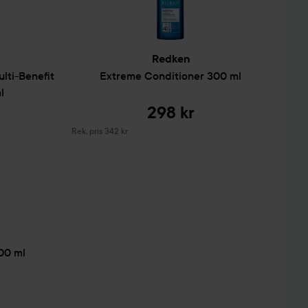
Redken
lti-Benefit
Extreme
Conditioner
300 ml
l
298 kr
Rekommenderat pris 342 kr
Rek. pris 342 kr
00 ml