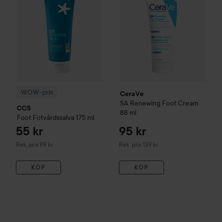
WOW-pris
CeraVe
SA Renewing Foot Cream
CCS
88 ml
Foot
Fotvårdssalva
175 ml
55 kr
95 kr
Rekommenderat pris 89 kr
Rekommenderat pris 139 kr
Rek. pris 89 kr
Rek. pris 139 kr
KÖP
KÖP