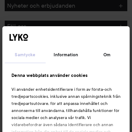
Nyheter och erbjudanden
Följ oss
Kundservice
Samtycke
Information
Om
Information
Denna webbplats använder cookies
Du kanske också gillar
Vi använder enhetsidentifierare i form av första-och
tredjepartscookies, inklusive annan spårningsteknik från
tredjepartsutövare, för att anpassa innehållet och
annonserna till användarna, tillhandahålla funktioner för
sociala medier och analysera vår trafik. Vi
vidarebefordrar även sådana identifierare och annan
information från din enhet till de sociala medier och