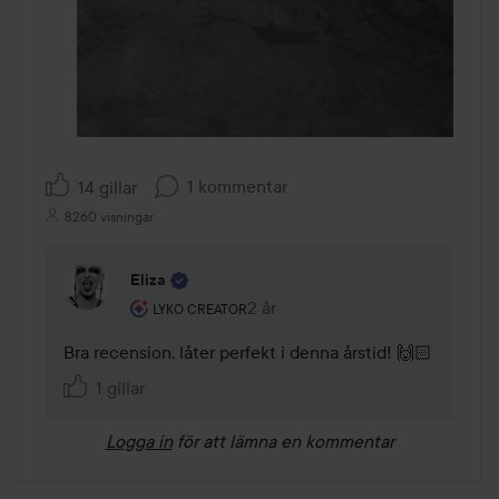
1 kommentar
14 gillar
8260 visningar
Eliza
Användarens roll: Lyko Creator.
2 år
Kommentaren lades 2 år
LYKO CREATOR
Bra recension, låter perfekt i denna årstid! 🙌🏻
1 gillar
Logga in
för att lämna en kommentar