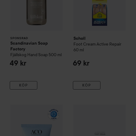
Scholl
SPONSRAD
Scandinavian Soap
Foot Cream Active Repair
Factory
60 ml
Fjällskog
Hand Soap
500 ml
49 kr
69 kr
KÖP
KÖP
ACO
Foot Cream Soft
100 ml
85 kr
Combo Deal 25%
Maria Åkerb