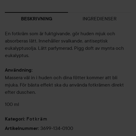
INGREDIENSER
BESKRIVNING
En fotkräm som är fukt­givande, gör huden mjuk och
absorberas lätt. Innehåller svalkande, antiseptisk
eukalyptusolja. Lätt parfymerad. Pigg doft av mynta och
eukalyptus.
Användning:
Massera väl in i huden och dina fötter kommer att bli
mjuka. För bästa effekt ska du använda fotkrämen direkt
efter duschen.
100 ml
Fotkräm
Kategori
:
3699-134-0100
Artikelnummer
: