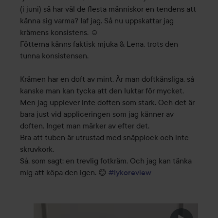
(i juni) så har väl de flesta människor en tendens att 
känna sig varma? Iaf jag. Så nu uppskattar jag 
krämens konsistens. ☺️

Fötterna känns faktisk mjuka & Lena, trots den 
tunna konsistensen.

Krämen har en doft av mint. Är man doftkänsliga, så 
kanske man kan tycka att den luktar för mycket. 
Men jag upplever inte doften som stark. Och det är 
bara just vid appliceringen som jag känner av 
doften. Inget man märker av efter det.

Bra att tuben är utrustad med snäpplock och inte 
skruvkork.

Så, som sagt: en trevlig fotkräm. Och jag kan tänka 
mig att köpa den igen. 😊 
#lykoreview