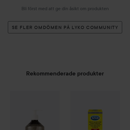
Bli först med att ge din åsikt om produkten
SE FLER OMDÖMEN PÅ LYKO COMMUNITY
Rekommenderade produkter
Scandinavian Soap Factory
Scholl
Fjällskog
Foot Cream Active Rep
Hand Soap
500
SPONSRAD