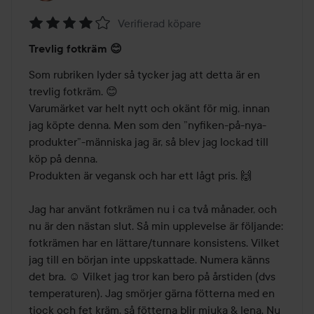
Verifierad köpare
Betyg:
Trevlig fotkräm 😊
4
av
Som rubriken lyder så tycker jag att detta är en 
5
trevlig fotkräm. 😊

Varumärket var helt nytt och okänt för mig, innan 
jag köpte denna. Men som den ”nyfiken-på-nya-
produkter”-människa jag är, så blev jag lockad till 
köp på denna.

Produkten är vegansk och har ett lågt pris. 🙌

Jag har använt fotkrämen nu i ca två månader, och 
nu är den nästan slut. Så min upplevelse är följande: 
fotkrämen har en lättare/tunnare konsistens. Vilket 
jag till en början inte uppskattade. Numera känns 
det bra. ☺️ Vilket jag tror kan bero på årstiden (dvs 
temperaturen). Jag smörjer gärna fötterna med en 
tjock och fet kräm, så fötterna blir mjuka & lena. Nu 