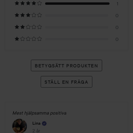
1
1
0
betyg
0
0
BETYGSÄTT PRODUKTEN
STÄLL EN FRÅGA
Mest hjälpsamma positiva
Lina
2 år
Inlägget skapades 2 år