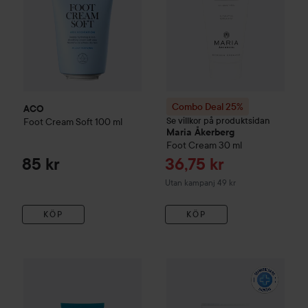
Combo Deal 25%
ACO
Se villkor på produktsidan
Foot Cream Soft
100 ml
Maria Åkerberg
Foot Cream
30 ml
Reapris
85 kr
36,75 kr
Utan kampanj 49 kr
KÖP
KÖP
55 kr
WOW-pris
CCS
Foot
Fotvårdssalva
CeraVe
175 ml
SA Renewing Foot Cr
Rekommenderat pris 89 kr