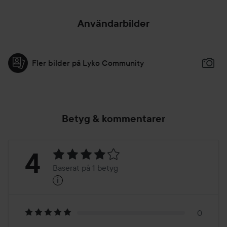
Användarbilder
Fler bilder på Lyko Community
Betyg & kommentarer
Betyg:
4
Baserat på 1 betyg
i
4
Baserat
på
0