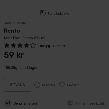
1 användarbild
Start
Rento
Rento
Mint Foot Cream
100 ml
1 betyg
,
4 i snitt
Hoppa till Betyg & kommentarer
59 kr
Tillfälligt slut i lager
Matcha
Favorit
BEVAKA
Se prishistorik
Finns inte i butik