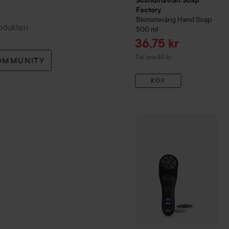
Factory
Blomsteräng
Hand Soap
rodukten
500 ml
Reapris
36,75 kr
Tidigare pris 49 kr
Tid. pris 49 kr
OMMUNITY
KÖP
Silk'n
FreshPedi
Black
415 k