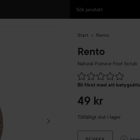
Start
Rento
Rento
Natural Pumice Foot Scrub
Hoppa till Betyg & komment
Bli först med att betygsät
49 kr
Tillfälligt slut i lager
Mat
BEVAKA