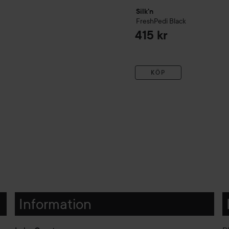
Silk'n
FreshPedi
Black
415 kr
KÖP
Information