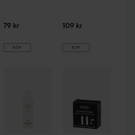
79 kr
109 kr
KÖP
KÖP
Maria Åkerberg
Foot Bath
125 ml
Rento
Teatree saltsoap
r
199 kr
289 kr