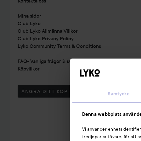
Kontakta oss
Mina sidor
Club Lyko
Club Lyko Allmänna Villkor
Club Lyko Privacy Policy
Lyko Community Terms & Conditions
FAQ- Vanliga frågor & svar
Köpvillkor
ÅNGRA DITT KÖP
Samtycke
Denna webbplats använde
Vi använder enhetsidentifier
tredjepartsutövare, för att 