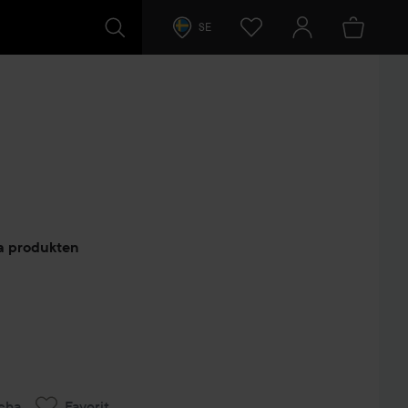
SE
arer
ta produkten
cha
Favorit