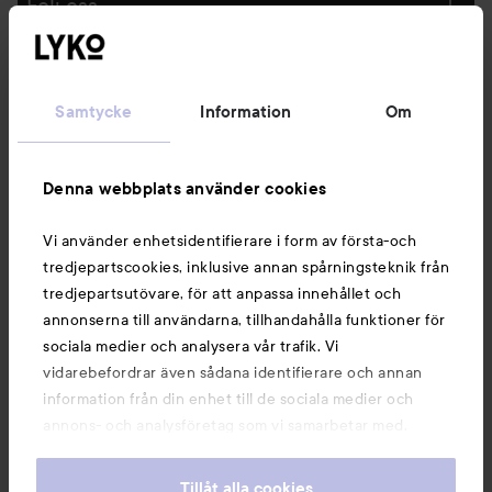
Följ oss
Kundservice
Samtycke
Information
Om
Information
Denna webbplats använder cookies
Du kanske också gillar
Vi använder enhetsidentifierare i form av första-och
tredjepartscookies, inklusive annan spårningsteknik från
tredjepartsutövare, för att anpassa innehållet och
annonserna till användarna, tillhandahålla funktioner för
sociala medier och analysera vår trafik. Vi
vidarebefordrar även sådana identifierare och annan
information från din enhet till de sociala medier och
annons- och analysföretag som vi samarbetar med.
Dessa kan i sin tur kombinera informationen med annan
information som du har tillhandahållit eller som de har
Tillåt alla cookies