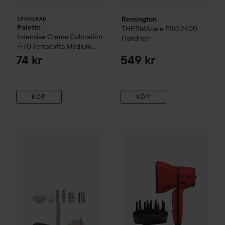
Remington
SPONSRAD
Palette
THERMAcare
PRO 2400
Intensive Creme Coloration
Hairdryer
7-70 Terracotta Medium
Blonde
74 kr
549 kr
KÖP
KÖP
Shark Beauty
FlexStyle 5-in-1 Air Styler & Hair Dryer with
Revlon Tools
Airflow Control 