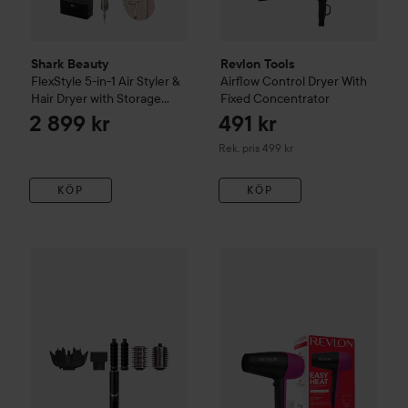
Shark Beauty
Revlon Tools
FlexStyle 5-in-1 Air Styler &
Airflow Control Dryer With
Hair Dryer with Storage
Fixed Concentrator
Case - Stone HD446SLEU
2 899 kr
491 kr
Rekommenderat pris 499 kr
Rek. pris 499 kr
KÖP
KÖP
WOW-pris
Shark Beauty
FlexStyle 5-in-1 Air Styler & Hair 
Revlon Tools
EASY HEAT
RVD