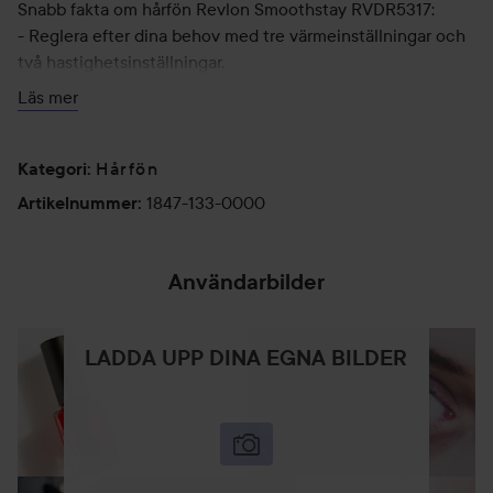
Snabb fakta om hårfön Revlon Smoothstay RVDR5317:
- Reglera efter dina behov med tre värmeinställningar och
två hastighetsinställningar.
- Två munstycken ingår – ett för volym och lockar och ett
Läs mer
för ett mjukare resultat.
- Effekt: 2000 W
- Färg: Svart
Hårfön
Kategori
:
- Kabellängd: 1.8 meter
1847-133-0000
Artikelnummer
:
- Mått: 28 x 10,2 x 22,9 cm
- Vikt: 972 gram
Användarbilder
LADDA UPP DINA EGNA BILDER