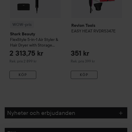
WOW-pris
Revlon Tools
EASY HEAT
RVDR5347E
Shark Beauty
FlexStyle 5-in-1 Air Styler &
Hair Dryer with Storage
Case - Black HD446EU
2 313,75 kr
351 kr
Rekommenderat pris 2 899 kr
Rekommenderat pris 399 kr
Rek. pris 2 899 kr
Rek. pris 399 kr
KÖP
KÖP
Nyheter och erbjudanden