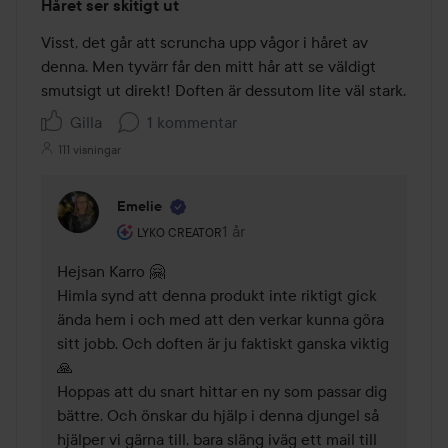
Håret ser skitigt ut
2
av
Visst, det går att scruncha upp vågor i håret av 
5
denna. Men tyvärr får den mitt hår att se väldigt 
smutsigt ut direkt! Doften är dessutom lite väl stark.
Gilla
1 kommentar
111 visningar
Emelie
Användarens roll: Lyko Creator.
1 år
Kommentaren lades 1 år
LYKO CREATOR
Hejsan Karro 🤗

Himla synd att denna produkt inte riktigt gick 
ända hem i och med att den verkar kunna göra 
sitt jobb. Och doften är ju faktiskt ganska viktig 
🙏

Hoppas att du snart hittar en ny som passar dig 
bättre. Och önskar du hjälp i denna djungel så 
hjälper vi gärna till, bara släng iväg ett mail till 