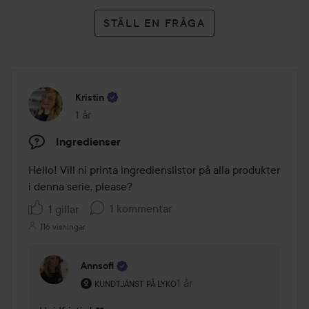
STÄLL EN FRÅGA
Kristin
1 år
Inlägget skapades 1 år
Ingredienser
Hello! Vill ni printa ingredienslistor på alla produkter 
i denna serie, please?
1 kommentar
1 gillar
116 visningar
Annsofi
Användarens roll: Kundtjänst på Lyko.
1 år
Kommentaren lades 1 år
KUNDTJÄNST PÅ LYKO