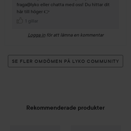
fraga@lyko eller chatta med oss! Du hittar dit 
här till höger 👉
1 gillar
Logga in
för att lämna en kommentar
SE FLER OMDÖMEN PÅ LYKO COMMUNITY
Rekommenderade produkter
Palette
Intensive Creme Coloration
7-70 Terracott
Revlon Professional
Restart Cu
SPONSRAD