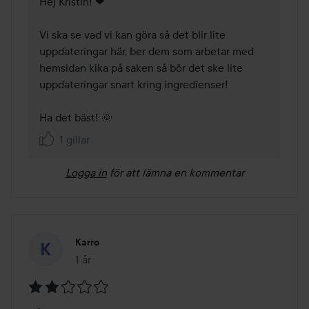
Hej Kristin! ❤

Vi ska se vad vi kan göra så det blir lite 
uppdateringar här, ber dem som arbetar med 
hemsidan kika på saken så bör det ske lite 
uppdateringar snart kring ingredienser! 

Ha det bäst! 🌞
1 gillar
Logga in
för att lämna en kommentar
Karro
1 år
Inlägget skapades 1 år
Betyg: