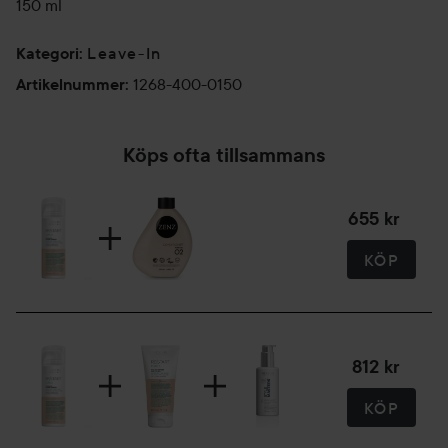
150 ml
Leave-In
Kategori
:
1268-400-0150
Artikelnummer
:
Köps ofta tillsammans
655 kr
KÖP
812 kr
KÖP