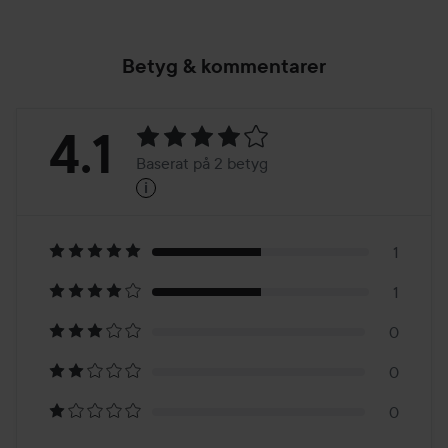
Betyg & kommentarer
Betyg:
4.1
Baserat på 2 betyg
i
4.1
Baserat
på
1
1
2
0
betyg
0
0