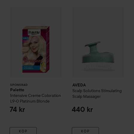
Palette
Intensive Creme Coloration
AVEDA
Scalp Solutions
L9-0 Platinum 
Stimul
SPONSRAD
AVEDA
SPONSRAD
Palette
Scalp Solutions
Stimulating
Intensive Creme Coloration
Scalp Massager
L9-0 Platinum Blonde
74 kr
440 kr
KÖP
KÖP