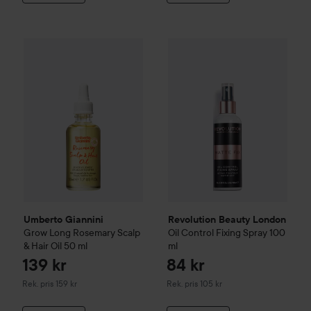
Umberto Giannini
Grow Long Rosemary Scalp & Hair Oil
Revolution Beauty London
50 
Oi
Umberto Giannini
Revolution Beauty London
Grow Long Rosemary Scalp
Oil Control Fixing Spray
100
& Hair Oil
50 ml
ml
139 kr
84 kr
Rekommenderat pris 159 kr
Rekommenderat pris 105 kr
Rek. pris 159 kr
Rek. pris 105 kr