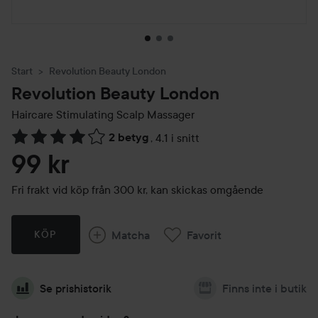
Start
Revolution Beauty London
Revolution Beauty London
Haircare Stimulating Scalp Massager
2 betyg
,
4.1 i snitt
Hoppa till Betyg & kommentarer
99 kr
Fri frakt vid köp från 300 kr, kan skickas omgående
Matcha
Favorit
KÖP
Se prishistorik
Finns inte i butik