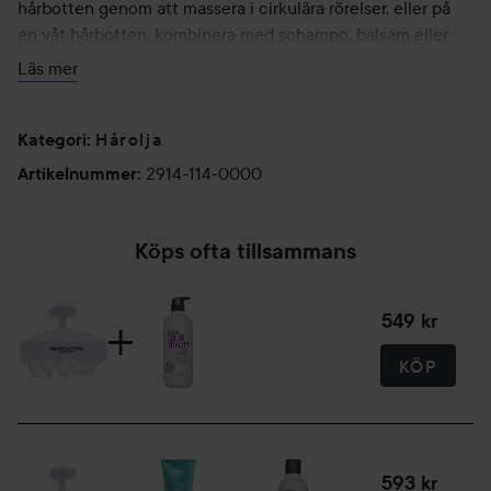
hårbotten genom att massera i cirkulära rörelser, eller på
en våt hårbotten, kombinera med schampo, balsam eller
valfri behandling.
Läs mer
Hårolja
Kategori
:
2914-114-0000
Artikelnummer
:
Köps ofta tillsammans
549 kr
KÖP
593 kr