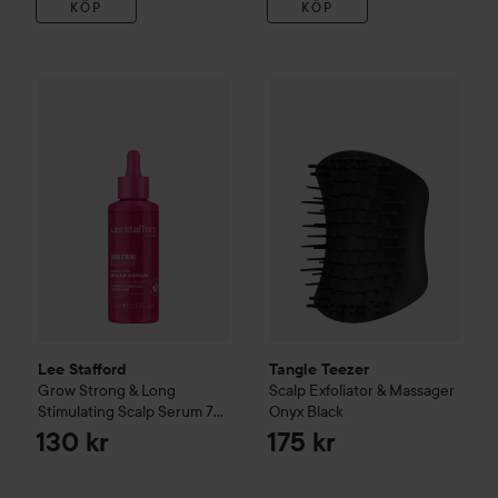
KÖP
KÖP
Lee Stafford
Grow Strong & Long
Tangle Teezer
Stimulating Scalp Serum
Scalp Exfoliato
7
Lee Stafford
Tangle Teezer
Grow Strong & Long
Scalp Exfoliator & Massager
Stimulating Scalp Serum
75
Onyx Black
ml
130 kr
175 kr