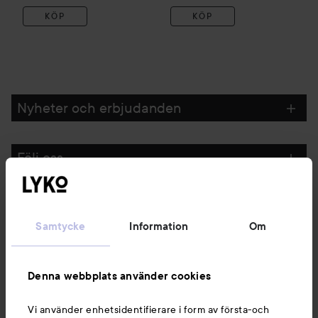
KÖP
KÖP
Nyheter och erbjudanden
Följ oss
Kundservice
Samtycke
Information
Om
Information
Denna webbplats använder cookies
Du kanske också gillar
Vi använder enhetsidentifierare i form av första-och