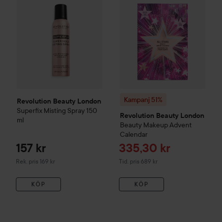
Kampanj 51%
Revolution Beauty London
Superfix Misting Spray
150
Revolution Beauty London
ml
Beauty Makeup Advent
Calendar
Reapris
157 kr
335,30 kr
Rekommenderat pris 169 kr
Tidigare pris 689 kr
Rek. pris 169 kr
Tid. pris 689 kr
KÖP
KÖP