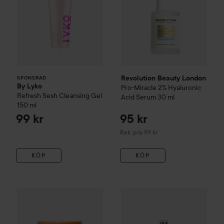
Revolution Beauty London
SPONSRAD
By Lyko
Pro-Miracle
2% Hyaluronic
Refresh Sesh Cleansing Gel
Acid Serum
30 ml
150 ml
99 kr
95 kr
Rekommenderat pris 99 kr
Rek. pris 99 kr
KÖP
KÖP
Revolution Beauty London
Skin
Revolution Beauty London
Ultimate Lights Brightening
Oi