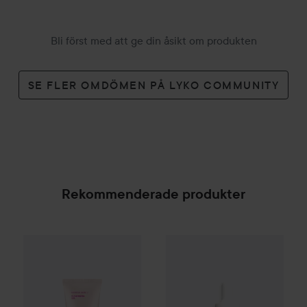
Bli först med att ge din åsikt om produkten
SE FLER OMDÖMEN PÅ LYKO COMMUNITY
Rekommenderade produkter
By Lyko
Refresh Sesh Cleansing Gel
150 ml
99 kr
Revolution Beauty London
Pr
SPONSRAD