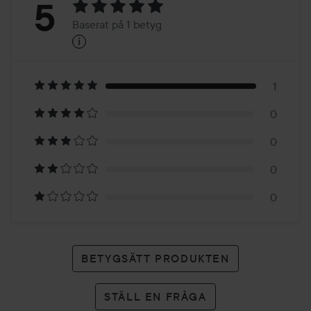
Betyg:
5
Baserat på 1 betyg
i
5
Baserat
på
1
0
1
0
betyg
0
0
BETYGSÄTT PRODUKTEN
STÄLL EN FRÅGA