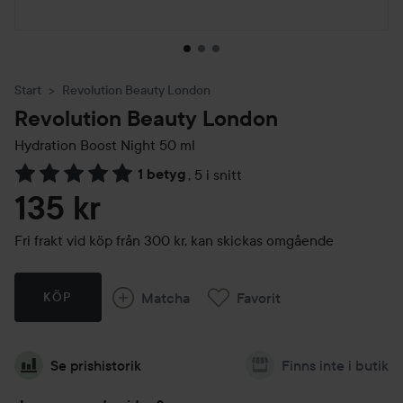
Start
Revolution Beauty London
Revolution Beauty London
Hydration Boost Night
50 ml
1 betyg
,
5 i snitt
Hoppa till Betyg & kommentarer
135 kr
Fri frakt vid köp från 300 kr, kan skickas omgående
Matcha
Favorit
KÖP
Se prishistorik
Finns inte i butik