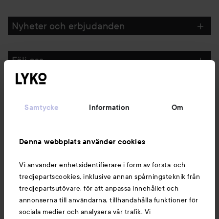
Nyheter och erbjudanden
Följ oss
Kundservice
Samtycke
Information
Om
Information
Denna webbplats använder cookies
Du kanske också gillar
Vi använder enhetsidentifierare i form av första-och
tredjepartscookies, inklusive annan spårningsteknik från
tredjepartsutövare, för att anpassa innehållet och
annonserna till användarna, tillhandahålla funktioner för
sociala medier och analysera vår trafik. Vi