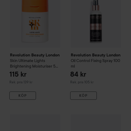
Revolution Beauty London
Revolution Beauty London
Skin
Ultimate Lights
Oil Control Fixing Spray
100
Brightening Moisturiser
50
ml
ml
115 kr
84 kr
Rekommenderat pris 139 kr
Rekommenderat pris 105 kr
Rek. pris 139 kr
Rek. pris 105 kr
KÖP
KÖP
157
Revolution Beauty London
Superfix Misting Spray
Kampanj 51%
Revolution Beau
150 ml
Rekomm