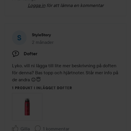
Logga in
för att lämna en kommentar
StyleStory
2 månader
Inlägget skapades 2 månader
Dofter
Lyko, vill ni lägga till lite mer beskrivning på doften 
för denna? Bas topp och hjärtnoter. Står mer info på 
de andra 😊😇
1 PRODUKT I INLÄGGET DOFTER
Gilla
1 kommentar