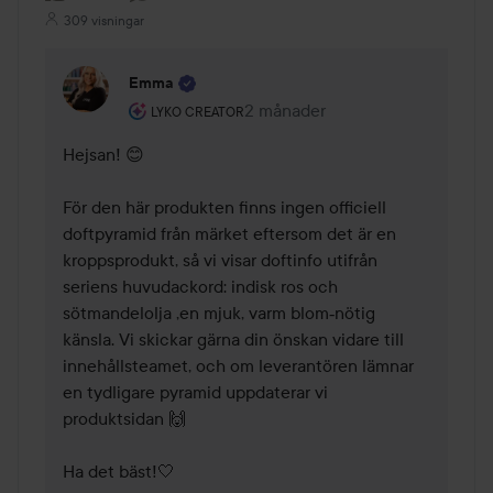
309 visningar
Emma
Användarens roll: Lyko Creator.
2 månader
Kommentaren lades 2 månader
LYKO CREATOR
Hejsan! 😊

För den här produkten finns ingen officiell 
doftpyramid från märket eftersom det är en 
kroppsprodukt, så vi visar doftinfo utifrån 
seriens huvudackord: indisk ros och 
sötmandelolja ,en mjuk, varm blom‑nötig 
känsla. Vi skickar gärna din önskan vidare till 
innehållsteamet, och om leverantören lämnar 
en tydligare pyramid uppdaterar vi 
produktsidan 🙌

Ha det bäst!🤍 