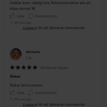
5
löddrar även väldigt bra. Rekommenderar alla att 
köpa denna! 🌺
Gilla
Kommentera
1281 visningar
Logga in
för att lämna en kommentar
Michaela
1 år
Inlägget skapades 1 år
Verifierad köpare
Betyg:
Älskar
5
av
Älskar denna serien 
5
Gilla
Kommentera
1541 visningar
Logga in
för att lämna en kommentar