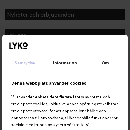
Nyheter och erbjudanden
Följ oss
Kundservice
Samtycke
Information
Om
Information
Denna webbplats använder cookies
Du kanske också gillar
Vi använder enhetsidentifierare i form av första-och
tredjepartscookies, inklusive annan spårningsteknik från
tredjepartsutövare, för att anpassa innehållet och
annonserna till användarna, tillhandahålla funktioner för
sociala medier och analysera vår trafik. Vi