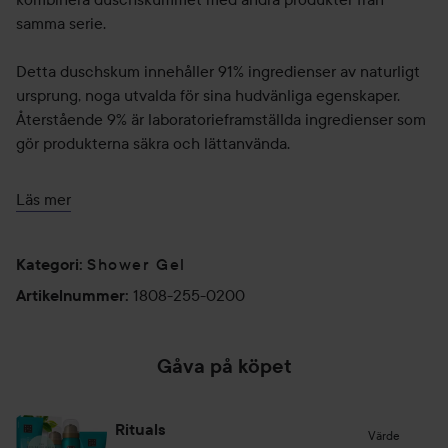
samma serie.
Detta duschskum innehåller 91% ingredienser av naturligt
ursprung, noga utvalda för sina hudvänliga egenskaper.
Återstående 9% är laboratorieframställda ingredienser som
gör produkterna säkra och lättanvända.
Användning:
Läs mer
Pumpa ut en liten mängd gel i handen och tillsätt vatten.
Gelen förvandlas till en fyllig, avkopplande skumsensation.
Shower Gel
Kategori
:
200 ml
1808-255-0200
Artikelnummer
:
Gåva på köpet
Rituals
Värde