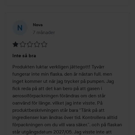
Nova
7 månader
Inlägget skapades 7 månader
Betyg:
Inte så bra
1
av
Produkten luktar verkligen jättegott! Tyvärr 
5
fungerar inte min flaska, den är nästan full, men 
inget kommer ut när jag trycker på pumpen. Jag 
fick reda på att det kan bero på att gasen i 
aerosolförpackningen förändras om den står 
oanvänd för länge, vilket jag inte visste. På 
produktbeskrivningen står bara “Tänk på att 
ingredienser kan ändras över tid. Kontrollera alltid 
förpackningen om du vill vara säker.”, och på flaskan 
står utgångsdatum 2027/05. Jag visste inte att 