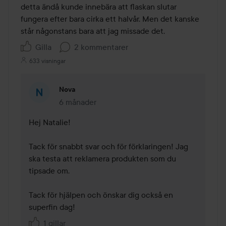
detta ändå kunde innebära att flaskan slutar 
fungera efter bara cirka ett halvår. Men det kanske 
står någonstans bara att jag missade det.
Gilla
2 kommentarer
633 visningar
Nova
6 månader
Kommentaren lades 6 månader
Hej Natalie!

Tack för snabbt svar och för förklaringen! Jag 
ska testa att reklamera produkten som du 
tipsade om. 

Tack för hjälpen och önskar dig också en 
superfin dag!
1 gillar