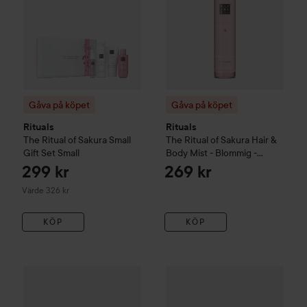
Gåva på köpet
Gåva på köpet
Rituals
Rituals
The Ritual of Sakura
Small
The Ritual of Sakura
Hair &
Gift Set
Small
Body Mist - Blommig -
Körsbärsblomma & Rismjölk
299 kr
269 kr
50 ml
Värde 326 kr
KÖP
KÖP
Gåva på köpet
Rituals
The Ritu
Gåva på köpet
Rituals
The Ritual of Mehr
Medium Gift Set
M