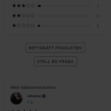
121
7
betyg
0
5
BETYGSÄTT PRODUKTEN
STÄLL EN FRÅGA
Mest hjälpsamma positiva
Johanna
5 år
Inlägget skapades 5 år