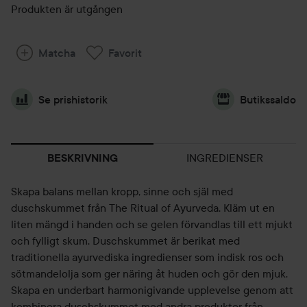
Produkten är utgången
Matcha
Favorit
Se prishistorik
Butikssaldo
INGREDIENSER
BESKRIVNING
Skapa balans mellan kropp, sinne och själ med
duschskummet från The Ritual of Ayurveda. Kläm ut en
liten mängd i handen och se gelen förvandlas till ett mjukt
och fylligt skum. Duschskummet är berikat med
traditionella ayurvediska ingredienser som indisk ros och
sötmandelolja som ger näring åt huden och gör den mjuk.
Skapa en underbart harmonigivande upplevelse genom att
kombinera duschskummet med andra produkter från