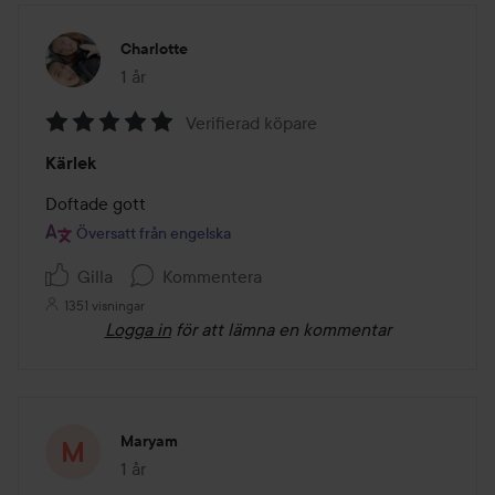
Charlotte
1 år
Inlägget skapades 1 år
Verifierad köpare
Betyg:
Kärlek
5
av
Doftade gott
5
Översatt från engelska
Gilla
Kommentera
1351 visningar
Logga in
för att lämna en kommentar
Maryam
1 år
Inlägget skapades 1 år