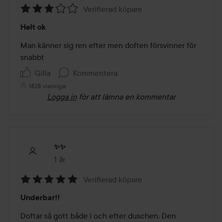
Verifierad köpare
Betyg:
Helt ok
3
av
Man känner sig ren efter men doften försvinner för 
5
snabbt 
Gilla
Kommentera
1428 visningar
Logga in
för att lämna en kommentar
✨✨
1 år
Inlägget skapades 1 år
Verifierad köpare
Betyg:
Underbar!!
5
av
Doftar så gott både i och efter duschen. Den 