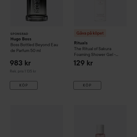
Gåva på köpet
SPONSRAD
Hugo Boss
Rituals
Boss Bottled Beyond Eau
The Ritual of Sakura
de Parfum
50 ml
Foaming Shower Gel -
Blommig - Körsbärsblomma
983 kr
129 kr
& Rismjölk
200 ml
Rekommenderat pris 1 135 kr
Rek. pris 1 135 kr
KÖP
KÖP
Gåva på köpet
Rituals
The Ritu
Gåva på köpet
Rituals
The Ritual of Sakura
Small Gift Set
Sma