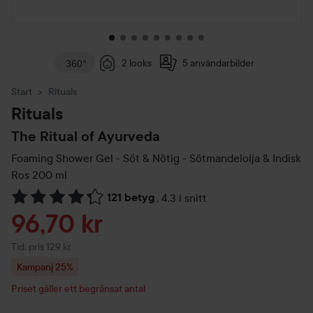
2 looks
5 användarbilder
360°
Start
Rituals
Rituals
The Ritual of Ayurveda
Foaming Shower Gel - Söt & Nötig - Sötmandelolja & Indisk
Ros
200 ml
121 betyg
,
4.3 i snitt
Hoppa till Betyg & kommentarer
Reapris
96,70 kr
Tidigare pris 129 kr
Tid. pris 129 kr
Kampanj 25%
Priset gäller ett begränsat antal