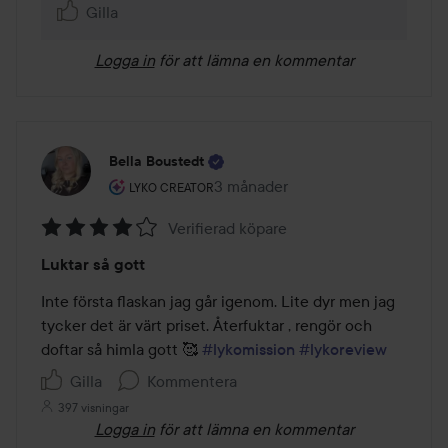
Gilla
Logga in
för att lämna en kommentar
Bella Boustedt
Användarens roll: Lyko Creator.
3 månader
Inlägget skapades 3 månader
LYKO CREATOR
Verifierad köpare
Betyg:
Luktar så gott
4
av
Inte första flaskan jag går igenom. Lite dyr men jag 
5
tycker det är värt priset. Återfuktar , rengör och 
doftar så himla gott 🥰 
#lykomission
#lykoreview
Gilla
Kommentera
397 visningar
Logga in
för att lämna en kommentar