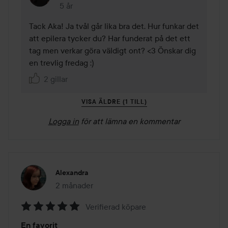
5 år
Kommentaren lades 5 år
Tack Aka! Ja tvål går lika bra det. Hur funkar det 
att epilera tycker du? Har funderat på det ett 
tag men verkar göra väldigt ont? <3 Önskar dig 
en trevlig fredag :)
2 gillar
VISA ÄLDRE (1 TILL)
Logga in
för att lämna en kommentar
Alexandra
2 månader
Inlägget skapades 2 månader
Verifierad köpare
Betyg:
En favorit