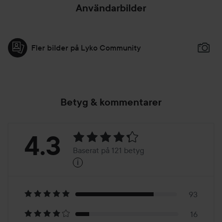
Användarbilder
Fler bilder på Lyko Community
Betyg & kommentarer
Betyg:
4.3
Baserat på 121 betyg
i
4.3
Baserat
på
93
16