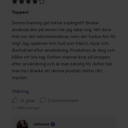
Betyg:
Toppen!
4
av
Denna foaming gel luktar supergott! Brukar 
5
använda den på benen när jag rakar mig. Vet dock 
inte om det rekommenderas, men det funkar fint för 
mig! Jag upplever min hud som fräsch, mjuk och 
återfuktad efter användning. Produkten är dryg och 
håller ett bra tag. Doften stannar kvar på kroppen 
efter användning och är man känslig för dofter bör 
man ha i åtanke att denna produkt doftar rätt 
mycket.

#tävling
2 kommentarer
14 gillar
19881 visningar
Johanna