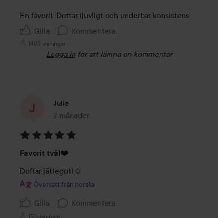
5
av
En favorit. Doftar ljuvligt och underbar konsistens 
5
Gilla
Kommentera
1403 visningar
Logga in
för att lämna en kommentar
Julie
2 månader
Inlägget skapades 2 månader
Betyg:
Favorit tvål❤️
5
av
Doftar jättegott☺️
5
Översatt från norska
Gilla
Kommentera
151 visningar