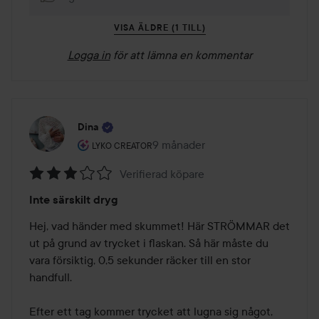
VISA ÄLDRE (1 TILL)
Logga in
för att lämna en kommentar
Dina
Användarens roll: Lyko Creator.
9 månader
Inlägget skapades 9 månader
LYKO CREATOR
Verifierad köpare
Betyg:
Inte särskilt dryg
3
av
Hej, vad händer med skummet! Här STRÖMMAR det 
5
ut på grund av trycket i flaskan. Så här måste du 
vara försiktig, 0,5 sekunder räcker till en stor 
handfull.

Efter ett tag kommer trycket att lugna sig något, 