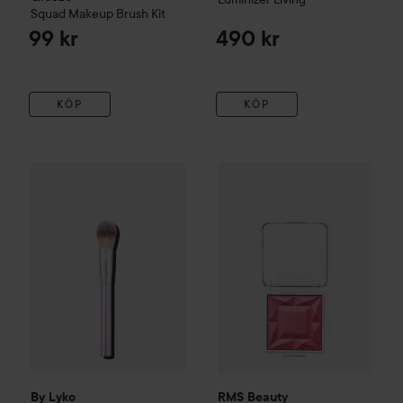
Squad Makeup Brush Kit
99 kr
490 kr
KÖP
KÖP
By Lyko
Tapered Powder Brush
RMS Beauty
ReDimension Hyd
99 kr
By Lyko
RMS Beauty