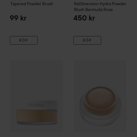
Tapered Powder Brush
ReDimension Hydra Powder
Blush
Bermuda Rose
99 kr
450 kr
KÖP
KÖP
RMS Beauty
Hydra Setting Powder
RMS Beauty
PWD2
"un" cover-up
22
530 kr