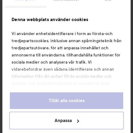
Information
Denna webbplats använder cookies
Du kanske också gillar
Vi använder enhetsidentifierare i form av första-och
tredjepartscookies, inklusive annan spårningsteknik från
tredjepartsutövare, för att anpassa innehållet och
annonserna till användarna, tillhandahålla funktioner för
sociala medier och analysera vår trafik. Vi
vidarebefordrar även sådana identifierare och annan
information från din enhet till de sociala medier och
annons- och analysföretag som vi samarbetar med.
Dessa kan i sin tur kombinera informationen med annan
information som du har tillhandahållit eller som de har
Tillåt alla cookies
samlat in när du har använt deras tjänster. Du godkänner
våra cookies vid fortsatt användande av vår webbplats.
Copyright 2026
För information om hur du kan ändra inställningarna för
Anpassa
E-handel av Avensia
cookies, se vår
Cookie Policy