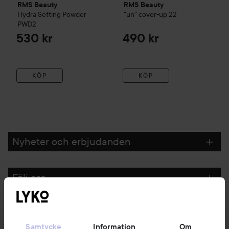
RMS Beauty
RMS Beauty
Hydra Setting Powder
"un" cover-up
22
PWD2
530 kr
490 kr
KÖP
KÖP
Nyheter och erbjudanden
Följ oss
Kundservice
Samtycke
Information
Om