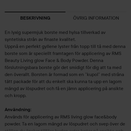
ÖVRIG INFORMATION
BESKRIVNING
En lyxig supermjuk borste med hylsa tillverkad av
syntetiska strån av finaste kvalitet.
Uppnå en perfekt gyllene lyster från topp till tå med denna
borste som är speciellt framtagen för applicering av RMS
Beauty Living glow Face & Body Powder. Denna
förslutningsbara borste gör det smidigt för dig att ta med
den överallt. Borsten är formad som en ”kupol” med stråna
tätt packade för att du enkelt ska kunna ta upp en lagom
mängd av löspudret och få en jämn applicering på ansikte
och kropp.
Användning:
Används för applicering av RMS living glow face&body
powder. Ta en lagom mängd av löspudret och svep över de
ställen du önskar tillföra huden extra lyster på ansikte och