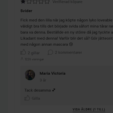
Verifierad köpare
Betyg:
Svider
1
av
Fick med den lilla när jag köpte någon lyko loveable
5
väldigt bra tills det började svida såfort mina tårar ra
bara va denna. Beställde en ny större då jag tyckte att 
Likadant med denna! Varför blir det så? Gör jätteont
med någon annan mascara 😢
2 kommentarer
2 gillar
1226 visningar
Maria Victoria
3 år
Kommentaren lades 3 år
Tack desamma 💕
Gilla
VISA ÄLDRE (1 TILL)