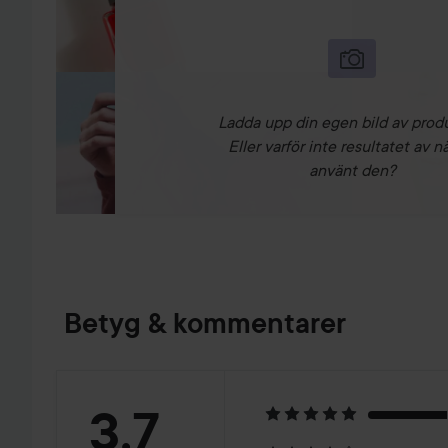
Ladda upp din egen bild av prod
Eller varför inte resultatet av n
använt den?
Betyg & kommentarer
Betyg:
3.7