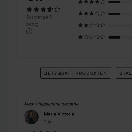
3.7
Baserat
Baserat på 5
på
betyg
i
5
betyg
BETYGSÄTT PRODUKTEN
STÄ
Mest hjälpsamma negativa
Maria Victoria
3 år
Inlägget skapades 3 år