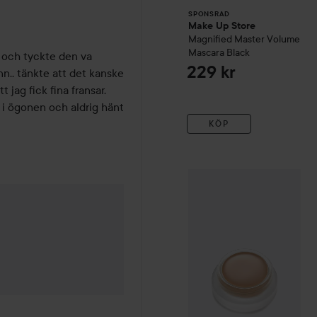
SPONSRAD
Make Up Store
Magnified Master Volume
Mascara
Black
 och tyckte den va 
229 kr
nn.. tänkte att det kanske 
jag fick fina fransar. 
 i ögonen och aldrig hänt 
KÖP
RMS Beauty
"un" cover-up