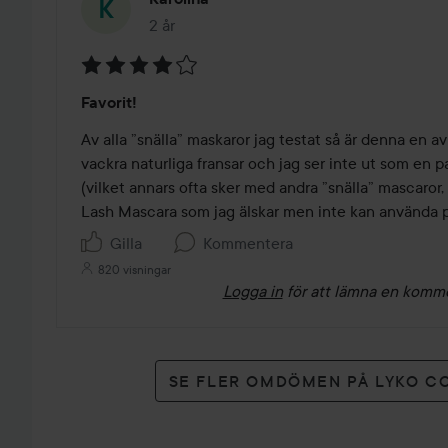
2 år
Inlägget skapades 2 år
Betyg:
Favorit!
4
av
Av alla ”snälla” maskaror jag testat så är denna en a
5
vackra naturliga fransar och jag ser inte ut som en 
(vilket annars ofta sker med andra ”snälla” mascaror, 
Lash Mascara som jag älskar men inte kan använda p
Gilla
Kommentera
820 visningar
Logga in
för att lämna en komm
SE FLER OMDÖMEN PÅ LYKO C