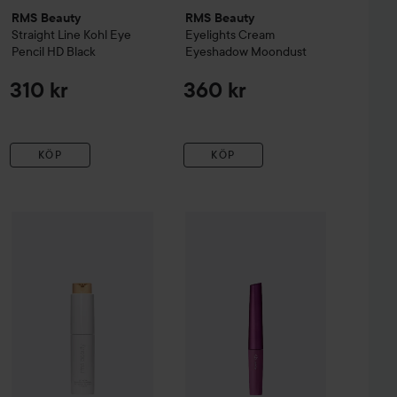
RMS Beauty
RMS Beauty
Straight Line Kohl Eye
Eyelights Cream
Pencil
HD Black
Eyeshadow
Moondust
310 kr
360 kr
KÖP
KÖP
22
RMS Beauty
ReEvolve Natural Finish Foundation
d.j.v.
Lash Up Accentuate
11
490 kr
690 kr
199 kr