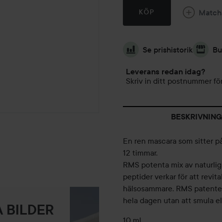
Match
KÖP
Se prishistorik
Bu
Leverans redan idag?
Skriv in ditt postnummer för
BESKRIVNING
En ren mascara som sitter på
12 timmar.
RMS potenta mix av naturliga
peptider verkar för att revita
hälsosammare. RMS patentera
hela dagen utan att smula ell
 BILDER
10 ml