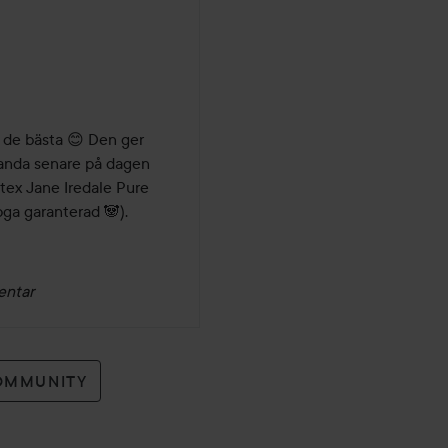
v de bästa 😊 Den ger 
panda senare på dagen 
tex Jane Iredale Pure 
ga garanterad 🐼). 
entar
OMMUNITY