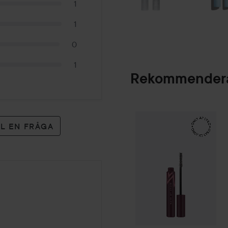
1
1
0
1
Rekommendera
Make Up Store
Ma
SPONSRAD
LL EN FRÅGA