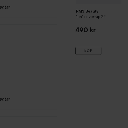
entar
RMS Beauty
"un" cover-up
22
490 kr
KÖP
entar