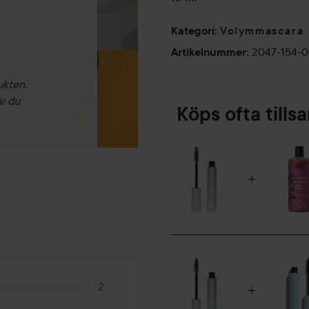
Volymmascara
Kategori
:
2047-154-
Artikelnummer
:
ukten.
är du
Köps ofta till
2