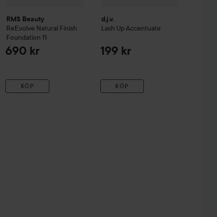
RMS Beauty
d.j.v.
ReEvolve Natural Finish
Lash Up Accentuate
Foundation
11
690 kr
199 kr
KÖP
KÖP