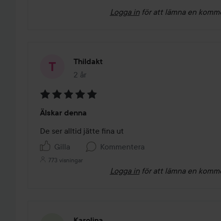
Logga in
för att lämna en komm
Thildakt
2 år
Inlägget skapades 2 år
Betyg:
Älskar denna
5
av
De ser alltid jätte fina ut
5
Gilla
Kommentera
773 visningar
Logga in
för att lämna en komm
Karolina