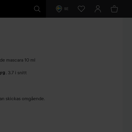
SE
ide mascara
10 ml
tyg
,
3.7 i snitt
arer
, kan skickas omgående.