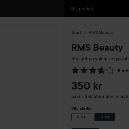
Start
RMS Beauty
RMS Beauty
Straight up volumizing pept
5 be
Hoppa till Betyg & komment
350 kr
Gratis fraktalternativ finns
Välj storlek
4 ML
10 ML